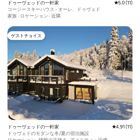
ドゥーヴェッドの一軒家
レビュー11
5.0 (11)
コージースキーハウス - オーレ、ドゥヴェド
家族
·
ロケーション
·
近隣
ゲストチョイス
ゲストチョイス
ドゥーヴェッドの一軒家
レビュー11件
4.91 (11)
ドゥヴェドのモダンな冬/夏の宿泊施設
ロケーション
·
情報の正確さ
·
アメニティ・設備