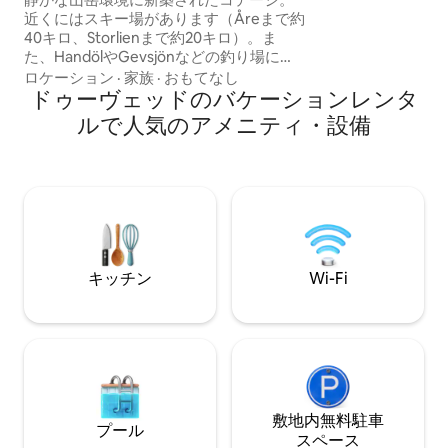
ベッドがあるロフト。 床暖房と
近くにはスキー場があります（Åreまで約
備えた全面タイル張
40キロ、Storlienまで約20キロ）。ま
イニングエリアと
た、HandölやGevsjönなどの釣り場にも
るバルコニー。 
近いです。ヤムトランドトリアンゲルン
ロケーション
·
家族
·
おもてなし
おり、Wi-Fiもあ
やブラーハンマーレンなどのさまざまな
ドゥーヴェッドのバケーションレンタ
ハイキングコースに近い。キノコやベリ
ルで人気のアメニティ・設備
ーを採取できる場所に近い。コテージエ
リアからはストールシュナーセン
（Storsnasen）が見えます。 コテージが
あるエリアにはゲートがあります。コテ
ージの外に複数台の駐車スペースがあり
ます。暖炉を燃やすために、自分の薪を
持参することができます。 また、ベッド
リネン/タオルは持参してください。
キッチン
Wi-Fi
敷地内無料駐⁠車
プール
ス⁠ペ⁠ー⁠ス