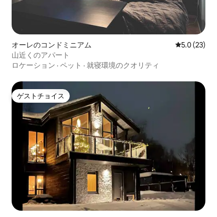
オーレのコンドミニアム
レビュー23
5.0 (23)
山近くのアパート
ロケーション
·
ペット
·
就寝環境のクオリティ
ゲストチョイス
ゲストチョイス