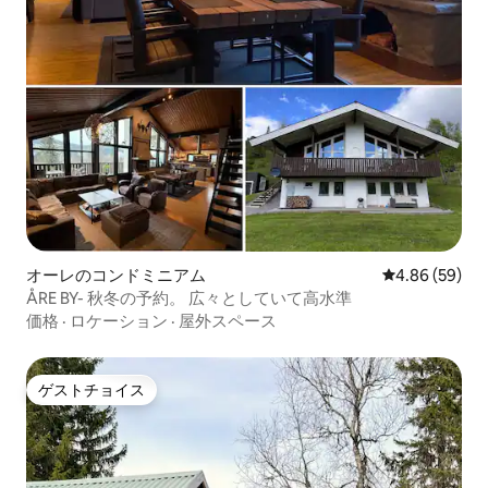
オーレのコンドミニアム
レビュー59件
4.86 (59)
ÅRE BY- 秋冬の予約。 広々としていて高水準
価格
·
ロケーション
·
屋外スペース
ゲストチョイス
ゲストチョイス