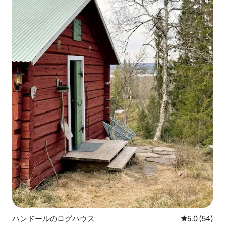
ハンドールのログハウス
レビュー54
5.0 (54)