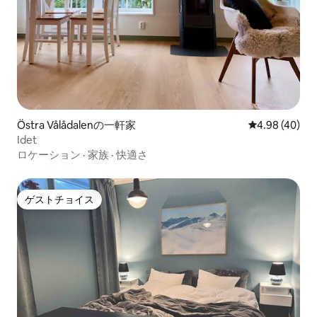
Östra Vålådalenの一軒家
レビュー40件
4.98 (40)
Idet
ロケーション
·
家族
·
快適さ
ゲストチョイス
ゲストチョイス