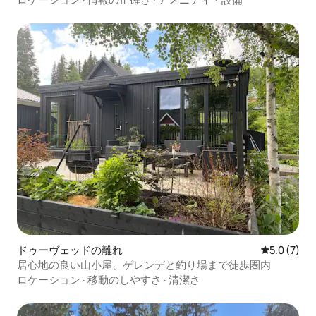
ドゥーヴェッドの離れ
レビュー7
5.0 (7)
居心地の良い山小屋、ゲレンデと釣り場まで徒歩圏内
ロケーション
·
移動のしやすさ
·
清潔さ