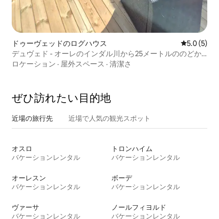
ドゥーヴェッドのログハウス
レビュー5
5.0 (5)
デュヴェド - オーレのインダル川から25メートルののどか
な場所に滞在
ロケーション
·
屋外スペース
·
清潔さ
ぜひ訪⁠れ⁠た⁠い目⁠的⁠地
近場の旅行先
近場で人気の観光スポット
オスロ
トロンハイム
バケーションレンタル
バケーションレンタル
オーレスン
ボーデ
バケーションレンタル
バケーションレンタル
ヴァーサ
ノールフィヨルド
バケーションレンタル
バケーションレンタル