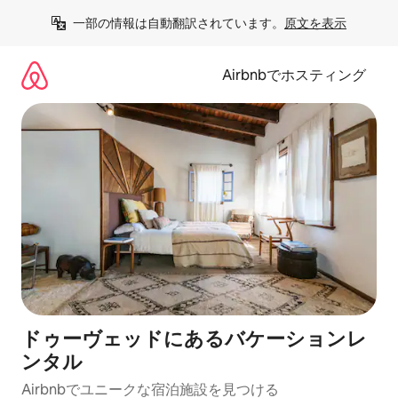
コ
一部の情報は自動翻訳されています。
原文を表示
ン
テ
ン
Airbnbでホスティング
ツ
に
ス
キ
ッ
プ
ドゥーヴェッドにあるバケーションレ
ンタル
Airbnbでユニークな宿泊施設を見つける