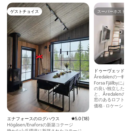
ゲストチョイス
スーパーホスト
ゲストチョイス
スーパーホスト
ドゥーヴェッドの
ウス
Åredalenの一軒家 -
Forsa Fjäll
の良い独立した小
と、ÅredalenのMu
窓のあるロフトが
根の尾根まで高い
価格
·
ロケーショ
るい空間です。 必要なものがすべて揃っ
た設備の整ったキ
エナフォースのログハウス
レビュー18件、5つ星中5.0
5.0 (18)
れるダイニングエリア。 二段
Högåsen/Enaforsの新築コテージ
ードローブのある寝
静かな山岳環境に新築されたコテージ。