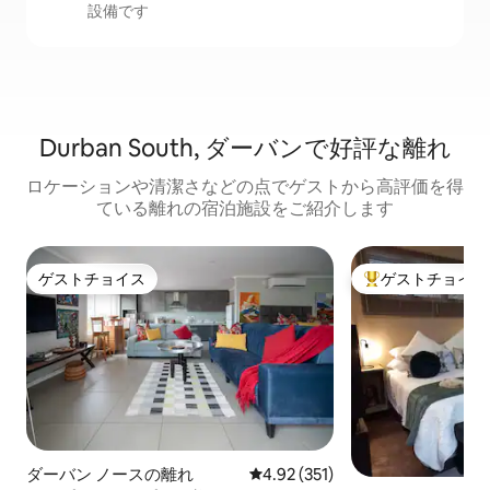
設備です
Durban South, ダーバンで好評な離れ
ロケーションや清潔さなどの点でゲストから高評価を得
ている離れの宿泊施設をご紹介します
ゲストチョイス
ゲストチョイス
ゲストチョイス
大好評のゲストチ
ダーバン ノースの離れ
レビュー351件、5つ星中4.92
4.92 (351)