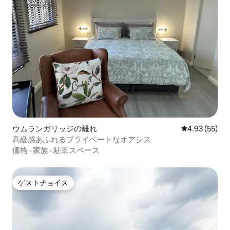
ウムランガリッジの離れ
レビュー55件
4.93 (55)
高級感あふれるプライベートなオアシス
価格
·
家族
·
駐車スペース
ゲストチョイス
ゲストチョイス