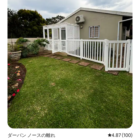
ダーバン ノースの離れ
レビュー100件
4.87 (100)