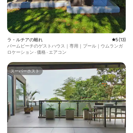
ラ・ルチアの離れ
レビュー1
5 (13)
パームビーチのゲストハウス｜専用｜プール｜ウムランガ
ロケーション
·
価格
·
エアコン
スーパーホスト
スーパーホスト