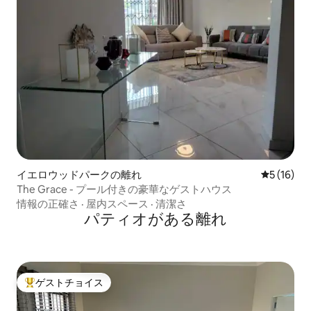
イエロウッドパークの離れ
レビュー1
5 (16)
The Grace - プール付きの豪華なゲストハウス
情報の正確さ
·
屋内スペース
·
清潔さ
パティオがある離れ
ゲストチョイス
大好評のゲストチョイスです。