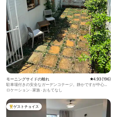
モーニングサイドの離れ
レビュー196件
4.93 (196)
駐車場付きの安全なガーデンコテージ。静かですが中心部
にあります
ロケーション
·
家族
·
おもてなし
ゲストチョイス
大好評のゲストチョイスです。