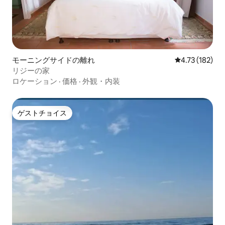
モーニングサイドの離れ
レビュー182件
4.73 (182)
リジーの家
ロケーション
·
価格
·
外観・内装
ゲストチョイス
ゲストチョイス