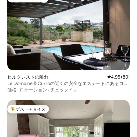
大好評のゲストチョイスです。
ヒルクレストの離れ
レビュー80件
4.95 (80)
Le Domaine & Curroの近くの安全なエステートにあるコテ
ージ
価格
·
ロケーション
·
チェックイン
ゲストチョイス
大好評のゲストチョイスです。