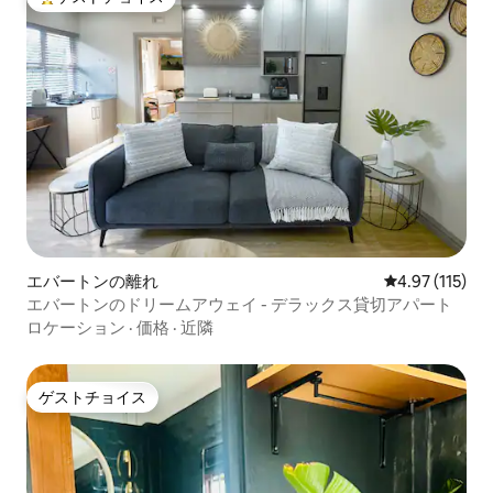
大好評のゲストチョイスです。
エバートンの離れ
レビュー115
4.97 (115)
エバートンのドリームアウェイ - デラックス貸切アパート
ロケーション
·
価格
·
近隣
ゲストチョイス
ゲストチョイス