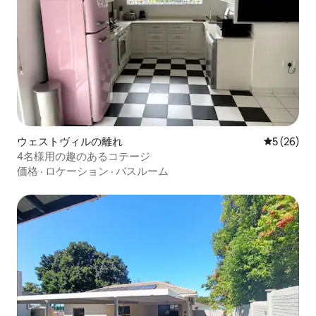
ウェストヴィルの離れ
レビュー2
5 (26)
4名様用の趣のあるコテージ
価格
·
ロケーション
·
バスルーム