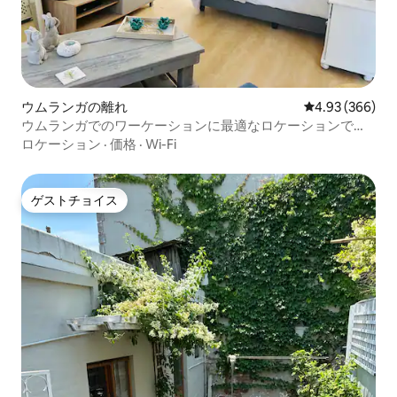
ウムランガの離れ
レビュー366件
4.93 (366)
ウムランガでのワーケーションに最適なロケーションで
す！
ロケーション
·
価格
·
Wi-Fi
ゲストチョイス
ゲストチョイス