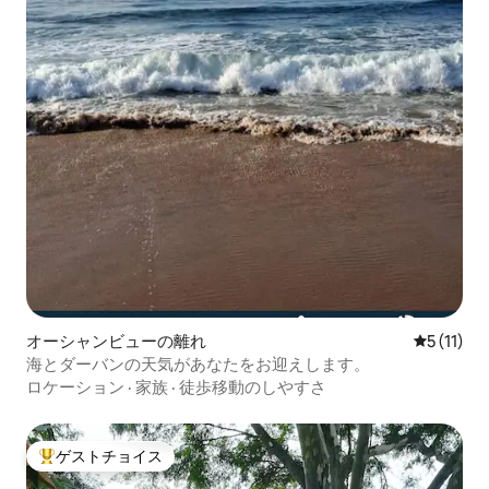
オーシャンビューの離れ
レビュー1
5 (11)
海とダーバンの天気があなたをお迎えします。
ロケーション
·
家族
·
徒歩移動のしやすさ
ゲストチョイス
大好評のゲストチョイスです。