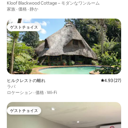
Kloof Blackwood Cottage – モダンなワンルーム
家族
·
価格
·
静か
ゲストチョイス
ゲストチョイス
ヒルクレストの離れ
レビュー27件
4.93 (27)
ラパ
ロケーション
·
価格
·
Wi-Fi
ゲストチョイス
ゲストチョイス