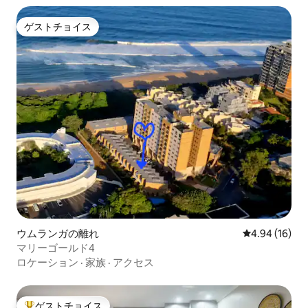
ゲストチョイス
ゲストチョイス
ウムランガの離れ
レビュー16件
4.94 (16)
マリーゴールド4
ロケーション
·
家族
·
アクセス
ゲストチョイス