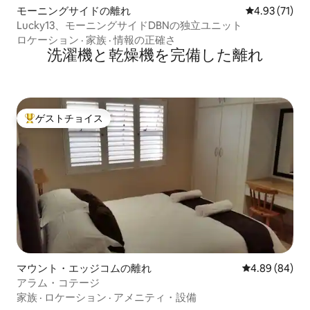
モーニングサイドの離れ
レビュー71件
4.93 (71)
Lucky13、モーニングサイドDBNの独立ユニット
ロケーション
·
家族
·
情報の正確さ
洗濯機と乾燥機を完備した離れ
ゲストチョイス
大好評のゲストチョイスです。
マウント・エッジコムの離れ
レビュー84件
4.89 (84)
アラム・コテージ
家族
·
ロケーション
·
アメニティ・設備