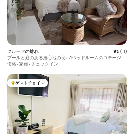
クルーフの離れ
レビュー1
5 (11)
プールと庭のある居心地の良い1ベッドルームのコテージ
価格
·
家族
·
チェックイン
ゲストチョイス
大好評のゲストチョイスです。