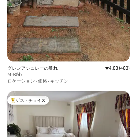
グレンアシュレーの離れ
レビュー483件
4.83 (483)
M-B&b
ロケーション
·
価格
·
キッチン
ゲストチョイス
大好評のゲストチョイスです。