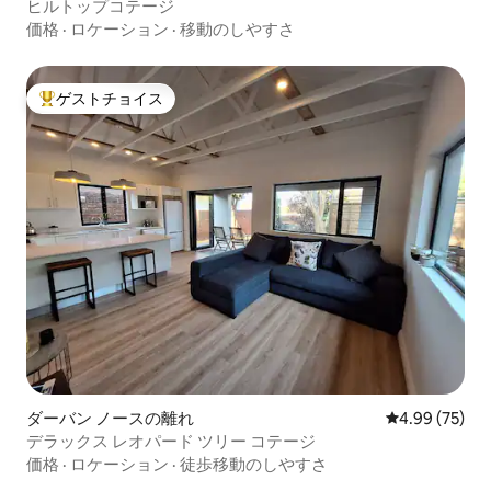
ヒルトップコテージ
価格
·
ロケーション
·
移動のしやすさ
ゲストチョイス
大好評のゲストチョイスです。
ダーバン ノースの離れ
レビュー75件
4.99 (75)
デラックス レオパード ツリー コテージ
価格
·
ロケーション
·
徒歩移動のしやすさ