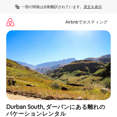
コ
一部の情報は自動翻訳されています。
原文を表示
ン
テ
ン
Airbnbでホスティング
ツ
に
ス
キ
ッ
プ
Durban South, ダーバンにある離れの
バケーションレンタル