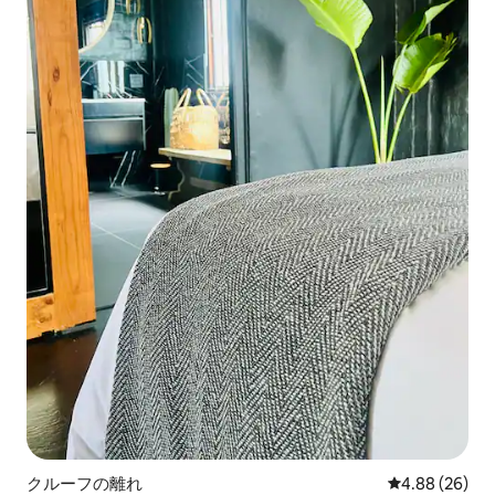
クルーフの離れ
レビュー26件
4.88 (26)