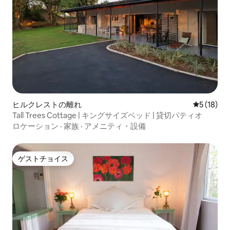
ヒルクレストの離れ
レビュー1
5 (18)
Tall Trees Cottage | キングサイズベッド | 貸切パティオ
ロケーション
·
家族
·
アメニティ・設備
ゲストチョイス
ゲストチョイス