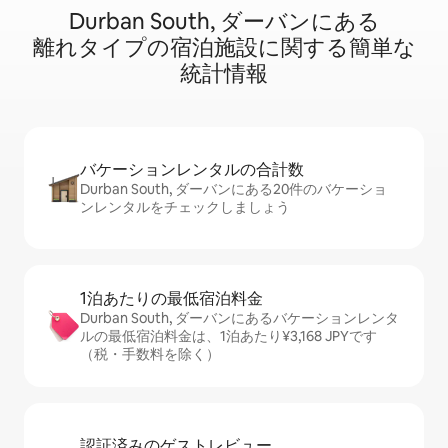
Durban South, ダーバンに⁠あ⁠る
離⁠れ⁠タ⁠イ⁠プ⁠の宿⁠泊⁠施⁠設⁠に関⁠す⁠る簡⁠単⁠な
統⁠計⁠情⁠報
バケーションレ⁠ン⁠タ⁠ル⁠の合⁠計⁠数
Durban South, ダーバンにある20件のバケーショ
ンレンタルをチェックしましょう
1泊あたりの最⁠低⁠宿⁠泊⁠料⁠金
Durban South, ダーバンにあるバケーションレンタ
ルの最低宿泊料金は、1泊あたり¥3,168 JPYです
（税・手数料を除く）
認証済みのゲ⁠ス⁠ト⁠レ⁠ビ⁠ュ⁠ー