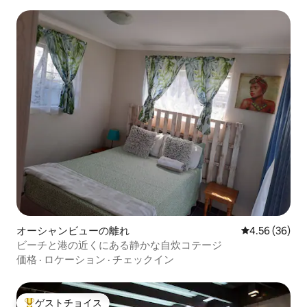
オーシャンビューの離れ
レビュー36件
4.56 (36)
ビーチと港の近くにある静かな自炊コテージ
価格
·
ロケーション
·
チェックイン
ゲストチョイス