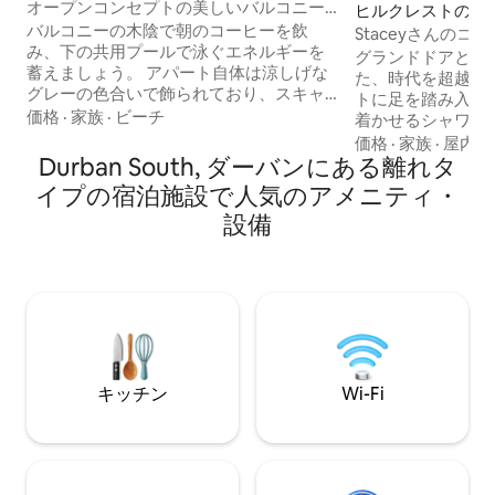
オープンコンセプトの美しいバルコニー
ヒルクレストの離
から海が見えます
バルコニーの木陰で朝のコーヒーを飲
Staceyさんの
み、下の共用プールで泳ぐエネルギーを
トメント
グランドドアと美
蓄えましょう。 アパート自体は涼しげな
た、時代を超越し
グレーの色合いで飾られており、スキャ
トに足を踏み入れ
ッタークッションと興味深いアート作品
価格
·
家族
·
ビーチ
着かせるシャワー
には赤いポップな色が使われています。
大きさの豪華なデ
価格
·
家族
·
屋内ス
古いヒョウの木陰にある素敵なベランダ
Durban South, ダーバンにある離れタ
り、お気に入りのNe
付きのユニット全体。 素晴らしいフルサ
り、制限のない高速
イプの宿泊施設で人気のアメニティ・
イズのキッチン。 素敵な海の景色。広い
穏やかな眠りにつ
設備
バスルーム。 快適なベッド。ソファーベ
豪華なクイーンベ
ッド。 専用玄関。プール。 スイミングプ
を眺めながら元気
ール、専用の屋外ベランダ。 コンビは敷
ましょう。ロマン
地内でいつでも対応しています。 彼女は
キングホリデーに
私たちのマネージャーです。 バージニ
て、趣のあるプラ
ア・ブッシュ自然保護区まで散歩し、そ
高級のフィルター
のままビーチまで歩きましょう。 素晴ら
わいましょう。
しい新鮮な魚料理を食べに行ったり、カ
レーや中華料理を食べに行ったり、マッ
キッチン
Wi-Fi
ケウルタン通りに行けば、さらに多くの
レストランやバーがあります。 このエリ
アでは、とてもリーズナブルな価格の
Uberタクシーがたくさんあります。 プラ
イバシーを重視しておりますので、お邪