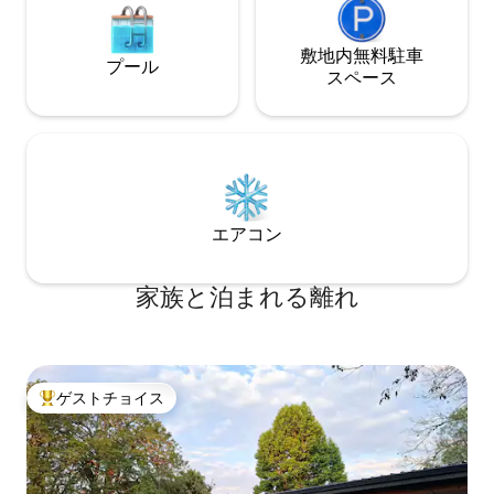
魔することはありません。Khombiがアパ
ートの鍵をお渡しします。 彼女はご都合
敷地内無料駐⁠車
のよいときに清掃をします。 何か必要な
プール
ス⁠ペ⁠ー⁠ス
ものがあれば、お気軽にお電話くださ
い。 お子様に適した寝室用ソファーがあ
ります。 キャンパー用ベッドとハイチェ
アもご用意しております。
エアコン
家族と泊まれる離れ
ゲストチョイス
大好評のゲストチョイスです。