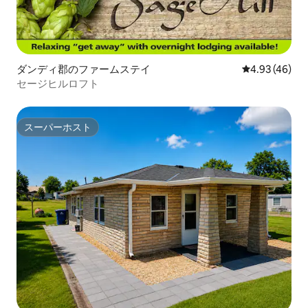
ダンディ郡のファームステイ
レビュー46件
4.93 (46)
セージヒルロフト
スーパーホスト
スーパーホスト