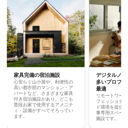
家具完備の宿⁠泊⁠施⁠設
デジタルノマド
多⁠いプ⁠ロ⁠フ⁠ェ⁠
心安らぐ山小屋や、利便性の
高い都市部のマンション・ア
最⁠適
パートなど、さまざまな家具
リモートワーク
付き宿泊施設があり、どこも
フェッショナル
普段お家で使用するアメニテ
ド環境を提供する
ィ・設備がすべてそろってい
事専用スペース
ます。
施設です。