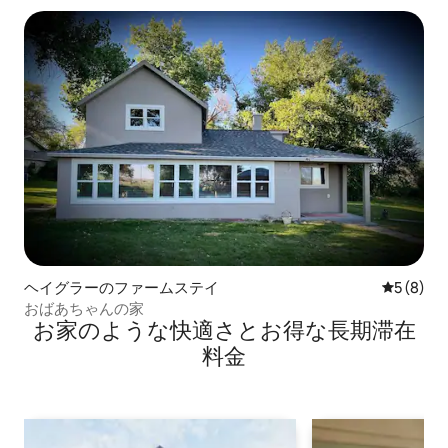
ヘイグラーのファームステイ
レビュー
5 (8)
おばあちゃんの家
お家のような快⁠適⁠さ⁠とお⁠得⁠な長⁠期⁠滞⁠在
料⁠金