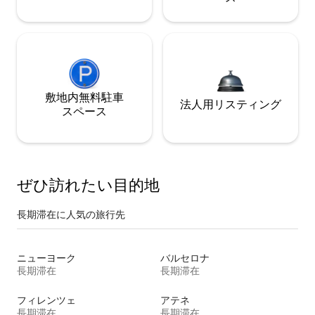
敷地内無料駐⁠車
法人用リスティング
ス⁠ペ⁠ー⁠ス
ぜひ訪⁠れ⁠た⁠い目⁠的⁠地
長期滞在に人気の旅行先
ニューヨーク
バルセロナ
長期滞在
長期滞在
フィレンツェ
アテネ
長期滞在
長期滞在