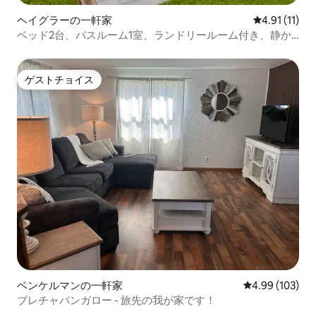
ヘイグラーの一軒家
レビュー11件
4.91 (11)
ベッド2台、バスルーム1室、ランドリールーム付き、静か
なエリアに位置
ゲストチョイス
ゲストチョイス
ベンケルマンの一軒家
レビュー103件
4.99 (103)
ブレチャバンガロー - 旅先の我が家です！