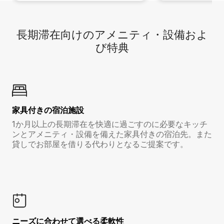
長期滞在向け⁠のア⁠メ⁠ニ⁠テ⁠ィ⁠・設⁠備⁠およ
び特⁠典
家具付き⁠の宿⁠泊⁠施⁠設
1か月以上の長期滞在を快適に過ごすのに必要なキッチ
ンとアメニティ・設備を備えた家具付きの宿泊先。また
貸しでお部屋を借りる代わりとなるご提案です。
ニーズに合わせて選べる柔軟性