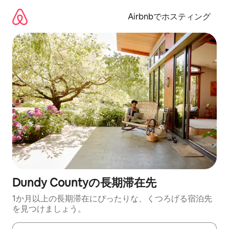
コ
ン
Airbnbでホスティング
テ
ン
ツ
に
ス
キ
ッ
プ
Dundy Countyの長期滞在先
1か月以上の長期滞在にぴったりな、くつろげる宿泊先
を見つけましょう。