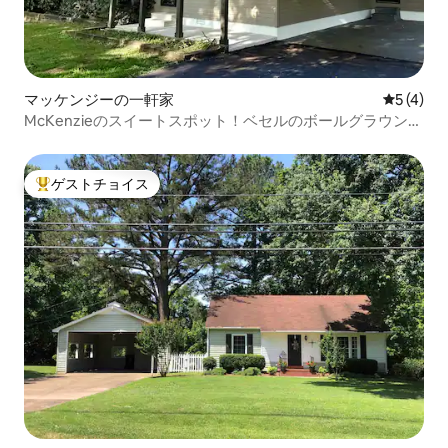
マッケンジーの一軒家
レビュー
5 (4)
McKenzieのスイートスポット！ベセルのボールグラウンド
まで徒歩圏内
ゲストチョイス
大好評のゲストチョイスです。