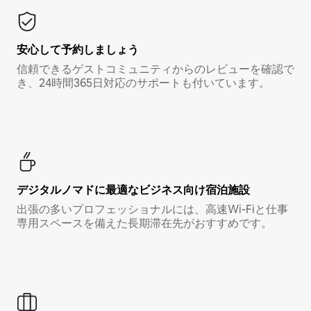
安心して予約しましょう
信頼できるゲストコミュニティからのレビューを確認で
き、24時間365日対応のサポートも付いています。
デジタルノマド⁠に最⁠適⁠なビ⁠ジ⁠ネ⁠ス⁠向⁠け宿⁠泊⁠施⁠設
出張の多いプロフェッショナルには、高速Wi-Fiと仕事
専用スペースを備えた長期滞在先がおすすめです。