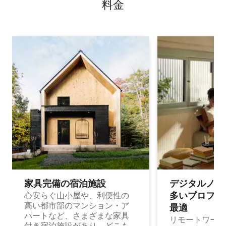
料⁠金
家具完備の宿⁠泊⁠施⁠設
デジタルノマド
多⁠いプ⁠ロ⁠フ⁠ェ⁠
心安らぐ山小屋や、利便性の
高い都市部のマンション・ア
最⁠適
パートなど、さまざまな家具
リモートワーク
付き宿泊施設があり、どこも