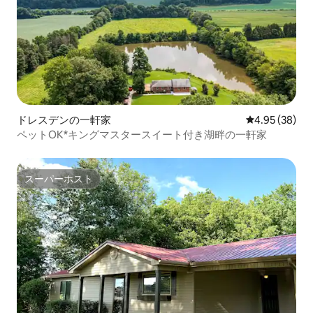
ドレスデンの一軒家
レビュー38件
4.95 (38)
ペットOK*キングマスタースイート付き湖畔の一軒家
スーパーホスト
スーパーホスト