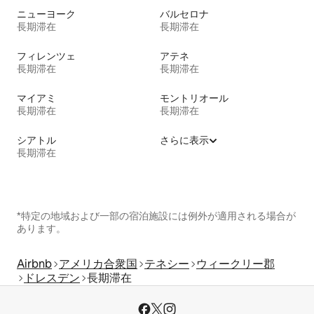
ニューヨーク
バルセロナ
長期滞在
長期滞在
フィレンツェ
アテネ
長期滞在
長期滞在
マイアミ
モントリオール
長期滞在
長期滞在
シアトル
さらに表示
長期滞在
*特定の地域および一部の宿泊施設には例外が適用される場合が
あります。
Airbnb
アメリカ合衆国
テネシー
ウィークリー郡
ドレスデン
長期滞在