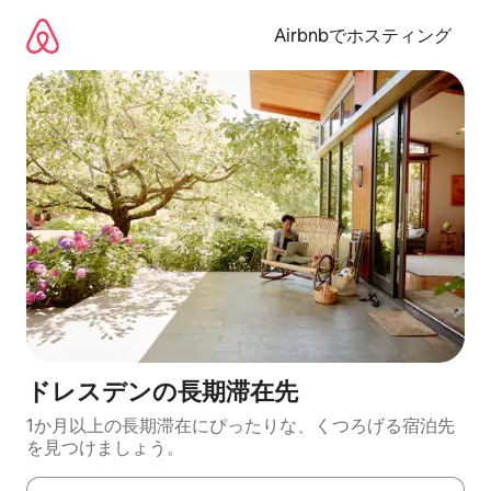
コ
ン
Airbnbでホスティング
テ
ン
ツ
に
ス
キ
ッ
プ
ドレスデンの長期滞在先
1か月以上の長期滞在にぴったりな、くつろげる宿泊先
を見つけましょう。