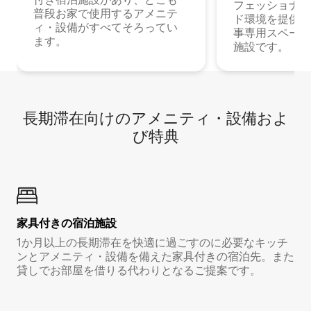
フェッショナル
普段お家で使用するアメニテ
ド環境を提供する
ィ・設備がすべてそろってい
事専用スペース
ます。
施設です。
長期滞在向け⁠のア⁠メ⁠ニ⁠テ⁠ィ⁠・設⁠備⁠およ
び特⁠典
家具付き⁠の宿⁠泊⁠施⁠設
1か月以上の長期滞在を快適に過ごすのに必要なキッチ
ンとアメニティ・設備を備えた家具付きの宿泊先。また
貸しでお部屋を借りる代わりとなるご提案です。