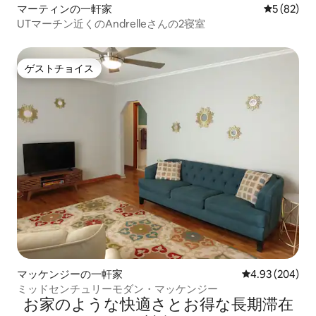
マーティンの一軒家
レビュー8
5 (82)
UTマーチン近くのAndrelleさんの2寝室
ゲストチョイス
ゲストチョイス
マッケンジーの一軒家
レビュー204件
4.93 (204)
ミッドセンチュリーモダン・マッケンジー
お家のような快⁠適⁠さ⁠とお⁠得⁠な長⁠期⁠滞⁠在