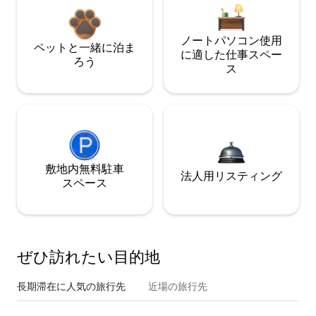
ノートパソコン使用
ペットと一緒に泊ま
に適した仕事スペー
ろう
ス
敷地内無料駐⁠車
法人用リスティング
ス⁠ペ⁠ー⁠ス
ぜひ訪⁠れ⁠た⁠い目⁠的⁠地
長期滞在に人気の旅行先
近場の旅行先