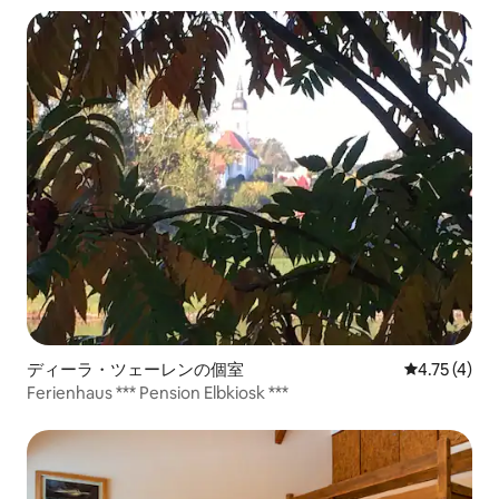
ディーラ・ツェーレンの個室
レビュー4件
4.75 (4)
Ferienhaus *** Pension Elbkiosk ***