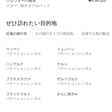
ジロヴェーの個室
レビュー20件
4.55 (20)
スター - 特大ダブルベッド
ぜひ訪⁠れ⁠た⁠い目⁠的⁠地
近場の旅行先
その他のタ⁠イ⁠プ⁠の宿⁠泊⁠先
近場で人気の観光
ウィーン
ミュンヘン
バケーションレンタル
バケーションレンタル
ハンブルク
ケルン
バケーションレンタル
バケーションレンタル
ブラチスラヴァ
ザルツブルク
バケーションレンタル
バケーションレンタル
フランクフルト
さらに表示
バケーションレンタル