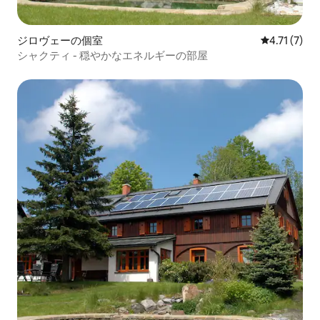
ジロヴェーの個室
レビュー7件
4.71 (7)
シャクティ - 穏やかなエネルギーの部屋