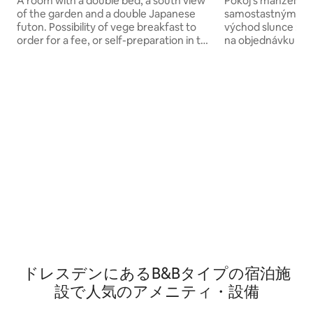
A room with a double bed, a south view
Pokoj s manželskou
of the garden and a double Japanese
samostastným lůž
futon. Possibility of vege breakfast to
východ slunce :-)
order for a fee, or self-preparation in the
na objednávku za p
shared kitchen. The entire
příprava ve sdílen
accommodation area is a protected area
ubytovací areál je
free of alcohol, tobacco and addictive
alkoholu, tabáku a
substances, for current and future
současné i budouc
generations.
ドレスデンにあるB&Bタイプの宿泊施
設で人気のアメニティ・設備