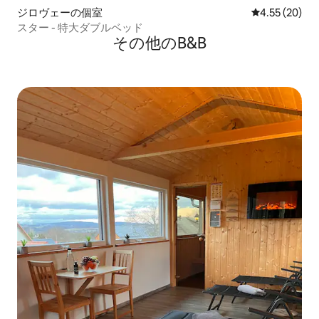
ジロヴェーの個室
レビュー20件
4.55 (20)
スター - 特大ダブルベッド
その他のB&B