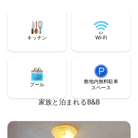
キッチン
Wi-Fi
敷地内無料駐⁠車
プール
ス⁠ペ⁠ー⁠ス
家族と泊まれるB&B