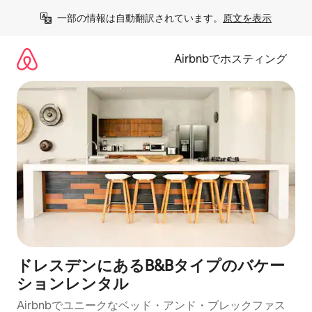
コ
一部の情報は自動翻訳されています。
原文を表示
ン
テ
ン
Airbnbでホスティング
ツ
に
ス
キ
ッ
プ
ドレスデンにあるB&Bタイプのバケー
ションレンタル
Airbnbでユニークなベッド・アンド・ブレックファス