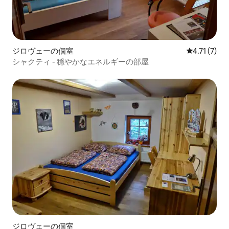
ジロヴェーの個室
レビュー7件
4.71 (7)
シャクティ - 穏やかなエネルギーの部屋
ジロヴェーの個室