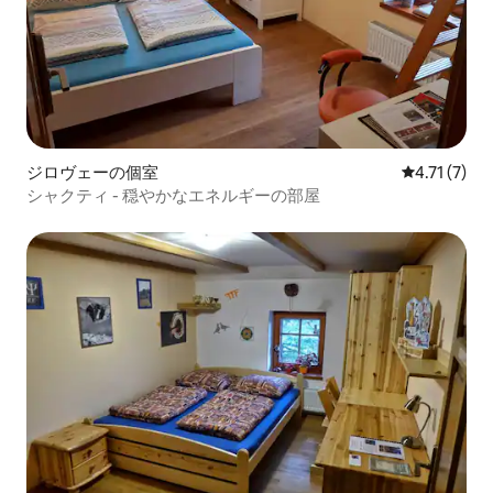
ジロヴェーの個室
レビュー7件
4.71 (7)
シャクティ - 穏やかなエネルギーの部屋