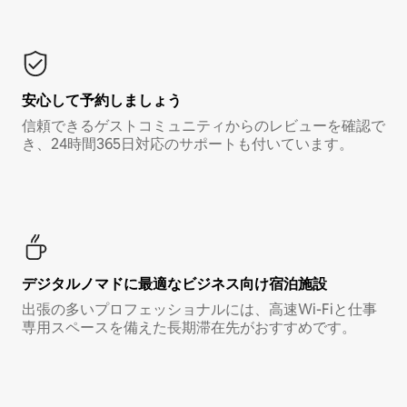
安心して予約しましょう
信頼できるゲストコミュニティからのレビューを確認で
き、24時間365日対応のサポートも付いています。
デジタルノマド⁠に最⁠適⁠なビ⁠ジ⁠ネ⁠ス⁠向⁠け宿⁠泊⁠施⁠設
出張の多いプロフェッショナルには、高速Wi-Fiと仕事
専用スペースを備えた長期滞在先がおすすめです。