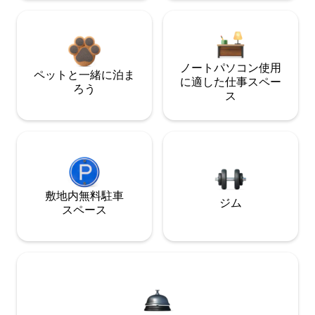
ノートパソコン使用
ペットと一緒に泊ま
に適した仕事スペー
ろう
ス
敷地内無料駐⁠車
ジム
ス⁠ペ⁠ー⁠ス