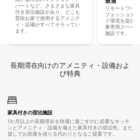
最⁠適
パートなど、さまざまな家具
リモートワーク
付き宿泊施設があり、どこも
フェッショナル
普段お家で使用するアメニテ
ド環境を提供する
ィ・設備がすべてそろってい
事専用スペース
ます。
施設です。
長期滞在向け⁠のア⁠メ⁠ニ⁠テ⁠ィ⁠・設⁠備⁠およ
び特⁠典
家具付き⁠の宿⁠泊⁠施⁠設
1か月以上の長期滞在を快適に過ごすのに必要なキッチ
ンとアメニティ・設備を備えた家具付きの宿泊先。また
貸しでお部屋を借りる代わりとなるご提案です。