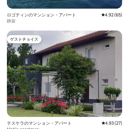
ロゴティンのマンション・アパート
レビュー65件
4.92 (65)
静寂
ゲストチョイス
ゲストチョイス
テスケラのマンション・アパート
レビュー27件
4.93 (27)