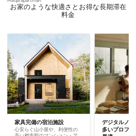
Matija apartman
お家のような快⁠適⁠さ⁠とお⁠得⁠な長⁠期⁠滞⁠在
料⁠金
家具完備の宿⁠泊⁠施⁠設
デジタルノマド
多⁠いプ⁠ロ⁠フ⁠ェ⁠
心安らぐ山小屋や、利便性の
高い都市部のマンション・ア