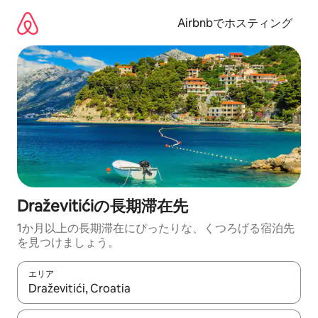
コ
ン
Airbnbでホスティング
テ
ン
ツ
に
ス
キ
ッ
プ
Draževitićiの長期滞在先
1か月以上の長期滞在にぴったりな、くつろげる宿泊先
を見つけましょう。
エリア
検索結果が表示されたら、上下の矢印キーを使って移動するか、