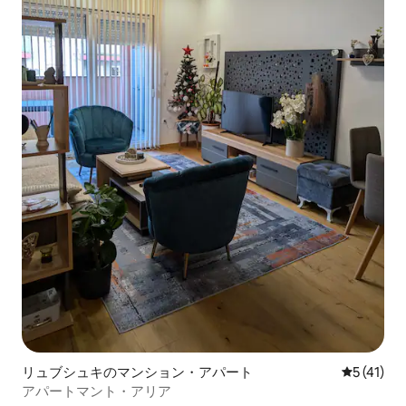
リュブシュキのマンション・アパート
レビュー4
5 (41)
アパートマント・アリア