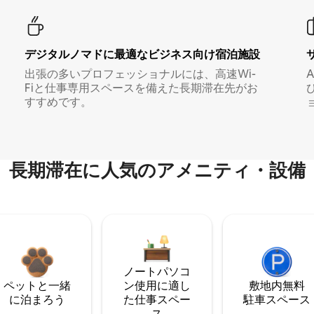
デジタルノマド⁠に最⁠適⁠なビ⁠ジ⁠ネ⁠ス⁠向⁠け宿⁠泊⁠施⁠設
出張の多いプロフェッショナルには、高速Wi-
Fiと仕事専用スペースを備えた長期滞在先がお
すすめです。
長期滞在に人気のアメニティ・設備
ノートパソコ
ペットと一緒
ン使用に適し
敷地内無料
に泊まろう
た仕事スペー
駐⁠車ス⁠ペ⁠ー⁠ス
ス