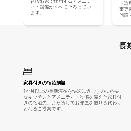
普段お家で使用するアメニテ
ド環
ィ・設備がすべてそろってい
事専
ます。
施設
長期
家具付き⁠の宿⁠泊⁠施⁠設
1か月以上の長期滞在を快適に過ごすのに必要
なキッチンとアメニティ・設備を備えた家具付
きの宿泊先。また貸しでお部屋を借りる代わり
となるご提案です。