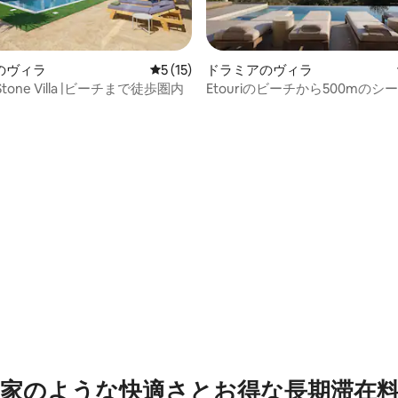
4.84つ星の平均評価
のヴィラ
レビュー15件、5つ星中5つ星の平均評価
5 (15)
ドラミアのヴィラ
Stone Villa |ビーチまで徒歩圏内
Etouriのビーチから500mのシ
ンクチュアリ
家のような快⁠適⁠さ⁠とお⁠得⁠な長⁠期⁠滞⁠在料