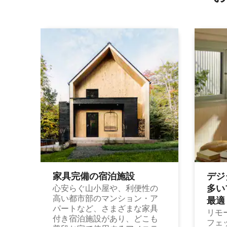
家具完備の宿⁠泊⁠施⁠設
デジ
多⁠いプ
心安らぐ山小屋や、利便性の
高い都市部のマンション・ア
最⁠適
パートなど、さまざまな家具
リモ
付き宿泊施設があり、どこも
フェ