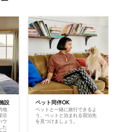
施⁠設
ペット同⁠伴OK
的地
ペットと一緒に旅行できるよ
崖沿
う、ペットと泊まれる宿泊先
ハウ
を見つけましょう。
した