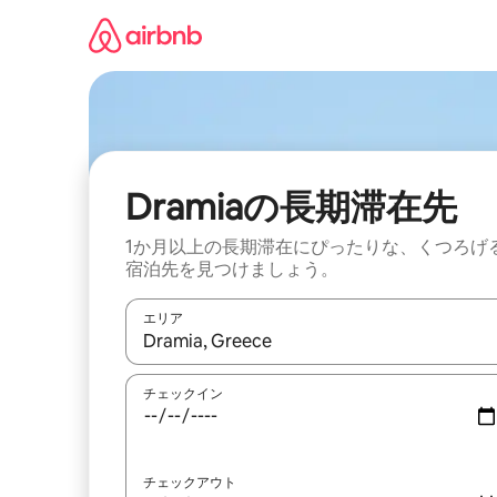
コ
ン
テ
ン
ツ
に
ス
キ
ッ
Dramiaの長期滞在先
プ
1か月以上の長期滞在にぴったりな、くつろげ
宿泊先を見つけましょう。
エリア
検索結果が表示されたら、上下の矢印キーを使っ
チェックイン
チェックアウト