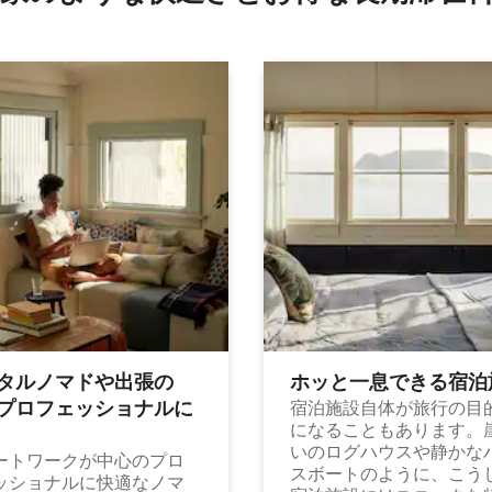
タルノマドや出⁠張⁠の
ホッと一⁠息⁠で⁠き⁠る宿⁠泊
⁠ロ⁠フ⁠ェ⁠ッ⁠シ⁠ョ⁠ナ⁠ル⁠に
宿泊施設自体が旅行の目
になることもあります。
いのログハウスや静かな
ートワークが中心のプロ
スボートのように、こう
ッショナルに快適なノマ