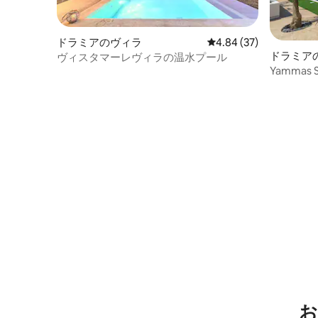
ドラミアのヴィラ
レビュー37件、5つ星中
4.84 (37)
ドラミア
ヴィスタマーレヴィラの温水プール
Yammas 
お