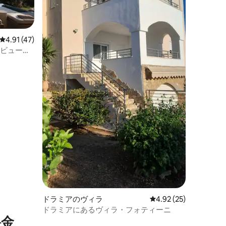
レビュー47件、5つ星中4.91つ星の平均評価
4.91 (47)
ービューサ
ドラミアのヴィラ
レビュー25件、5つ星
4.92 (25)
ドラミアにあるヴィラ・フォティーニ
⁠金