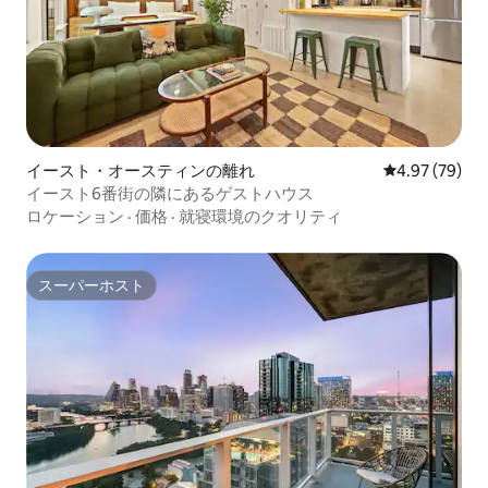
イースト・オースティンの離れ
レビュー79件
4.97 (79)
イースト6番街の隣にあるゲストハウス
ロケーション
·
価格
·
就寝環境のクオリティ
スーパーホスト
スーパーホスト