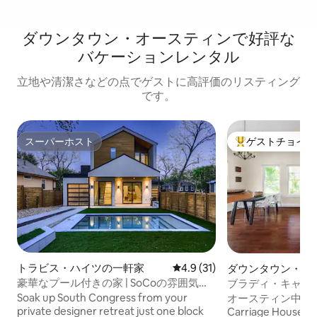
ダウンタウン・オースティンで好評な
バケーションレンタル
立地や清潔さなどの点でゲストに高評価のリスティング
です。
スーパーホスト
ゲストチョイス
スーパーホスト
大好評のゲストチ
トラビス・ハイツの一軒家
レビュー31件、5つ星中4.9
4.9 (31)
ダウンタウン・オ
ンの離れ
豪華なプール付きの家 | SoCoの雰囲気ま
ブラディ・キャリッ
で1ブロック
ウンの静かな隠れ
Soak up South Congress from your
オースティン中心部
private designer retreat just one block
Carriage House テキサス大学、キャピト