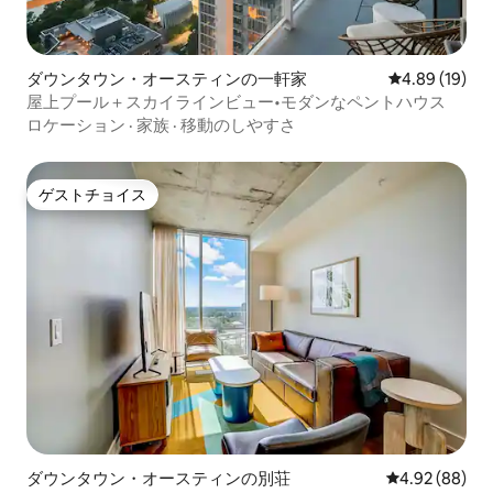
ダウンタウン・オースティンの一軒家
レビュー19件
4.89 (19)
屋上プール＋スカイラインビュー•モダンなペントハウス
ロケーション
·
家族
·
移動のしやすさ
ゲストチョイス
ゲストチョイス
ダウンタウン・オースティンの別荘
レビュー88件
4.92 (88)