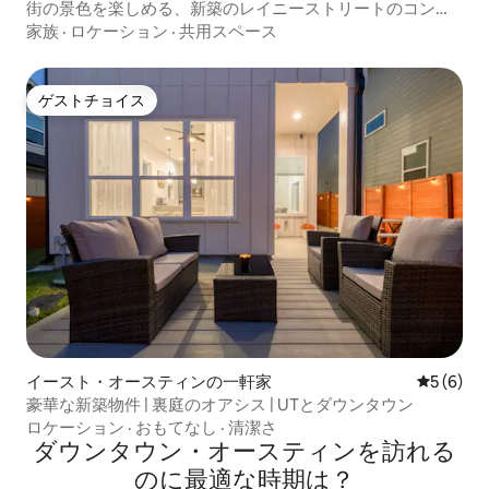
街の景色を楽しめる、新築のレイニーストリートのコンド
ミニアム
家族
·
ロケーション
·
共用スペース
ゲストチョイス
ゲストチョイス
イースト・オースティンの一軒家
レビュー
5 (6)
豪華な新築物件 | 裏庭のオアシス | UTとダウンタウン
ロケーション
·
おもてなし
·
清潔さ
ダウンタウン・オースティンを訪⁠れ⁠る
の⁠に最⁠適⁠な時⁠期⁠は⁠？