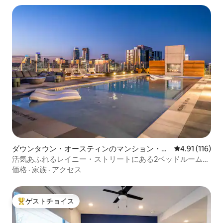
ダウンタウン・オースティンのマンション・ア
レビュー116
4.91 (116)
パート
活気あふれるレイニー・ストリートにある2ベッドルームの
豪華な高層アパート
価格
·
家族
·
アクセス
ゲストチョイス
大好評のゲストチョイスです。