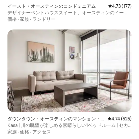
イースト・オースティンのコンドミニアム
レビュー177
4.73 (177)
デザイナーペントハウススイート、オースティンのイース
トダウンタウン
価格
·
家族
·
ランドリー
ダウンタウン・オースティンのマンション・ア
レビュー525件
4.74 (525)
パート
Kasa | 川の眺望が楽しめる素晴らしい1ベッドルーム | セカ
ンドストリート
家族
·
価格
·
アクセス