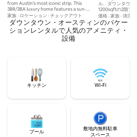
from Austin’s most iconic strip. This
ル、ダウンタウン
3BR/3BA luxury home features a sun-
1200sqftの2
filled open layout, chef’s kitchen, spa-
の中心部にある静
家族
·
ロケーション
·
チェックアウト
価格
·
家族
·
清潔さ
style baths, and a private backyard oasis
ダウンタウン・オースティンのバケー
広々とした主寝室
with a pool...perfect for morning dips or
ム、設備の整った
ションレンタルで人気のアメニティ・
late-night hangs. Steps from the city’s
ビングエリアをお
設備
best dining, vintage shops, and live
パティオでくつろい
music, it’s the ultimate stay for groups,
ビでお気に入りの
couples, or creatives looking to live local,
したりできます（
luxe, and unplugged.
Wi-Fi付き）。
をご用意しています。 客室料
Airbnbのサービ
す。
キッチン
Wi-Fi
敷地内無料駐⁠車
プール
ス⁠ペ⁠ー⁠ス