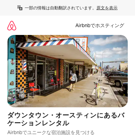
コ
一部の情報は自動翻訳されています。
原文を表示
ン
テ
ン
Airbnbでホスティング
ツ
に
ス
キ
ッ
プ
ダウンタウン・オースティンにあるバ
ケーションレンタル
Airbnbでユニークな宿泊施設を見つける