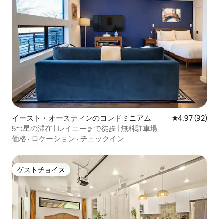
イースト・オースティンのコンドミニアム
レビュー92件
4.97 (92)
5つ星の滞在 | レイニーまで徒歩 | 無料駐車場
価格
·
ロケーション
·
チェックイン
ゲストチョイス
ゲストチョイス