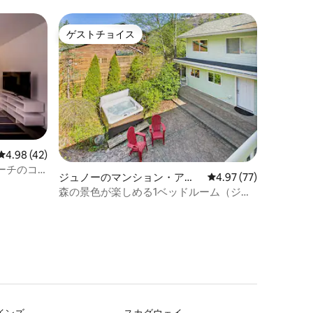
ゲストチョイス
ゲストチョイス
レビュー42件、5つ星中4.98つ星の平均評価
4.98 (42)
ーチのコ
ジュノーのマンション・アパ
レビュー77件、5つ星
4.97 (77)
ート
森の景色が楽しめる1ベッドルーム（ジャ
グジー付き）–ジュノのダウンタウン近く
インズ
スカグウェイ