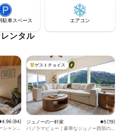
ショナ
屋は敷地内のメインの家の裏にありま
トに最適
す。 左の私道を下っていただけます:)
⁠車ス⁠ペ⁠ー⁠ス
エアコン
ンレンタル
ゲストチョイス
大好評のゲストチョイスです。
レビュー84件、5つ星中4.96つ星の平均評価
4.96 (84)
ジュノーの一軒家
レビュー19件、5
5 (19)
ーシャン
パノラマビュー｜豪華なジュノー西部の
宿泊先