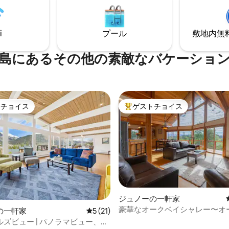
たいカップル、働くプロフェッ
様をお迎えします。快適な家
ル、医療旅行者、一人旅のゲス
の整ったキッチン、静かな環境
です。
で自宅にいるかのような雰囲気
i
プール
敷地内無料駐
1日冒険した後は、シダーウッドの
でリラックスしましょう！
島にあるその他の素敵なバケーショ
トチョイス
ゲストチョイス
ゲストチョイスです。
大好評のゲストチョイスです。
ジュノーの一軒家
豪華なオークベイシャレー〜オ
つ星中5つ星の平均評価
の一軒家
レビュー21件、5つ星中5つ星の平均評価
5 (21)
ビュー、ジャグジー、サウナ
ズビュー | パノラマビュー、フ