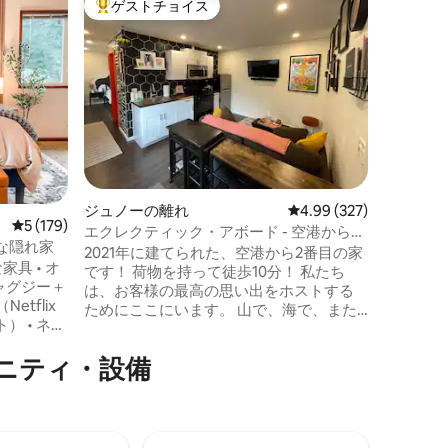
ゲストチョイス
ゲス
大好評のゲストチョイスです。
大好評
ート
新しい2
ン付き、空
ジュノー
からわず
くにFre
ます！暖
ユニット
高級の家
くに洗濯
グサイズ
はクイー
ジュノーの離れ
レビュー327件、5つ星
4.99 (327)
一人のお
レビュー179件、5つ星中5つ星の平均評価
5 (179)
て、ツイ
エクレクティック・アボード - 空港から2
な隠れ家
もありま
番目の家です！
2021年に建てられた、空港から2番目の家
ムを気に
具 • オ
です！ 荷物を持って徒歩10分！ 私たち
ャグジー＋
は、お客様の最高の思い出をホストする
etflix
ためにここにいます。 山で、海で、また
 • ネス
は250マイルにも及ぶトレイルの1つで1日
• コード
を過ごした後、リラックスしてくださ
ニティ・設備
まで徒歩
い！ 細部にまでこだわった冒険好きに最
-Fi •
適です。 無料駐車場、Wi-Fi、ストリーミ
 •静かで安
ングサービス、フルキッチン、バスタ
ブ、焚き火台付きの屋外パティオなどの
くつろぎ
アメニティが備わっています！ このお部