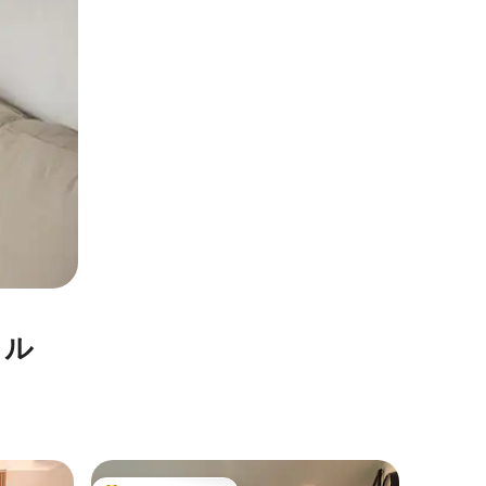
タル
ジュノー