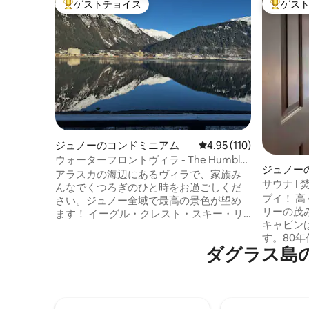
ゲストチョイス
ゲス
大好評のゲストチョイスです。
大好評の
ジュノーのコンドミニアム
レビュー110件、5つ星
4.95 (110)
ウォーターフロントヴィラ - The Humble
ジュノー
Halibut 3050
アラスカの海辺にあるヴィラで、家族み
サウナ I
んなでくつろぎのひと時をお過ごしくだ
ルクレス
ブイ！ 
さい。ジュノー全域で最高の景色が望め
リーの茂
ます！ イーグル・クレスト・スキー・リ
キャビン
ゾートまで車で20分！港から数分！釣り
す。80
に行って、オヒョウとサーモンを冷凍庫
ダグラス島
ッドルー
いっぱいにして帰宅しましょう！ユニッ
な美しさ
ト内にディープフリーザーがあります！
を考え、
数百ポンドの魚や野生動物を収納できま
インテリ
す。 充実のキッチン設備 プロパンガス式
の目を引
グリル Airbnbローカルラウンジ：コーヒ