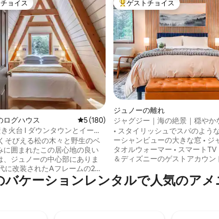
トチョイス
ゲストチョイス
ゲストチョイスです。
大好評のゲストチョイスです。
中4.95つ星の平均評価
ジュノーの離れ
のログハウス
レビュー180件、5つ星中5つ星の平均評価
5 (180)
ジャグジー｜海の絶景｜穏やか
 焚き火台 I ダウンタウンとイーグ
• スタイリッシュでスパのような家
トに近い
ーシャンビューの大きな窓 • ジ
高くそびえる松の木々と野生のベ
タオルウォーマー • スマートTV（N
みに囲まれたこの居心地の良い
＆ディズニーのゲストアカウント）
は、ジュノーの中心部にありま
プレッソとキューリグのコーヒー 
年代に改装されたAフレームの2ベ
のバケーションレンタルで人気のアメ
レスネックマッサージャー • 海
ム/1バスルームは、温かく魅力的
0.5マイル •仕事用スペースと高速Wi
を備えています。 ゲストのこと
空港まで10分• フェリーまで1分
考え抜かれたデザインの明るい
全なエリア ジュノで静かで快適、そして
アは、アラスカのアーティスト
考え抜かれたデザインの場所で
く作品と、全体に心地よいタッ