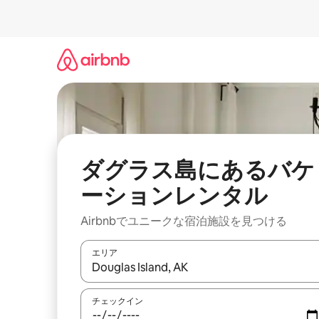
コ
ン
テ
ン
ツ
に
ス
キ
ッ
プ
ダグラス島にあるバケ
ーションレンタル
Airbnbでユニークな宿泊施設を見つける
エリア
検索結果が表示されたら、上下の矢印キーを使っ
チェックイン