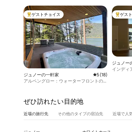
ァミリー
ゲストチョイス
ゲス
大好評のゲストチョイスです。
大好評の
ジュノー
インディ
ジュノーの一軒家
レビュー18件、5
5 (18)
アルペングロー：ウォーターフロントの
隠れ家的な貸切ジャグジー
ぜひ訪⁠れ⁠た⁠い目⁠的⁠地
近場の旅行先
その他のタ⁠イ⁠プ⁠の宿⁠泊⁠先
近場で人
ジュノー
ホワイトホース