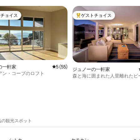
向け
トチョイス
ゲストチョイス
ゲストチョイスです。
大好評のゲストチョイスです。
の一軒家
レビュー55件、5つ星中5つ星の平均評価
5 (55)
ジュノーの一軒家
アン・コーブのロフト
森と海に囲まれた人里離れたビ
つ星中5つ星の平均評価
ンドミニアム（低層）
気の観光スポット
シトカ
ケチカン
ヘ