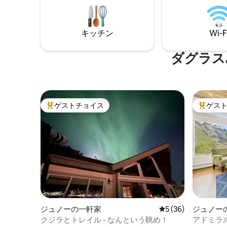
チでお客
ーバー プライバシーカーテン/遮光 スマー
具、設備
トテレビ 追加の毛布 こちらのユニットは
で、まる
ウォーターフロントにあり、階段があり
キッチン
Wi-F
です。 
ます。歩行の不自由なゲストには適して
樽サウナ
いません。
ダグラス
ゲストチョイス
ゲス
大好評のゲストチョイスです。
大好評の
ジュノーの一軒家
レビュー36件、5
5 (36)
ジュノー
クジラとトレイル - なんという眺め！
アドミラル