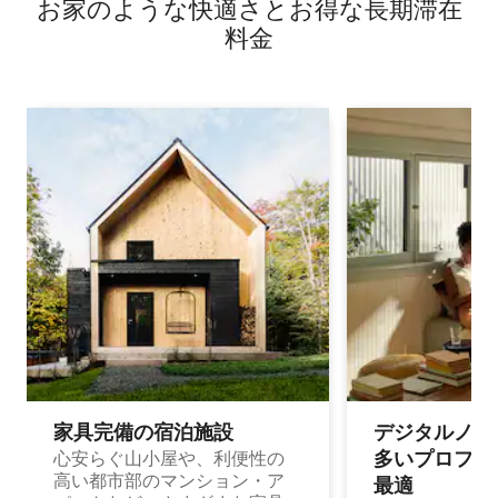
お家のような快⁠適⁠さ⁠とお⁠得⁠な長⁠期⁠滞⁠在
料⁠金
家具完備の宿⁠泊⁠施⁠設
デジタルノマド
多⁠いプ⁠ロ⁠フ⁠ェ⁠
心安らぐ山小屋や、利便性の
高い都市部のマンション・ア
最⁠適