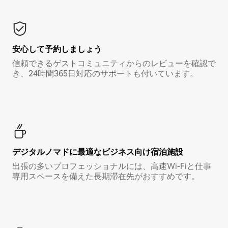
安心して予約しましょう
信頼できるゲストコミュニティからのレビューを確認で
き、24時間365日対応のサポートも付いています。
デジタルノマド⁠に最⁠適⁠なビ⁠ジ⁠ネ⁠ス⁠向⁠け宿⁠泊⁠施⁠設
出張の多いプロフェッショナルには、高速Wi-Fiと仕事
専用スペースを備えた長期滞在先がおすすめです。