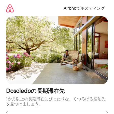
コ
ン
Airbnbでホスティング
テ
ン
ツ
に
ス
キ
ッ
プ
Dosoledoの長期滞在先
1か月以上の長期滞在にぴったりな、くつろげる宿泊先
を見つけましょう。