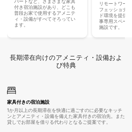
パートなど、さまざまな家具
リモートワーク
付き宿泊施設があり、どこも
フェッショナル
普段お家で使用するアメニテ
ド環境を提供する
ィ・設備がすべてそろってい
事専用スペース
ます。
施設です。
長期滞在向け⁠のア⁠メ⁠ニ⁠テ⁠ィ⁠・設⁠備⁠およ
び特⁠典
家具付き⁠の宿⁠泊⁠施⁠設
1か月以上の長期滞在を快適に過ごすのに必要なキッチ
ンとアメニティ・設備を備えた家具付きの宿泊先。また
貸しでお部屋を借りる代わりとなるご提案です。