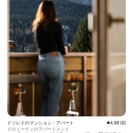
ドソレドのマンション・アパート
レビュー8件
4.88 (8)
ドロミーティのアパートメント