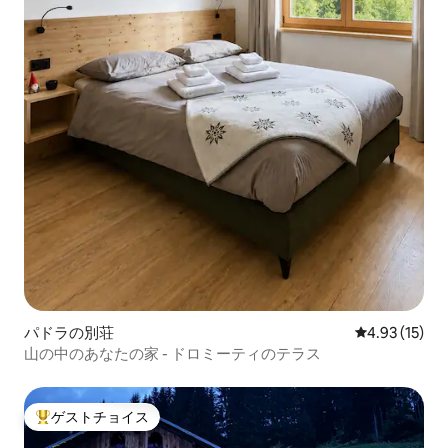
パドラの別荘
レビュー15件
4.93 (15)
山の中のあなたの家 - ドロミーティのテラス
ゲストチョイス
大好評のゲストチョイスです。