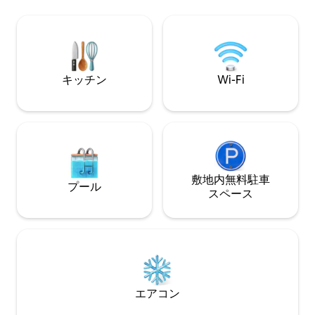
れだけで、旅行先として十分な価値があ
ヤック2台、ダブ
ります。 帰りたくなくなるでしょう。 行
ジャケット、ビー
儀のよいペット同伴もOKです。 とてもフ
用意されています
レンドリーなホストが他のご質問にもお
防犯カメラが1台
答えします。 お楽しみください！
キッチン
Wi-Fi
敷地内無料駐⁠車
プール
ス⁠ペ⁠ー⁠ス
エアコン