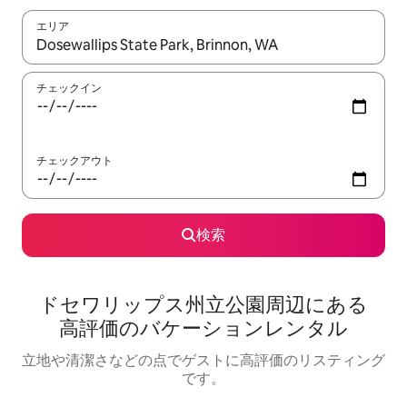
エリア
検索結果が表示されたら、上下の矢印キーを使って移動するか、
チェックイン
チェックアウト
検索
ドセワリップス州立公園⁠周⁠辺⁠に⁠あ⁠る
高⁠評⁠価⁠のバ⁠ケ⁠ー⁠シ⁠ョ⁠ン⁠レ⁠ン⁠タ⁠ル
立地や清潔さなどの点でゲストに高評価のリスティング
です。