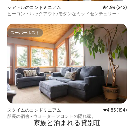
シアトルのコンドミニアム
レビュー242件
4.99 (242)
ビーコン・ルックアウト/モダンなミッドセンチュリー・タ
ウンハウス
スーパーホスト
スーパーホスト
スクイムのコンドミニアム
レビュー194件
4.85 (194)
船長の宿舎 - ウォーターフロントの隠れ家。
家族と泊まれる貸別荘