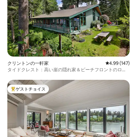
クリントンの一軒家
レビュー147件
4.99 (147)
タイドクレスト：高い崖の隠れ家＆ビーチフロントのログ
ハウス
ゲストチョイス
大好評のゲストチョイスです。