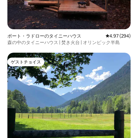
ポート・ラドローのタイニーハウス
レビュー294件
4.97 (294)
森の中のタイニーハウス | 焚き火台 | オリンピック半島
ゲストチョイス
ゲストチョイス