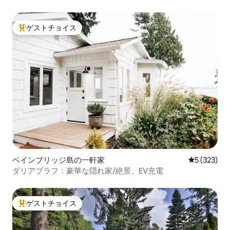
ゲストチョイス
大好評のゲストチョイスです。
ベインブリッジ島の一軒家
レビュー32
5 (323)
ダリアブラフ：豪華な隠れ家/絶景、EV充電
ゲストチョイス
大好評のゲストチョイスです。