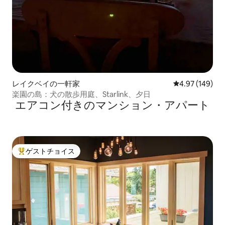
レイクベイの一軒家
レビュー149件
4.97 (149)
楽園の島：犬の散歩用庭、Starlink、夕日
エアコン付きのマンション・アパート
ゲストチョイス
大好評のゲストチョイスです。