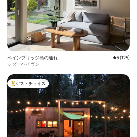
ベインブリッジ島の離れ
レビュー1
5 (125)
シダーヘイヴン
ゲストチョイス
大好評のゲストチョイスです。