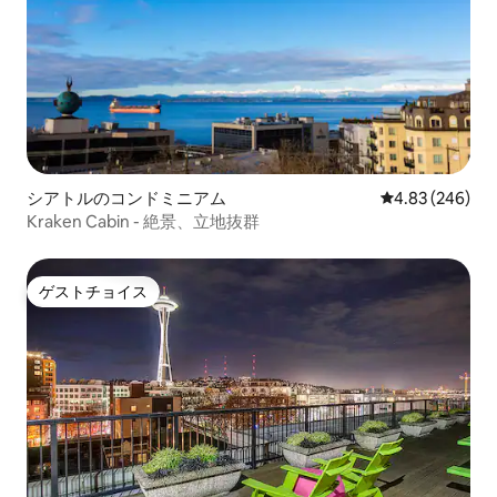
シアトルのコンドミニアム
レビュー246件
4.83 (246)
Kraken Cabin - 絶景、立地抜群
ゲストチョイス
ゲストチョイス