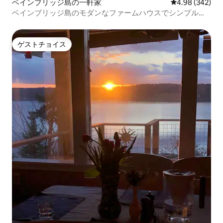
ベインブリッジ島の一軒家
レビュー342件
4.98 (342)
ベインブリッジ島のモダンなファームハウスでシンプルな
暮らしを楽しもう
ゲストチョイス
ゲストチョイス