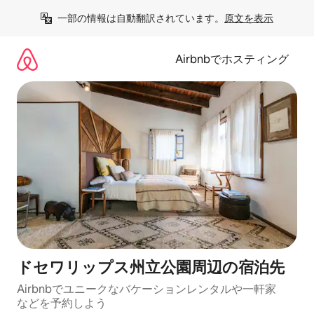
コ
一部の情報は自動翻訳されています。
原文を表示
ン
テ
ン
Airbnbでホスティング
ツ
に
ス
キ
ッ
プ
ドセワリップス州立公園⁠周⁠辺⁠の宿⁠泊⁠先
Airbnbでユニークなバ⁠ケ⁠ー⁠シ⁠ョ⁠ンレ⁠ン⁠タ⁠ルや一⁠軒⁠家
な⁠ど⁠を予⁠約⁠し⁠よ⁠う