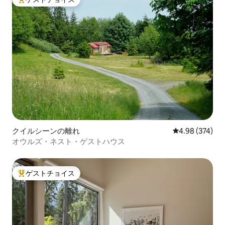
大好評のゲストチョイスです。
クイルシーンの離れ
レビュー374件
4.98 (374)
オウルズ・ネスト・ゲストハウス
ゲストチョイス
大好評のゲストチョイスです。