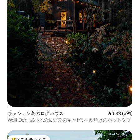
ヴァション島のログハウス
レビュー391件
4.99 (391)
Wolf Den |居心地の良い森のキャビン+薪焼きのホットタブ
ゲストチョイス