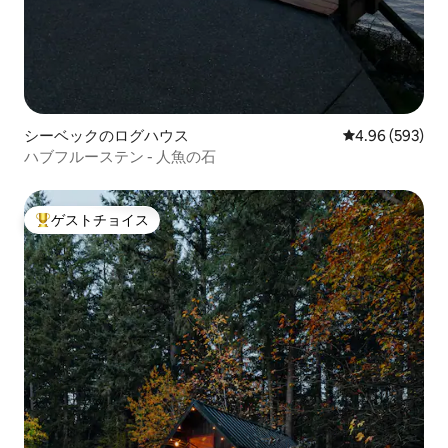
シーベックのログハウス
レビュー593件
4.96 (593)
ハブフルーステン - 人魚の石
ゲストチョイス
大好評のゲストチョイスです。