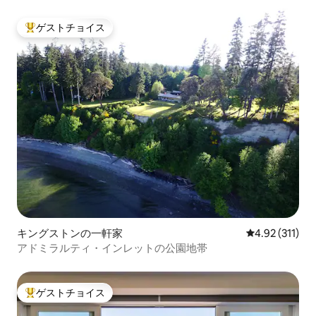
ゲストチョイス
大好評のゲストチョイスです。
キングストンの一軒家
レビュー311
4.92 (311)
アドミラルティ・インレットの公園地帯
ゲストチョイス
大好評のゲストチョイスです。