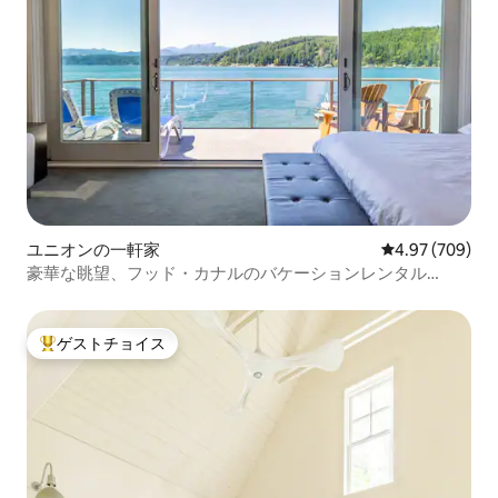
ユニオンの一軒家
レビュー709件
4.97 (709)
豪華な眺望、フッド・カナルのバケーションレンタル
（#1）
ゲストチョイス
大好評のゲストチョイスです。