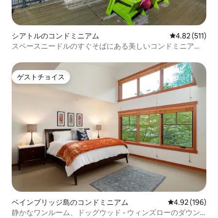
シアトルのコンドミニアム
レビュー511
4.82 (511)
スペースニードルのすぐそばにある美しいコンドミニア
ム！
ゲストチョイス
ゲストチョイス
ベインブリッジ島のコンドミニアム
レビュー196件
4.92 (196)
静かなワンルーム、ドッグウッド - ウィンズローのダウン