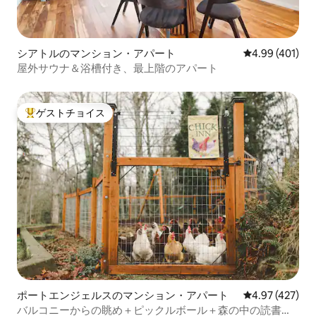
シアトルのマンション・アパート
レビュー401件
4.99 (401)
屋外サウナ＆浴槽付き、最上階のアパート
ゲストチョイス
大好評のゲストチョイスです。
ポートエンジェルスのマンション・アパート
レビュー427件
4.97 (427)
バルコニーからの眺め＋ピックルボール＋森の中の読書コ