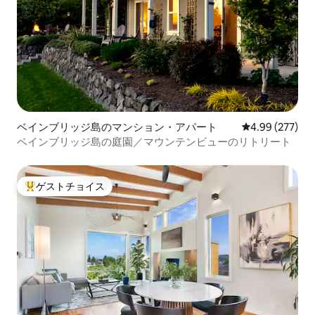
ベインブリッジ島のマンション・アパート
レビュー277件
4.99 (277)
ベインブリッジ島の庭園／マウンテンビューのリトリート
ゲストチョイス
大好評のゲストチョイスです。