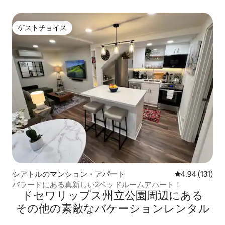
ーナー
ゲストチョイス
ゲストチョイス
シアトルのマンション・アパート
レビュー131件
4.94 (131)
バラードにある真新しい2ベッドルームアパート！
ドセワリップス州立公園⁠周⁠辺⁠に⁠あ⁠る
そ⁠の⁠他⁠の素⁠敵⁠なバ⁠ケ⁠ー⁠シ⁠ョ⁠ン⁠レ⁠ン⁠タ⁠ル