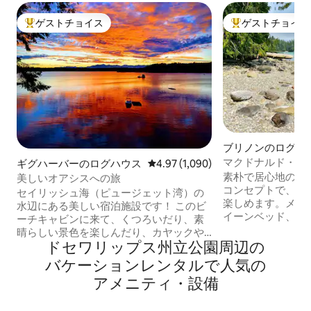
ゲストチョイス
ゲストチョイス
大好評のゲストチョイスです。
大好評のゲストチ
ブリノンのログハ
マクドナルド・コ
ギグハーバーのログハウス
レビュー1,090件、5つ星中4.97
4.97 (1,090)
素朴で居心地の良
美しいオアシスへの旅
コンセプトで、水
セイリッシュ海（ピュージェット湾）の
楽しめます。メイ
水辺にある美しい宿泊施設です！ このビ
イーンベッド、オ
ーチキャビンに来て、くつろいだり、素
ーンベッドがあり
晴らしい景色を楽しんだり、カヤックや
一階の寝室の向か
ドセワリップス州立公園⁠周⁠辺⁠の
水泳をしたり、ビーチ沿いを散歩したり
ります。2つのデ
して、悩み事を忘れてください。 ケー
バ⁠ケ⁠ー⁠シ⁠ョ⁠ン⁠レ⁠ン⁠タ⁠ル⁠で人⁠気⁠の
屋外リビング。フ
ス・インレットの人里離れたロッキーベ
ア⁠メ⁠ニ⁠テ⁠ィ⁠・⁠設⁠備
ターフロントに面
イにあります。 この素敵なキャビンに
ってビーチとボー
は、楽しみとアメニティが満載です！ そ
きます。ボートハ