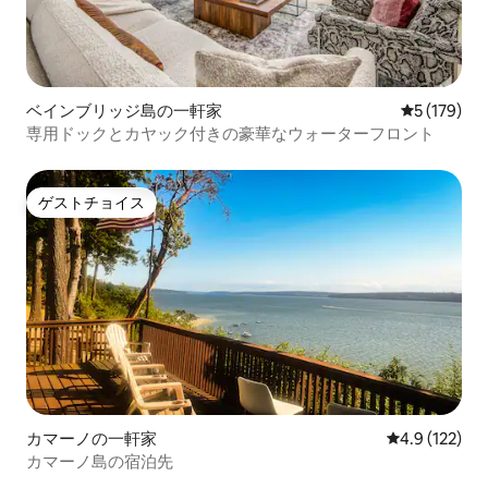
ベインブリッジ島の一軒家
レビュー17
5 (179)
専用ドックとカヤック付きの豪華なウォーターフロント
ゲストチョイス
ゲストチョイス
カマーノの一軒家
レビュー122
4.9 (122)
カマーノ島の宿泊先