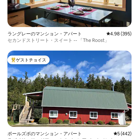
ラングレーのマンション・アパート
レビュー395件
4.98 (395)
セカンドストリート・スイート -- 「The Roost」
ゲストチョイス
大好評のゲストチョイスです。
ポールズボのマンション・アパート
レビュー44
5 (442)