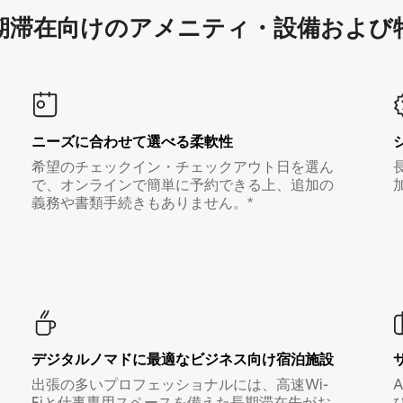
滞在向け⁠のア⁠メ⁠ニ⁠テ⁠ィ⁠・設⁠備⁠および
ニーズに合わせて選べる柔軟性
希望のチェックイン・チェックアウト日を選ん
で、オンラインで簡単に予約できる上、追加の
義務や書類手続きもありません。*
デジタルノマド⁠に最⁠適⁠なビ⁠ジ⁠ネ⁠ス⁠向⁠け宿⁠泊⁠施⁠設
出張の多いプロフェッショナルには、高速Wi-
Fiと仕事専用スペースを備えた長期滞在先がお