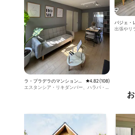
バジェ・
ン・アパ
出張やリ
トメント
ラ・プラデラのマンション・
レビュー108件、5つ星
4.82 (108)
アパート
エスタンシア・リキダンバー、ハラパ・
お
スル