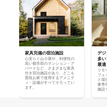
家具完備の宿⁠泊⁠施⁠設
デジ
多⁠いプ
心安らぐ山小屋や、利便性の
高い都市部のマンション・ア
最⁠適
パートなど、さまざまな家具
リモ
付き宿泊施設があり、どこも
フェ
普段お家で使用するアメニテ
ド環
ィ・設備がすべてそろってい
事専
ます。
施設