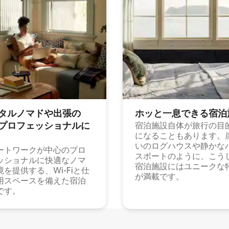
タルノマドや出⁠張⁠の
ホッと一⁠息⁠で⁠き⁠る宿⁠泊
⁠ロ⁠フ⁠ェ⁠ッ⁠シ⁠ョ⁠ナ⁠ル⁠に
宿泊施設自体が旅行の目
になることもあります。
いのログハウスや静かな
ートワークが中心のプロ
スボートのように、こう
ッショナルに快適なノマ
宿泊施設にはユニークな
境を提供する、Wi-Fiと仕
が満載です。
用スペースを備えた宿泊
です。