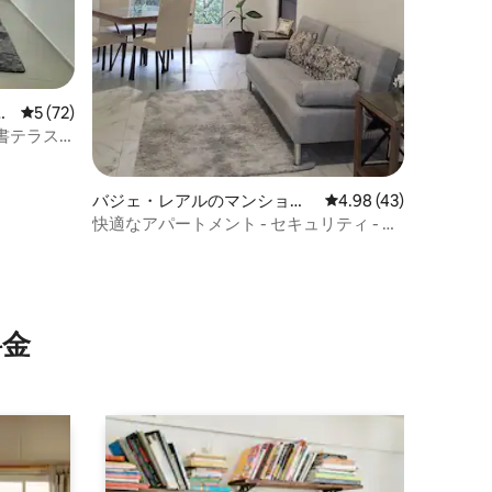
ニ
レビュー72件、5つ星中5つ星の平均評価
5 (72)
書テラス
バジェ・レアルのマンショ
レビュー43件、5つ星
4.98 (43)
ン・アパート
快適なアパートメント - セキュリティ - エ
アコン - 駐車場
⁠金