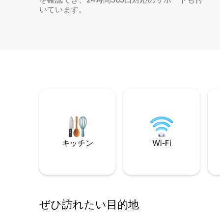
いています。
キッチン
Wi-Fi
ぜひ訪⁠れ⁠た⁠い目⁠的⁠地