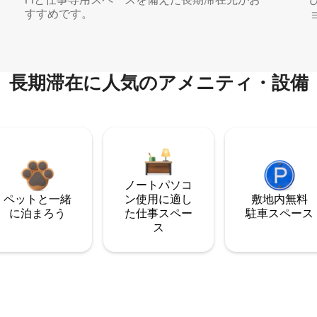
すすめです。
長期滞在に人気のアメニティ・設備
ノートパソコ
ペットと一緒
ン使用に適し
敷地内無料
に泊まろう
た仕事スペー
駐⁠車ス⁠ペ⁠ー⁠ス
ス