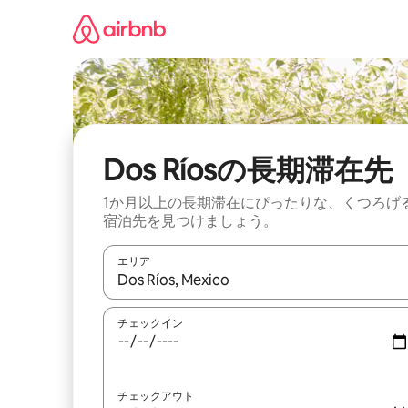
コ
ン
テ
ン
ツ
に
ス
キ
ッ
Dos Ríosの長期滞在先
プ
1か月以上の長期滞在にぴったりな、くつろげ
宿泊先を見つけましょう。
エリア
検索結果が表示されたら、上下の矢印キーを使っ
チェックイン
チェックアウト