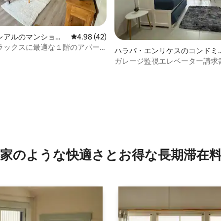
レアルのマンショ
レビュー42件、5つ星中4.98つ星の平均評価
4.98 (42)
ート
ラックスに最適な１階のアパー
ハラパ・エンリケスのコンドミ
アム
ガレージ監視エレベーター請求
ジムC
中4.82つ星の平均評価
家のような快⁠適⁠さ⁠とお⁠得⁠な長⁠期⁠滞⁠在料