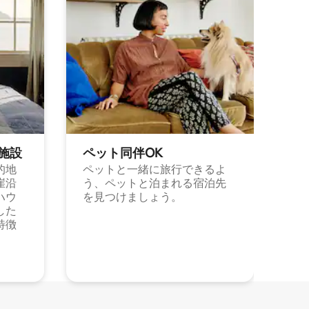
施⁠設
ペット同⁠伴OK
的地
ペットと一緒に旅行できるよ
崖沿
う、ペットと泊まれる宿泊先
ハウ
を見つけましょう。
した
特徴