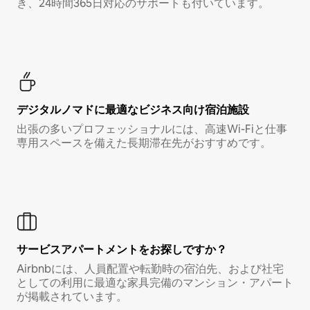
き、24時間365日対応のサポートも付いています。
デジタルノマド⁠に最⁠適⁠なビ⁠ジ⁠ネ⁠ス⁠向⁠け宿⁠泊⁠施⁠設
出張の多いプロフェッショナルには、高速Wi-Fiと仕事
専用スペースを備えた長期滞在先がおすすめです。
サービスアパートメントをお探しですか？
Airbnbには、人員配置や転勤時の宿泊先、および社宅
としての利用に最適な家具完備のマンション・アパート
が掲載されています。