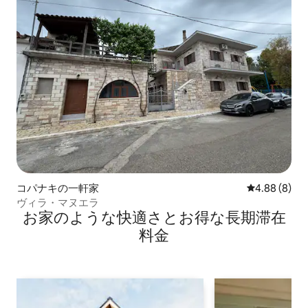
コパナキの一軒家
レビュー8件
4.88 (8)
ヴィラ・マヌエラ
お家のような快⁠適⁠さ⁠とお⁠得⁠な長⁠期⁠滞⁠在
料⁠金