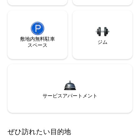
敷地内無料駐⁠車
ジム
ス⁠ペ⁠ー⁠ス
サービスアパートメント
ぜひ訪⁠れ⁠た⁠い目⁠的⁠地