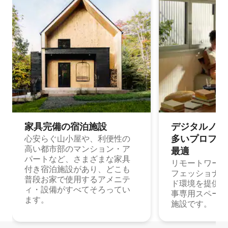
家具完備の宿⁠泊⁠施⁠設
デジタルノマド
多⁠いプ⁠ロ⁠フ⁠ェ⁠
心安らぐ山小屋や、利便性の
高い都市部のマンション・ア
最⁠適
パートなど、さまざまな家具
リモートワーク
付き宿泊施設があり、どこも
フェッショナル
普段お家で使用するアメニテ
ド環境を提供する
ィ・設備がすべてそろってい
事専用スペース
ます。
施設です。