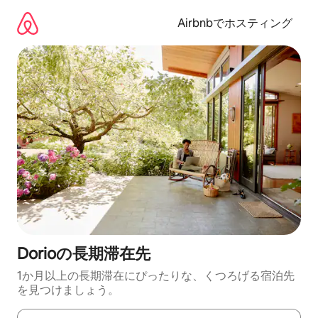
コ
ン
Airbnbでホスティング
テ
ン
ツ
に
ス
キ
ッ
プ
Dorioの長期滞在先
1か月以上の長期滞在にぴったりな、くつろげる宿泊先
を見つけましょう。