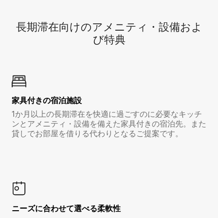
長期滞在向け⁠のア⁠メ⁠ニ⁠テ⁠ィ⁠・設⁠備⁠およ
び特⁠典
家具付き⁠の宿⁠泊⁠施⁠設
1か月以上の長期滞在を快適に過ごすのに必要なキッチ
ンとアメニティ・設備を備えた家具付きの宿泊先。また
貸しでお部屋を借りる代わりとなるご提案です。
ニーズに合わせて選べる柔軟性