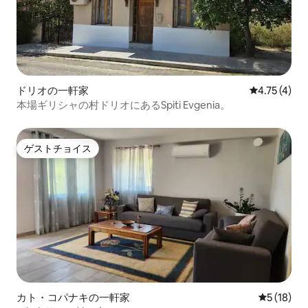
ドリオの一軒家
レビュー4件
4.75 (4)
本場ギリシャの村ドリオにあるSpiti Evgenia。
ゲストチョイス
ゲストチョイス
カト・コパナキの一軒家
レビュー1
5 (18)