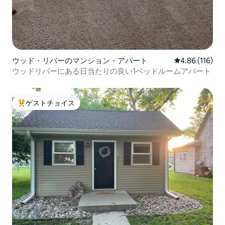
ウッド・リバーのマンション・アパート
レビュー116件
4.86 (116)
ウッドリバーにある日当たりの良い1ベッドルームアパート
ゲストチョイス
大好評のゲストチョイスです。