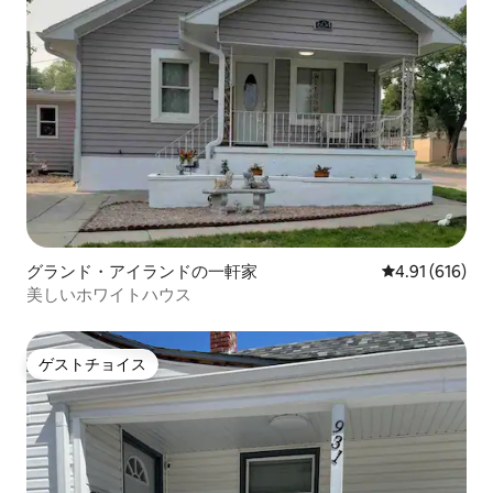
グランド・アイランドの一軒家
レビュー616件
4.91 (616)
美しいホワイトハウス
ゲストチョイス
ゲストチョイス