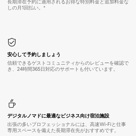
長期滞在予約に適用されるお得な特別料金と追加料金な
しの月1回払い。*
安心して予約しましょう
信頼できるゲストコミュニティからのレビューを確認で
き、24時間365日対応のサポートも付いています。
デジタルノマド⁠に最⁠適⁠なビ⁠ジ⁠ネ⁠ス⁠向⁠け宿⁠泊⁠施⁠設
出張の多いプロフェッショナルには、高速Wi-Fiと仕事
専用スペースを備えた長期滞在先がおすすめです。