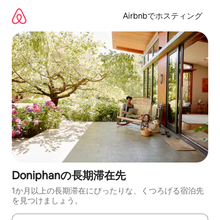
コ
ン
Airbnbでホスティング
テ
ン
ツ
に
ス
キ
ッ
プ
Doniphanの長期滞在先
1か月以上の長期滞在にぴったりな、くつろげる宿泊先
を見つけましょう。