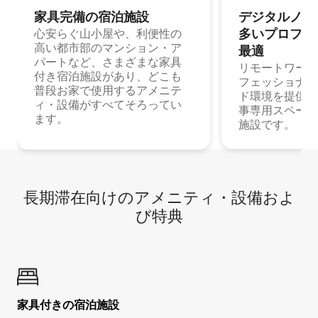
家具完備の宿⁠泊⁠施⁠設
デジタルノマド
多⁠いプ⁠ロ⁠フ⁠ェ⁠
心安らぐ山小屋や、利便性の
高い都市部のマンション・ア
最⁠適
パートなど、さまざまな家具
リモートワーク
付き宿泊施設があり、どこも
フェッショナル
普段お家で使用するアメニテ
ド環境を提供する
ィ・設備がすべてそろってい
事専用スペース
ます。
施設です。
長期滞在向け⁠のア⁠メ⁠ニ⁠テ⁠ィ⁠・設⁠備⁠およ
び特⁠典
家具付き⁠の宿⁠泊⁠施⁠設