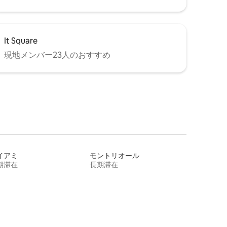
It Square
現地メンバー23人のおすすめ
イアミ
モントリオール
期滞在
長期滞在