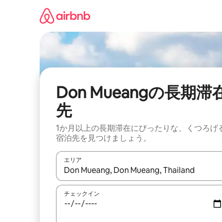
コ
ン
テ
ン
ツ
に
ス
キ
ッ
Don Mueangの長期滞
プ
先
1か月以上の長期滞在にぴったりな、くつろげ
宿泊先を見つけましょう。
エリア
検索結果が表示されたら、上下の矢印キーを使っ
チェックイン