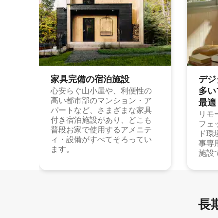
家具完備の宿⁠泊⁠施⁠設
デジ
多⁠いプ
心安らぐ山小屋や、利便性の
高い都市部のマンション・ア
最⁠適
パートなど、さまざまな家具
リモ
付き宿泊施設があり、どこも
フェ
普段お家で使用するアメニテ
ド環
ィ・設備がすべてそろってい
事専
ます。
施設
長期