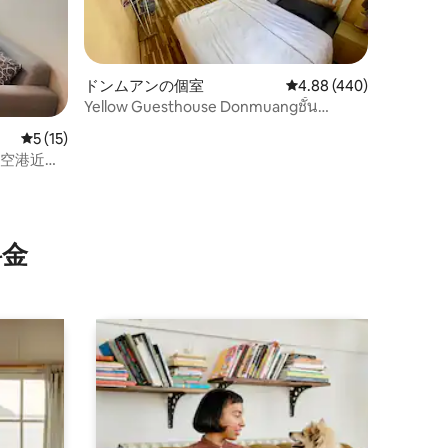
ドンムアンの個室
レビュー440件、5つ星
4.88 (440)
Yellow Guesthouse Donmuangชั้น
Airportเมตร/700/2
レビュー15件、5つ星中5つ星の平均評価
5 (15)
曼空港近
⁠金