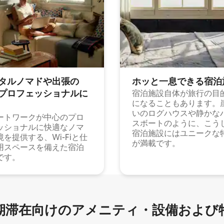
タルノマドや出⁠張⁠の
ホッと一⁠息⁠で⁠き⁠る宿⁠泊
⁠ロ⁠フ⁠ェ⁠ッ⁠シ⁠ョ⁠ナ⁠ル⁠に
宿泊施設自体が旅行の目
になることもあります。
いのログハウスや静かな
ートワークが中心のプロ
スボートのように、こう
ッショナルに快適なノマ
宿泊施設にはユニークな
境を提供する、Wi-Fiと仕
が満載です。
用スペースを備えた宿泊
です。
滞在向け⁠のア⁠メ⁠ニ⁠テ⁠ィ⁠・設⁠備⁠および