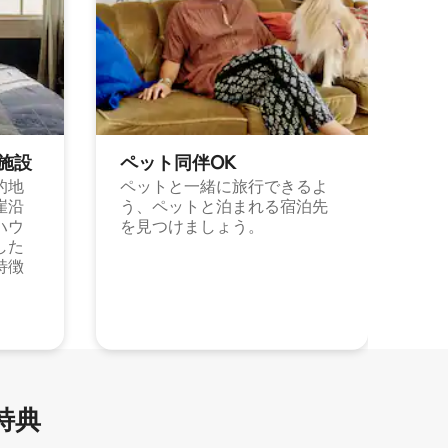
施⁠設
ペット同⁠伴OK
的地
ペットと一緒に旅行できるよ
崖沿
う、ペットと泊まれる宿泊先
ハウ
を見つけましょう。
した
特徴
特⁠典