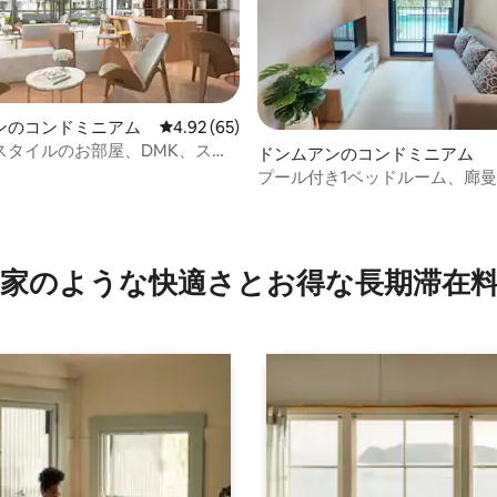
ンのコンドミニアム
レビュー65件、5つ星中4.92つ星の平均評価
4.92 (65)
スタイルのお部屋、DMK、スカ
ドンムアンのコンドミニアム
ンに近い
プール付き1ベッドルーム、廊
く、BTSへのシャトル
4.94つ星の平均評価
家のような快⁠適⁠さ⁠とお⁠得⁠な長⁠期⁠滞⁠在料