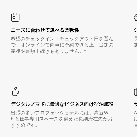
ニーズに合わせて選べる柔軟性
希望のチェックイン・チェックアウト日を選ん
で、オンラインで簡単に予約できる上、追加の
義務や書類手続きもありません。*
デジタルノマド⁠に最⁠適⁠なビ⁠ジ⁠ネ⁠ス⁠向⁠け宿⁠泊⁠施⁠設
出張の多いプロフェッショナルには、高速Wi-
Fiと仕事専用スペースを備えた長期滞在先がお
すすめです。