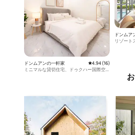
ドンムア
リゾート
イトレイ
ドンムアンの一軒家
レビュー16件、5つ星中
4.94 (16)
ミニマルな貸切住宅、ドゥクハー国際空
お
港まで10分｜セルフチェックイン