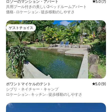
ロゾーのマンション・アパート
レビュー7
5.0 (7)
共用プール付きの美しい2ベッドルームアパート
価格
·
ロケーション
·
徒歩移動のしやすさ
ゲストチョイス
ゲストチョイス
ポワントマイケルのテント
レビュー9
5.0 (9)
シブリ・ネイチャー・キャンプ
ロケーション
·
キッチン
·
徒歩移動のしやすさ