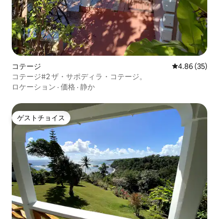
コテージ
レビュー35件
4.86 (35)
コテージ#2 ザ・サポディラ・コテージ。
ロケーション
·
価格
·
静か
ゲストチョイス
ゲストチョイス