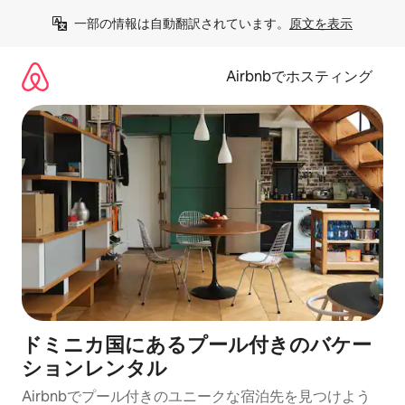
コ
一部の情報は自動翻訳されています。
原文を表示
ン
テ
ン
Airbnbでホスティング
ツ
に
ス
キ
ッ
プ
ドミニカ国にあるプール付きのバケー
ションレンタル
Airbnbでプール付きのユニークな宿泊先を見つけよう