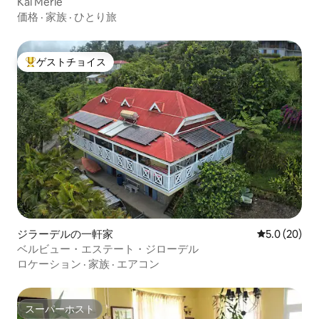
Kai Merle
価格
·
家族
·
ひとり旅
ゲストチョイス
大好評のゲストチョイスです。
ジラーデルの一軒家
レビュー20
5.0 (20)
ベルビュー・エステート・ジローデル
ロケーション
·
家族
·
エアコン
スーパーホスト
スーパーホスト