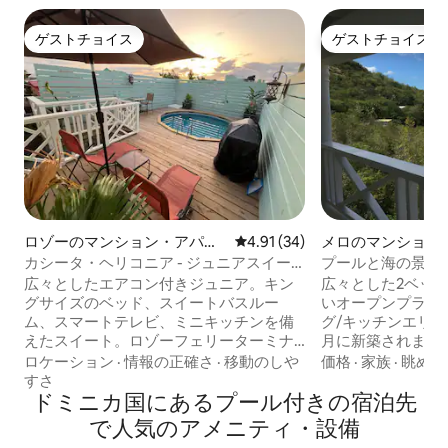
ゲストチョイス
ゲストチョイス
ゲストチョイス
ゲストチョイス
ロゾーのマンション・アパー
レビュー34件、5つ星中4.91
4.91 (34)
メロのマンション
ト
カシータ・ヘリコニア - ジュニアスイー
プールと海の景色
ト＃1
パート
広々としたエアコン付きジュニア。キン
広々とした2ベッ
グサイズのベッド、スイートバスルー
いオープンプラン
ム、スマートテレビ、ミニキッチンを備
グ/キッチンエリアが
えたスイート。ロゾーフェリーターミナ
月に新築されました。 カリブ
ルから徒歩7分。ダイニング、バー、ショ
と、島で最高とさ
ロケーション
·
情報の正確さ
·
移動のしや
価格
·
家族
·
眺め
ップ、子供用の素晴らしい遊び場がある
です。 こちらは2つのアパートのうち大き
すさ
ペブルズパークからすぐ近くです。プー
ドミニカ国にあるプール付きの宿泊先
い方です。 個別
ルデッキ、バーベキューグリル、フォー
ームマンションも
で人気のアメニティ・設備
トヤングのパリセードレストラン、フォ
Hillside House &