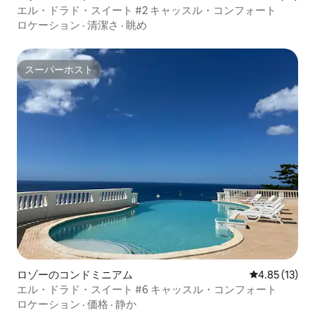
エル・ドラド・スイート #2 キャッスル・コンフォート
ロケーション
·
清潔さ
·
眺め
スーパーホスト
スーパーホスト
ロゾーのコンドミニアム
レビュー13件
4.85 (13)
エル・ドラド・スイート #6 キャッスル・コンフォート
ロケーション
·
価格
·
静か