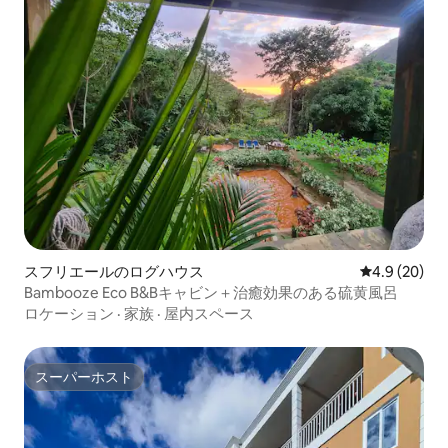
スフリエールのログハウス
レビュー20
4.9 (20)
Bambooze Eco B&Bキャビン＋治癒効果のある硫黄風呂
ロケーション
·
家族
·
屋内スペース
スーパーホスト
スーパーホスト