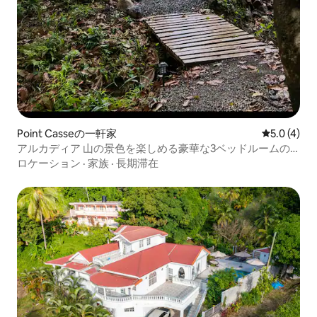
Point Casseの一軒家
レビュー4
5.0 (4)
アルカディア 山の景色を楽しめる豪華な3ベッドルームの
エコヴィラ。
ロケーション
·
家族
·
長期滞在