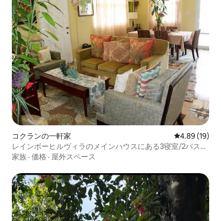
コクランの一軒家
レビュー19件
4.89 (19)
レインボーヒルヴィラのメインハウスにある3寝室/2バスル
ーム
家族
·
価格
·
屋外スペース