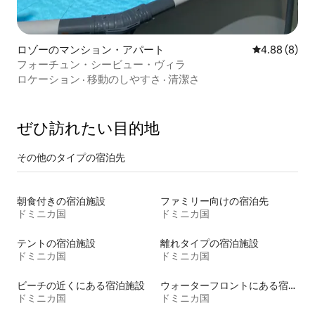
ロゾーのマンション・アパート
レビュー8件
4.88 (8)
フォーチュン・シービュー・ヴィラ
ロケーション
·
移動のしやすさ
·
清潔さ
ぜひ訪⁠れ⁠た⁠い目⁠的⁠地
その他のタ⁠イ⁠プ⁠の宿⁠泊⁠先
朝食付きの宿泊施設
ファミリー向けの宿泊先
ドミニカ国
ドミニカ国
テントの宿泊施設
離れタイプの宿泊施設
ドミニカ国
ドミニカ国
ビーチの近くにある宿泊施設
ウォーターフロントにある宿泊施設
ドミニカ国
ドミニカ国