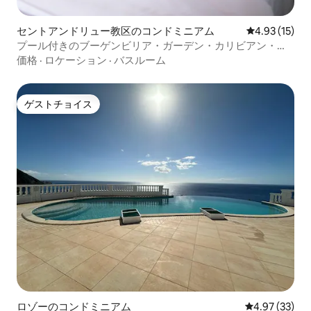
セントアンドリュー教区のコンドミニアム
レビュー15件
4.93 (15)
プール付きのブーゲンビリア・ガーデン・カリビアン・ス
イート
価格
·
ロケーション
·
バスルーム
ゲストチョイス
ゲストチョイス
ロゾーのコンドミニアム
レビュー33件
4.97 (33)