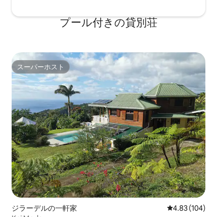
プール付きの貸別荘
スーパーホスト
スーパーホスト
ジラーデルの一軒家
レビュー104件
4.83 (104)