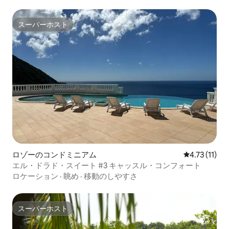
スーパーホスト
スーパーホスト
ロゾーのコンドミニアム
レビュー11件
4.73 (11)
エル・ドラド・スイート #3 キャッスル・コンフォート
ロケーション
·
眺め
·
移動のしやすさ
スーパーホスト
スーパーホスト