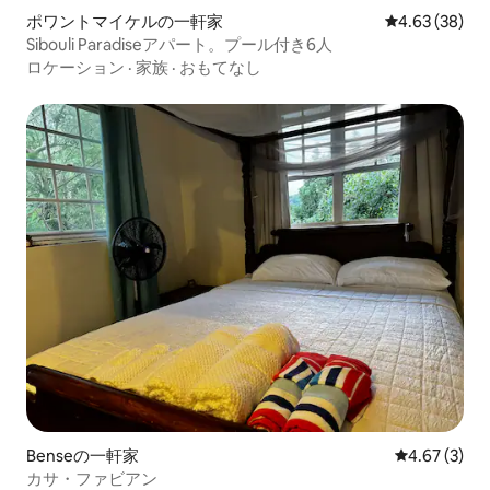
ポワントマイケルの一軒家
レビュー38件
4.63 (38)
Sibouli Paradiseアパート。プール付き6人
ロケーション
·
家族
·
おもてなし
Benseの一軒家
レビュー3件
4.67 (3)
カサ・ファビアン