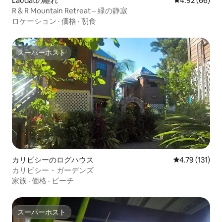
Laudatの離れ
レビュー66件
4.92 (66)
R & R Mountain Retreat – 緑の静寂
ロケーション
·
価格
·
朝食
スーパーホスト
スーパーホスト
カリビシーのログハウス
レビュー131
4.79 (131)
カリビシー・ガーデンズ
家族
·
価格
·
ビーチ
スーパーホスト
スーパーホスト