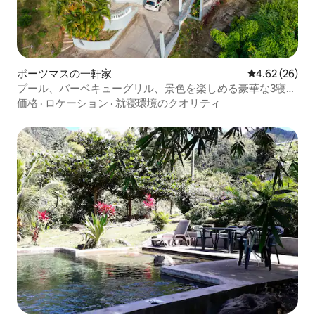
ポーツマスの一軒家
レビュー26件
4.62 (26)
プール、バーベキューグリル、景色を楽しめる豪華な3寝室
アパート
価格
·
ロケーション
·
就寝環境のクオリティ