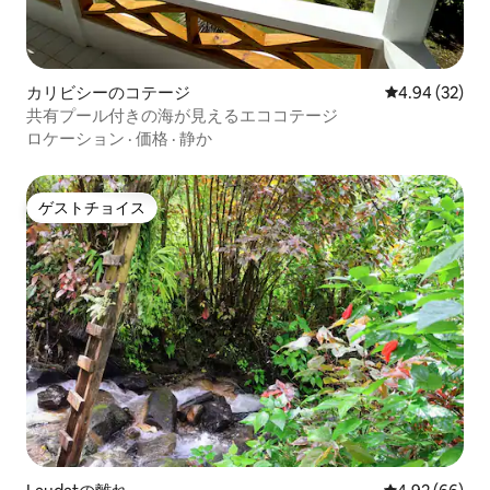
カリビシーのコテージ
レビュー32件
4.94 (32)
共有プール付きの海が見えるエココテージ
ロケーション
·
価格
·
静か
ゲストチョイス
ゲストチョイス