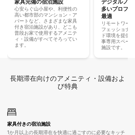
家具完備の宿⁠泊⁠施⁠設
デジタルノマド
多⁠いプ⁠ロ⁠フ⁠ェ⁠
心安らぐ山小屋や、利便性の
高い都市部のマンション・ア
最⁠適
パートなど、さまざまな家具
リモートワーク
付き宿泊施設があり、どこも
フェッショナル
普段お家で使用するアメニテ
ド環境を提供する
ィ・設備がすべてそろってい
事専用スペース
ます。
施設です。
長期滞在向け⁠のア⁠メ⁠ニ⁠テ⁠ィ⁠・設⁠備⁠およ
び特⁠典
家具付き⁠の宿⁠泊⁠施⁠設
1か月以上の長期滞在を快適に過ごすのに必要なキッチ