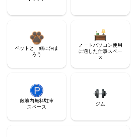
ノートパソコン使用
ペットと一緒に泊ま
に適した仕事スペー
ろう
ス
敷地内無料駐⁠車
ジム
ス⁠ペ⁠ー⁠ス