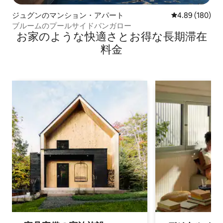
ジュグンのマンション・アパート
レビュー180件
4.89 (180)
ブルームのプールサイドバンガロー
お家のような快⁠適⁠さ⁠とお⁠得⁠な長⁠期⁠滞⁠在
料⁠金