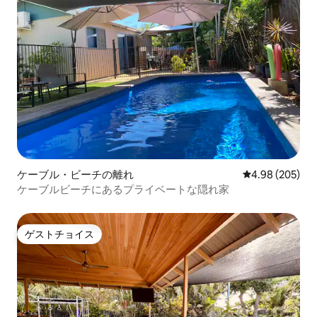
ケーブル・ビーチの離れ
レビュー205件
4.98 (205)
ケーブルビーチにあるプライベートな隠れ家
ゲストチョイス
ゲストチョイス