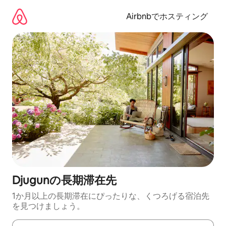
コ
ン
Airbnbでホスティング
テ
ン
ツ
に
ス
キ
ッ
プ
Djugunの長期滞在先
1か月以上の長期滞在にぴったりな、くつろげる宿泊先
を見つけましょう。