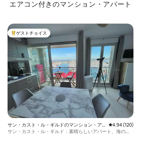
エアコン付きのマンション・アパート
星、ディナール近く、ランス川沿い
ゲストチョイス
大好評のゲストチョイスです。
サン・カスト・ル・ギルドのマンション・ア
レビュー120件
4.94 (120)
パート
サン・カスト・ル・ギルド：素晴らしいアパート、海の眺
め