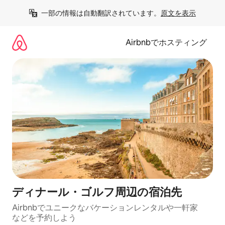
コ
一部の情報は自動翻訳されています。
原文を表示
ン
テ
ン
Airbnbでホスティング
ツ
に
ス
キ
ッ
プ
ディナール・ゴルフ⁠周⁠辺⁠の宿⁠泊⁠先
Airbnbでユニークなバ⁠ケ⁠ー⁠シ⁠ョ⁠ンレ⁠ン⁠タ⁠ルや一⁠軒⁠家
な⁠ど⁠を予⁠約⁠し⁠よ⁠う