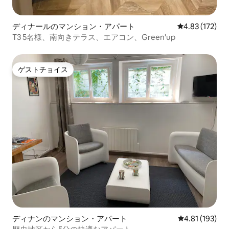
ディナールのマンション・アパート
レビュー172件
4.83 (172)
T3 5名様、南向きテラス、エアコン、Green'up
ゲストチョイス
ゲストチョイス
ディナンのマンション・アパート
レビュー193件
4.81 (193)