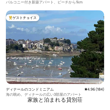
バルコニー付き新築アパート、ビーチから1km
ゲストチョイス
大好評のゲストチョイスです。
ディナールのコンドミニアム
レビュー184件
4.96 (184)
海の眺め。ディナールの広い3部屋のアパート
家族と泊まれる貸別荘