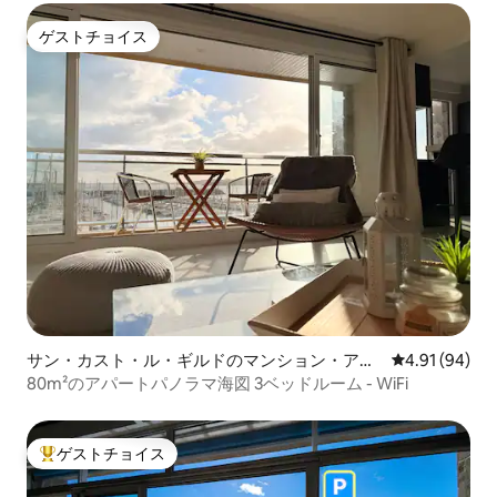
ゲストチョイス
ゲストチョイス
サン・カスト・ル・ギルドのマンション・アパ
レビュー94件
4.91 (94)
ート
80m²のアパートパノラマ海図 3ベッドルーム - WiFi
ゲストチョイス
大好評のゲストチョイスです。