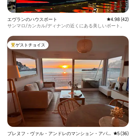
エヴランのハウスボート
レビュー42件
4.98 (42)
サンマロ/カンカル/ディナンの近くにある美しいボート。
ゲストチョイス
大好評のゲストチョイスです。
プレヌフ・ヴァル・アンドレのマンション・アパ
レビュー3
5 (36)