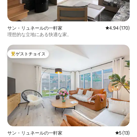
サン・リュネールの一軒家
レビュー170件
4.94 (170)
理想的な立地にある快適な家。
ゲストチョイス
大好評のゲストチョイスです。
サン・リュネールの一軒家
レビュー1
5 (13)