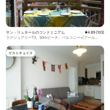
サン・リュネールのコンドミニアム
レビュー103件
4.89 (103)
ラグジュアリーT3、50mビーチ。バルコニー+(プール
15.06/15.09)
ゲストチョイス
ゲストチョイス