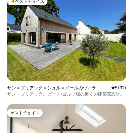
ゲストチョイス
大好評のゲストチョイスです。
サン＝ブリアック＝シュル＝メールのヴィラ
レビュー3
5 (32)
サン・ブリアック、ビーチ/ゴルフ場の近くの建築家設計の
家
ゲストチョイス
ゲストチョイス