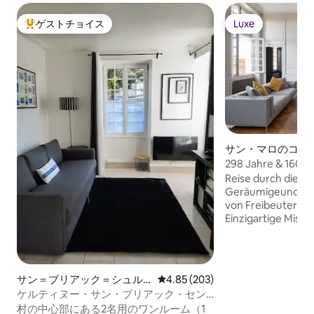
ゲストチョイス
Luxe
大好評のゲストチョイスです。
Luxe
サン・マロのコン
ム
298 Jahre & 160 
auferstanden
Reise durch die Ja
Geräumigeund au
von Freibeuter. 5 Zimmer, 160m2.
Einzigartige Misc
18 Jahrhunderte,
Design des 21 Jah
in der Mitte der Al
サン＝ブリアック＝シュル
レビュー203件、5つ星中4.85
4.85 (203)
＝メールのマンション・ア
ケルティヌー・サン・ブリアック・セン
パート
ター、ビーチタオル
村の中心部にある2名用のワンルーム（1