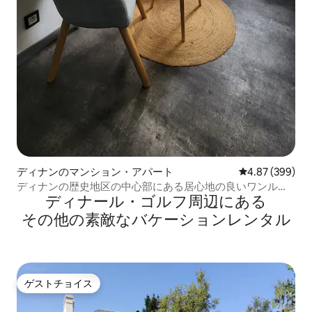
ディナンのマンション・アパート
レビュー399件
4.87 (399)
ディナンの歴史地区の中心部にある居心地の良いワンルー
ディナール・ゴルフ⁠周⁠辺⁠に⁠あ⁠る
ム
そ⁠の⁠他⁠の素⁠敵⁠なバ⁠ケ⁠ー⁠シ⁠ョ⁠ン⁠レ⁠ン⁠タ⁠ル
ゲストチョイス
ゲストチョイス