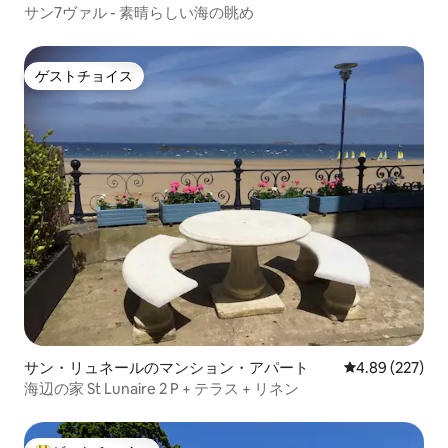
ート
サン7ヴァル - 素晴らしい海の眺め
ゲストチョイス
ゲストチョイス
サン・リュネールのマンション・アパート
レビュー227件
4.89 (227)
海辺の家 St Lunaire 2 P + テラス + リネン