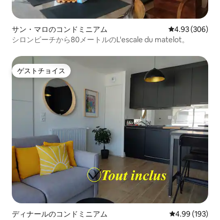
サン・マロのコンドミニアム
レビュー306件
4.93 (306)
シロンビーチから80メートルのL'escale du matelot。
ゲストチョイス
ゲストチョイス
ディナールのコンドミニアム
レビュー193件
4.99 (193)