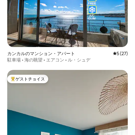
カンカルのマンション・アパート
レビュー2
5 (27)
駐車場 • 海の眺望 • エアコン • ル・シュデ
ゲストチョイス
大好評のゲストチョイスです。