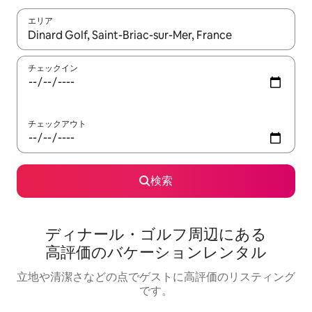
エリア
検索結果が表示されたら、上下の矢印キーを使って移動するか、
チェックイン
チェックアウト
検索
ディナール・ゴルフ⁠周⁠辺⁠に⁠あ⁠る
高⁠評⁠価⁠のバ⁠ケ⁠ー⁠シ⁠ョ⁠ン⁠レ⁠ン⁠タ⁠ル
立地や清潔さなどの点でゲストに高評価のリスティング
です。