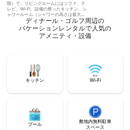
階）で、リビングルームにはソファ、テ
レビ、Wi-Fi、設備の整ったキッチン、シ
ャワールーム（シャワーの高さは最大
ディナール・ゴルフ⁠周⁠辺⁠の
1.90m、洗面台、トイレ）があります。
ご利用いただけるもの： ビーチタオル2枚
バ⁠ケ⁠ー⁠シ⁠ョ⁠ン⁠レ⁠ン⁠タ⁠ル⁠で人⁠気⁠の
ビーチ/マーケット用バスケット バックパ
ア⁠メ⁠ニ⁠テ⁠ィ⁠・⁠設⁠備
ック 屋根のない中庭（個人用自転車の場
合） お店、ビーチ、レストラン コート・
デムラードの真珠、ディナール、サン・
マロ、カンカール、ディナン、カップ・
フレエル＆フォール・ララット、エルキ
ーなどの近く。 ブルトーニュのこの美し
い場所を皆様と共有できることを大変う
れしく思います！ 7月と8月：週単位のレ
キッチン
Wi-Fi
ンタル
敷地内無料駐⁠車
プール
ス⁠ペ⁠ー⁠ス