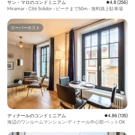
サン・マロのコンドミニアム
レビュー256
4.8 (256)
Miramar - Cité Solidor - ビーチまで50m - 無料路上駐車場
スーパーホスト
スーパーホスト
ディナールのコンドミニアム
レビュー135件
4.86 (135)
海辺のワンルームマンション‐ディナール中心部‐ペットOK