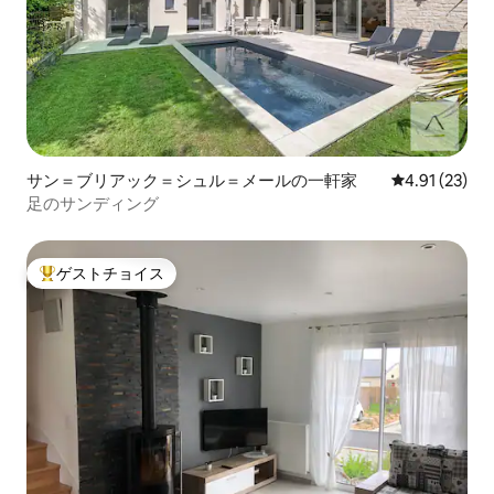
サン＝ブリアック＝シュル＝メールの一軒家
レビュー23件
4.91 (23)
足のサンディング
ゲストチョイス
大好評のゲストチョイスです。