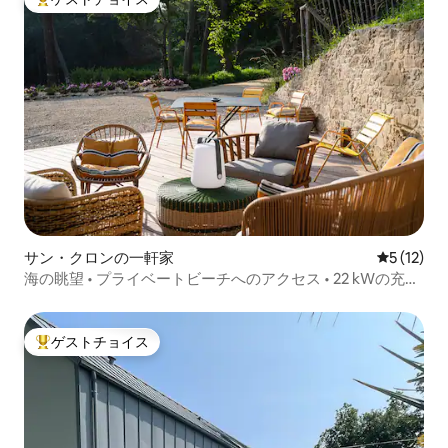
大好評のゲストチョイスです。
サン・クロンの一軒家
レビュー1
5 (12)
海の眺望 • プライベートビーチへのアクセス • 22 kWの充電
スタンド
ゲストチョイス
大好評のゲストチョイスです。