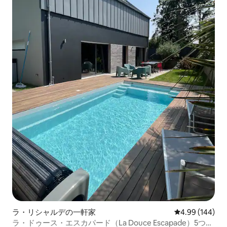
ラ・リシャルデの一軒家
レビュー144件
4.99 (144)
ラ・ドゥース・エスカパード（La Douce Escapade）5つ