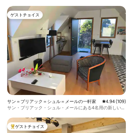
ゲストチョイス
ゲストチョイス
サン＝ブリアック＝シュル＝メールの一軒家
レビュー109件
4.94 (109)
サン・ブリアック・シュル・メールにある4名用の新しいア
パート
ゲストチョイス
大好評のゲストチョイスです。