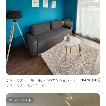
サン・カスト・ル・ギルドのマンション・ア
レビュー202件
4.96 (202)
パート
サン・カストのアパート。
スーパーホスト
スーパーホスト