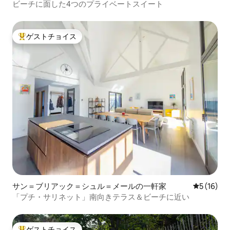
ビーチに面した4つのプライベートスイート
ゲストチョイス
大好評のゲストチョイスです。
サン＝ブリアック＝シュル＝メールの一軒家
レビュー1
5 (16)
「プチ・サリネット」南向きテラス＆ビーチに近い
ゲストチョイス