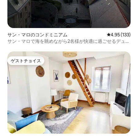
サン・マロのコンドミニアム
レビュー133件
4.95 (133)
サン・マロで海を眺めながら2名様が快適に過ごせるデュプ
レックス
ゲストチョイス
ゲストチョイス