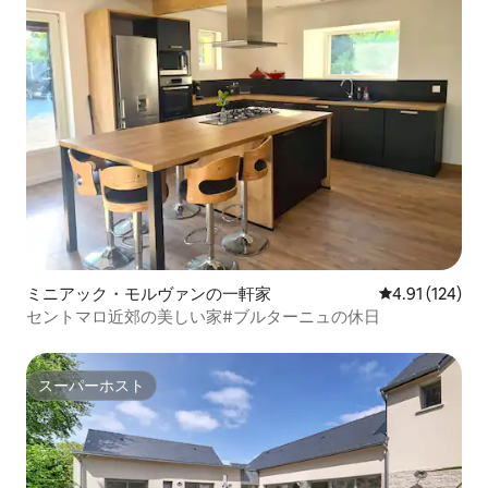
ミニアック・モルヴァンの一軒家
レビュー124件
4.91 (124)
セントマロ近郊の美しい家#ブルターニュの休日
スーパーホスト
スーパーホスト