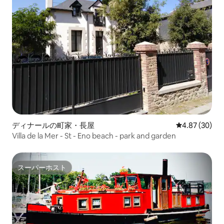
ディナールの町家・長屋
レビュー30件
4.87 (30)
Villa de la Mer - St - Eno beach - park and garden
スーパーホスト
スーパーホスト