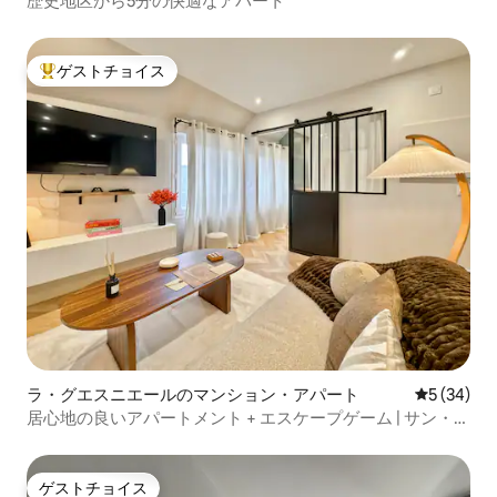
歴史地区から5分の快適なアパート
ゲストチョイス
大好評のゲストチョイスです。
ラ・グエスニエールのマンション・アパート
レビュー3
5 (34)
居心地の良いアパートメント + エスケープゲーム | サン・マ
ロまで9分
ゲストチョイス