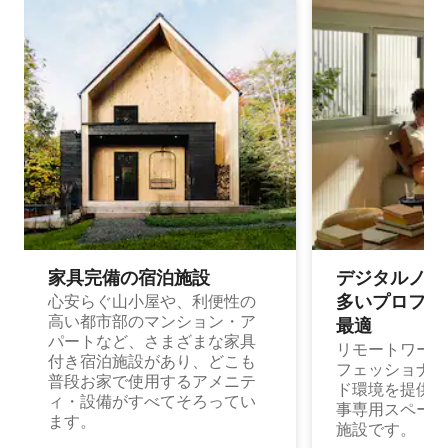
家具完備の宿⁠泊⁠施⁠設
デジタルノマド
多⁠いプ⁠ロ⁠フ⁠ェ⁠
心安らぐ山小屋や、利便性の
高い都市部のマンション・ア
最⁠適
パートなど、さまざまな家具
リモートワーク
付き宿泊施設があり、どこも
フェッショナル
普段お家で使用するアメニテ
ド環境を提供する
ィ・設備がすべてそろってい
事専用スペース
ます。
施設です。