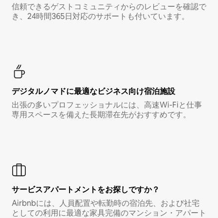
信頼できるゲストコミュニティからのレビューを確認で
き、24時間365日対応のサポートも付いています。
デジタルノマド⁠に最⁠適⁠なビ⁠ジ⁠ネ⁠ス⁠向⁠け宿⁠泊⁠施⁠設
出張の多いプロフェッショナルには、高速Wi-Fiと仕事
専用スペースを備えた長期滞在先がおすすめです。
サービスアパートメントをお探しですか？
Airbnbには、人員配置や転勤時の宿泊先、および社宅
としての利用に最適な家具完備のマンション・アパート