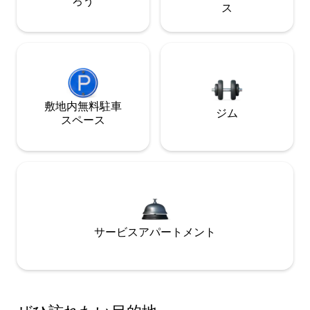
ろう
ス
敷地内無料駐⁠車
ジム
ス⁠ペ⁠ー⁠ス
サービスアパートメント