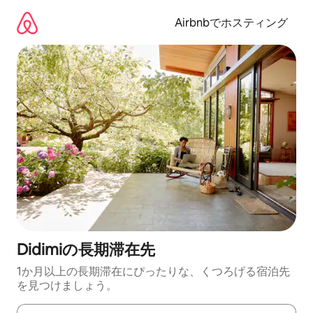
コ
ン
Airbnbでホスティング
テ
ン
ツ
に
ス
キ
ッ
プ
Didimiの長期滞在先
1か月以上の長期滞在にぴったりな、くつろげる宿泊先
を見つけましょう。