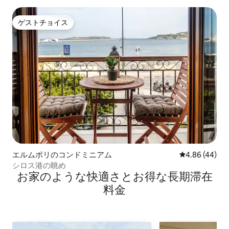
ゲストチョイス
ゲストチョイス
エルムポリのコンドミニアム
レビュー44件
4.86 (44)
シロス港の眺め
お家のような快⁠適⁠さ⁠とお⁠得⁠な長⁠期⁠滞⁠在
料⁠金