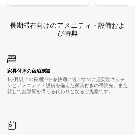
長期滞在向け⁠のア⁠メ⁠ニ⁠テ⁠ィ⁠・設⁠備⁠およ
び特⁠典
家具付き⁠の宿⁠泊⁠施⁠設
1か月以上の長期滞在を快適に過ごすのに必要なキッチ
ンとアメニティ・設備を備えた家具付きの宿泊先。また
貸しでお部屋を借りる代わりとなるご提案です。