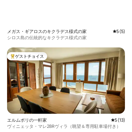
メガス・ギアロスのキクラデス様式の家
レビュー
5 (5)
シロス島の伝統的なキクラデス様式の家
ゲストチョイス
大好評のゲストチョイスです。
エルムポリの一軒家
レビュー1
5 (13)
ヴィニェッタ・マレ2BRヴィラ（眺望＆専用駐車場付き）