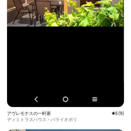
アヴレモナスの一軒家
レビュー
5 (9)
ディミトラスハウス・パライオポリ