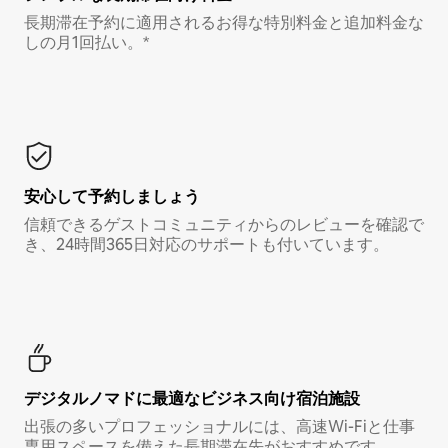
長期滞在予約に適用されるお得な特別料金と追加料金な
しの月1回払い。*
安心して予約しましょう
信頼できるゲストコミュニティからのレビューを確認で
き、24時間365日対応のサポートも付いています。
デジタルノマド⁠に最⁠適⁠なビ⁠ジ⁠ネ⁠ス⁠向⁠け宿⁠泊⁠施⁠設
出張の多いプロフェッショナルには、高速Wi-Fiと仕事
専用スペースを備えた長期滞在先がおすすめです。