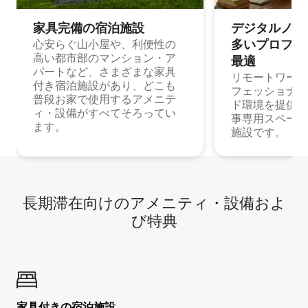
家具完備の宿⁠泊⁠施⁠設
デジタルノマド
多⁠いプ⁠ロ⁠フ⁠ェ⁠
心安らぐ山小屋や、利便性の
高い都市部のマンション・ア
最⁠適
パートなど、さまざまな家具
リモートワーク
付き宿泊施設があり、どこも
フェッショナル
普段お家で使用するアメニテ
ド環境を提供する
ィ・設備がすべてそろってい
事専用スペース
ます。
施設です。
長期滞在向け⁠のア⁠メ⁠ニ⁠テ⁠ィ⁠・設⁠備⁠およ
び特⁠典
家具付き⁠の宿⁠泊⁠施⁠設