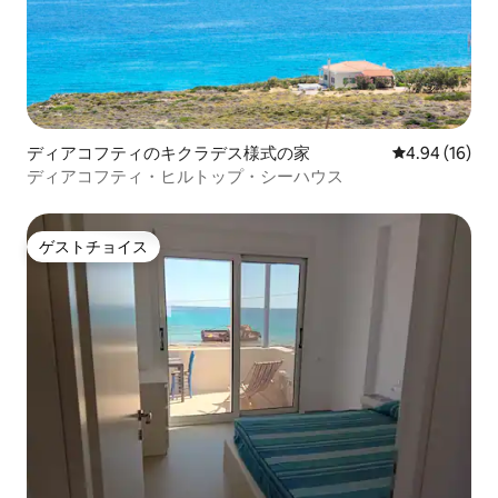
ディアコフティのキクラデス様式の家
レビュー16件
4.94 (16)
ディアコフティ・ヒルトップ・シーハウス
ゲストチョイス
ゲストチョイス