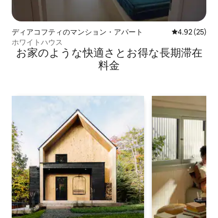
ディアコフティのマンション・アパート
レビュー25件
4.92 (25)
ホワイトハウス
お家のような快⁠適⁠さ⁠とお⁠得⁠な長⁠期⁠滞⁠在
料⁠金