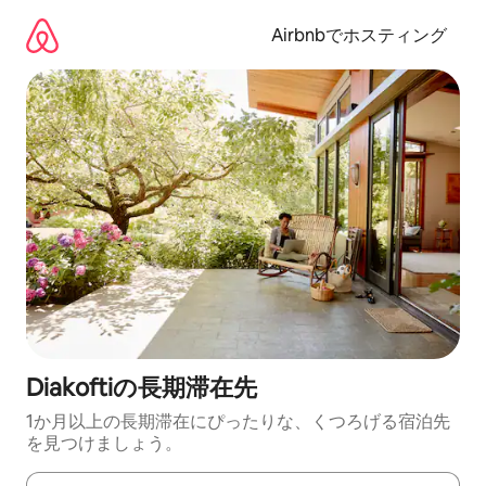
コ
ン
Airbnbでホスティング
テ
ン
ツ
に
ス
キ
ッ
プ
Diakoftiの長期滞在先
1か月以上の長期滞在にぴったりな、くつろげる宿泊先
を見つけましょう。