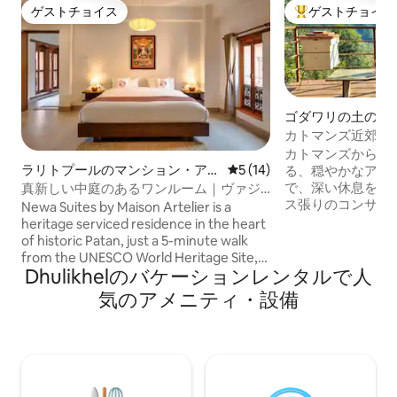
ゲストチョイス
ゲストチョイス
ゲストチョイス
大好評のゲストチ
ゴダワリの土の家
カトマンズ近郊の
ッグのサンクチュ
カトマンズから12
ラリトプールのマンション・アパ
レビュー14件、5つ星中5つ
5 (14)
る、穏やかなアー
ート
で、深い休息をお
真新しい中庭のあるワンルーム｜ヴァジ
ス張りのコンサバ
ュラ
Newa Suites by Maison Artelier is a
だり、緑豊かな食
heritage serviced residence in the heart
キでくつろいだり
of historic Patan, just a 5-minute walk
に根ざした、静寂
from the UNESCO World Heritage Site,
たっぷりの宿泊先
Dhulikhelのバケーションレンタルで人
Patan Durbar Square. Owned by one of
目を覚まし、ヒマ
Patan’s original Newa families, this
気のアメニティ・設備
らお茶を飲んだり
beautifully restored brick building with
りしましょう。ゆ
inner courtyards is inspired by the
やかな静けさ、新
grandeur of Newari palace architecture
に最適です。高速W
adopted by the Malla dynasty in 12th
ご利用いただけま
century.
ークな聖域で、心