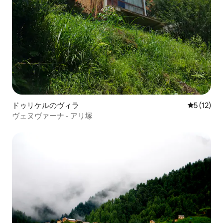
ドゥリケルのヴィラ
レビュー1
5 (12)
ヴェヌヴァーナ - アリ塚