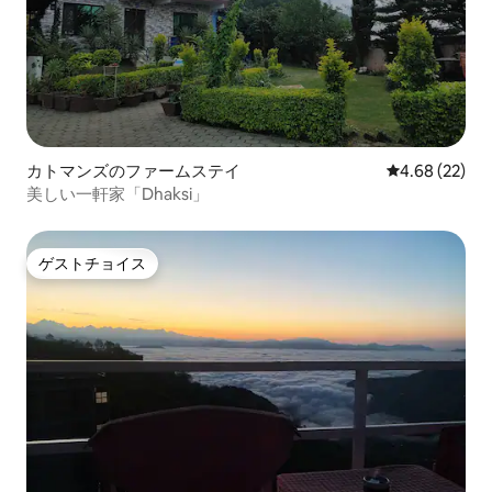
カトマンズのファームステイ
レビュー22件
4.68 (22)
美しい一軒家「Dhaksi」
ゲストチョイス
ゲストチョイス