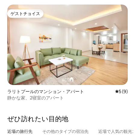
ゲストチョイス
ゲストチョイス
ラリトプールのマンション・アパート
レビュー
5 (9)
静かな家、2寝室のアパート
ぜひ訪⁠れ⁠た⁠い目⁠的⁠地
近場の旅行先
その他のタ⁠イ⁠プ⁠の宿⁠泊⁠先
近場で人気の観光