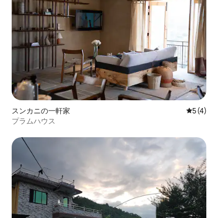
スンカニの一軒家
レビュー
5 (4)
プラムハウス