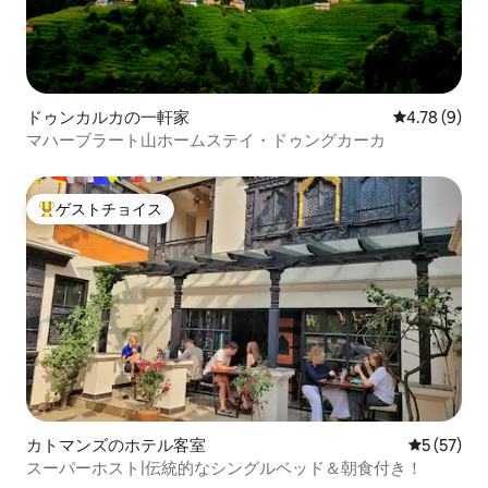
ドゥンカルカの一軒家
レビュー9件
4.78 (9)
マハーブラート山ホームステイ・ドゥングカーカ
ゲストチョイス
大好評のゲストチョイスです。
カトマンズのホテル客室
レビュー5
5 (57)
スーパーホスト|伝統的なシングルベッド＆朝食付き！