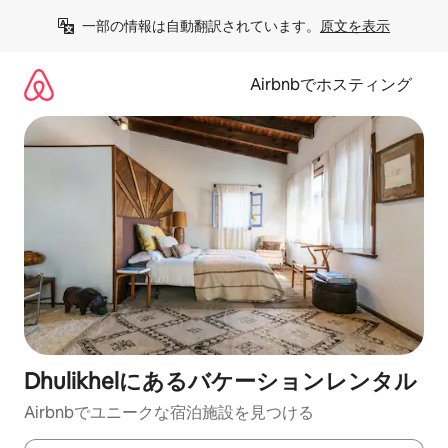
コ
一部の情報は自動翻訳されています。
原文を表示
ン
テ
ン
Airbnbでホスティング
ツ
に
ス
キ
ッ
プ
Dhulikhelにあるバケーションレンタル
Airbnbでユニークな宿泊施設を見つける