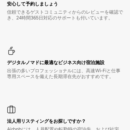
安心して予約しましょう
信頼できるゲストコミュニティからのレビューを確認で
き、24時間365日対応のサポートも付いています。
デジタルノマド⁠に最⁠適⁠なビ⁠ジ⁠ネ⁠ス⁠向⁠け宿⁠泊⁠施⁠設
出張の多いプロフェッショナルには、高速Wi-Fiと仕事
専用スペースを備えた長期滞在先がおすすめです。
法人用リスティングをお探しですか？
Airbnbには、人員配置や転勤時の宿泊先、および社宅