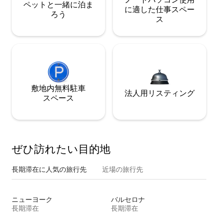
ペットと一緒に泊ま
に適した仕事スペー
ろう
ス
敷地内無料駐⁠車
法人用リスティング
ス⁠ペ⁠ー⁠ス
ぜひ訪⁠れ⁠た⁠い目⁠的⁠地
長期滞在に人気の旅行先
近場の旅行先
ニューヨーク
バルセロナ
長期滞在
長期滞在