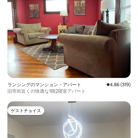
ランシングのマンション・アパート
レビュー319件
4.86 (319)
旧市街近くの快適な1階2寝室アパート
ゲストチョイス
ゲストチョイス