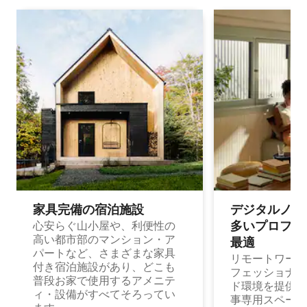
家具完備の宿⁠泊⁠施⁠設
デジタルノマド
多⁠いプ⁠ロ⁠フ⁠ェ⁠
心安らぐ山小屋や、利便性の
高い都市部のマンション・ア
最⁠適
パートなど、さまざまな家具
リモートワーク
付き宿泊施設があり、どこも
フェッショナル
普段お家で使用するアメニテ
ド環境を提供する
ィ・設備がすべてそろってい
事専用スペース