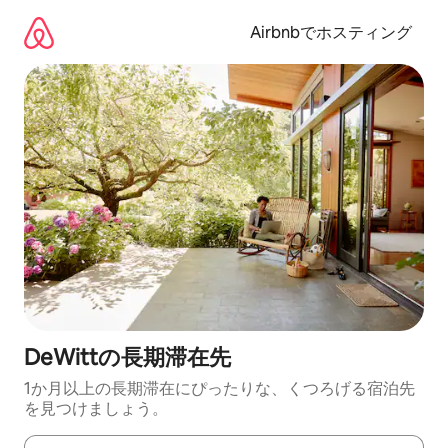
コ
ン
Airbnbでホスティング
テ
ン
ツ
に
ス
キ
ッ
プ
DeWittの長期滞在先
1か月以上の長期滞在にぴったりな、くつろげる宿泊先
を見つけましょう。