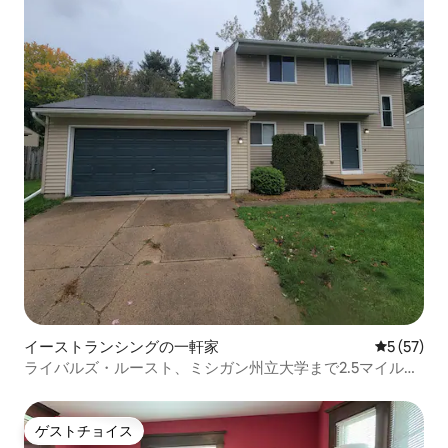
イーストランシングの一軒家
レビュー5
5 (57)
ライバルズ・ルースト、ミシガン州立大学まで2.5マイル、
3ベッドルーム、7名様用
ゲストチョイス
ゲストチョイス