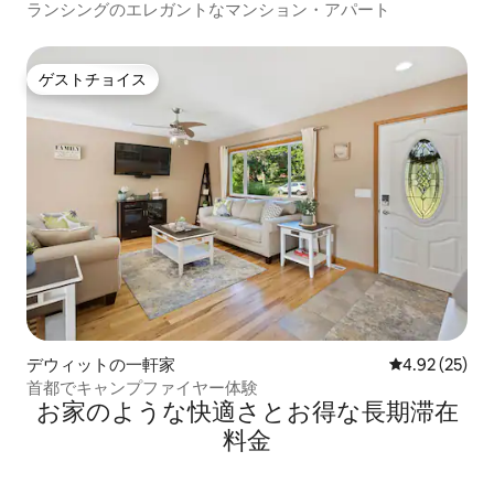
ランシングのエレガントなマンション・アパート
ゲストチョイス
ゲストチョイス
デウィットの一軒家
レビュー25件
4.92 (25)
首都でキャンプファイヤー体験
お家のような快⁠適⁠さ⁠とお⁠得⁠な長⁠期⁠滞⁠在
料⁠金