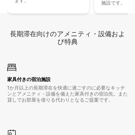
ます。
施設です。
長期滞在向け⁠のア⁠メ⁠ニ⁠テ⁠ィ⁠・設⁠備⁠およ
び特⁠典
家具付き⁠の宿⁠泊⁠施⁠設
1か月以上の長期滞在を快適に過ごすのに必要なキッチ
ンとアメニティ・設備を備えた家具付きの宿泊先。また
貸しでお部屋を借りる代わりとなるご提案です。