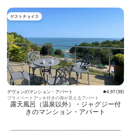
望が楽しめるアパート
ゲストチョイス
ゲストチョイス
デヴォンのマンション・アパート
レビュー39件
4.97 (39)
プライベートデッキ付きの海が見えるアパート
露天風呂（温泉以外）・ジャグジー付
きのマンション・アパート