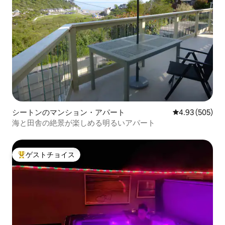
シートンのマンション・アパート
レビュー505件
4.93 (505)
海と田舎の絶景が楽しめる明るいアパート
ゲストチョイス
大好評のゲストチョイスです。