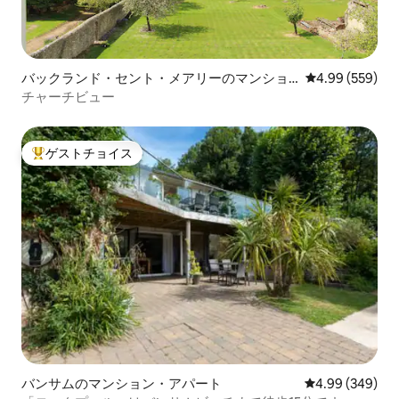
バックランド・セント・メアリーのマンショ
レビュー559件
4.99 (559)
ン・アパート
チャーチビュー
ゲストチョイス
大好評のゲストチョイスです。
バンサムのマンション・アパート
レビュー349件
4.99 (349)