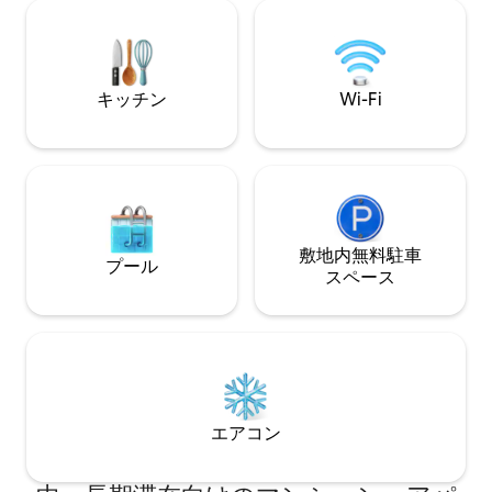
and historic Barbican. The apartments
のサーフィンビー
are within a fine Grade 2* listed palatial
いの散歩道、エク
Italianate building with dual aspect
です。 トンネル
windows uniquely giving fabulous views
to th
キッチン
Wi-Fi
敷地内無料駐⁠車
プール
ス⁠ペ⁠ー⁠ス
エアコン