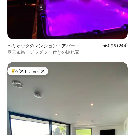
ヘミオックのマンション・アパート
レビュー244件
4.95 (244)
露天風呂・ジャグジー付きの隠れ家
ゲストチョイス
大好評のゲストチョイスです。