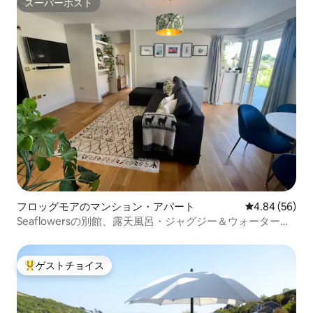
スーパーホスト
スーパーホスト
フロッグモアのマンション・アパート
レビュー56件
4.84 (56)
Seaflowersの別館、露天風呂・ジャグジー＆ウォータービ
ュー
ゲストチョイス
大好評のゲストチョイスです。