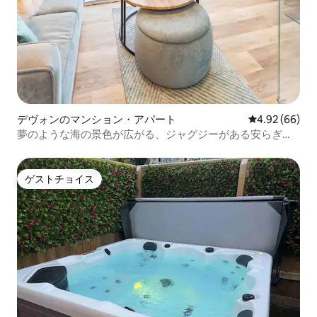
デヴォンのマンション・アパート
レビュー66件
4.92 (66)
夢のような海の景色が広がる、ジャグジーがある安らぎの
空間！
ゲストチョイス
ゲストチョイス