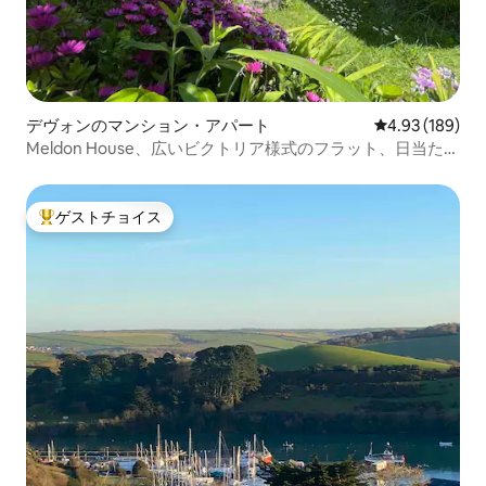
デヴォンのマンション・アパート
レビュー189件
4.93 (189)
Meldon House、広いビクトリア様式のフラット、日当たり
の良い庭
ゲストチョイス
大好評のゲストチョイスです。