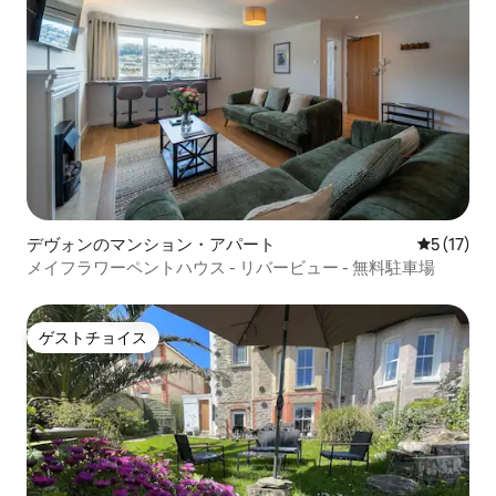
デヴォンのマンション・アパート
レビュー1
5 (17)
メイフラワーペントハウス - リバービュー - 無料駐車場
ゲストチョイス
ゲストチョイス