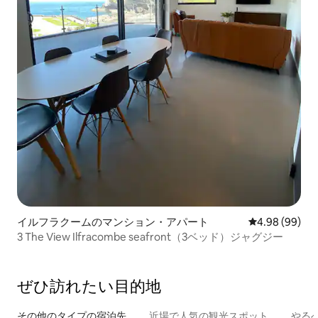
イルフラクームのマンション・アパート
レビュー99件
4.98 (99)
3 The View Ilfracombe seafront（3ベッド）ジャグジー
ぜひ訪⁠れ⁠た⁠い目⁠的⁠地
その他のタ⁠イ⁠プ⁠の宿⁠泊⁠先
近場で人気の観光スポット
やる