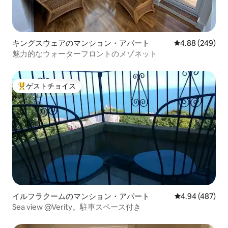
キングスウェアのマンション・アパート
レビュー249件
4.88 (249)
魅力的なウォーターフロントのメゾネット
ゲストチョイス
大好評のゲストチョイスです。
イルフラクームのマンション・アパート
レビュー487件
4.94 (487)
Sea view @Verity。駐車スペース付き