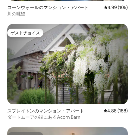
コーンウォールのマンション・アパート
レビュー105件
4.99 (105)
川の眺望
ゲストチョイス
ゲストチョイス
スプレイトンのマンション・アパート
レビュー188件
4.88 (188)
ダートムーアの端にあるAcorn Barn