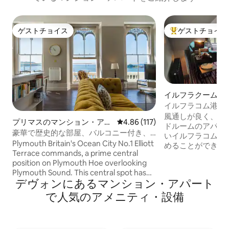
ゲストチョイス
ゲストチョイス
ゲストチョイス
大好評のゲストチ
イルフラクームの
ン・アパート
イルフラコム港を
風通しが良く、明
プリマスのマンション・アパ
レビュー117件、5つ星中4.86
4.86 (117)
ドルームのアパー
ート
豪華で歴史的な部屋、バルコニー付き、
いイルフラコム港
素晴らしい海の景色
Plymouth Britain's Ocean City No.1 Elliott
めることができま
Terrace commands, a prime central
チンとスタイリッ
position on Plymouth Hoe overlooking
ります。 魅力的
Plymouth Sound. This central spot has
ある専用駐車場。
デヴォンにあるマンション・アパート
an unparalleled location to enjoy the
にぴったりです！
splendid ocean views with constantly
いアクティビティ
で人気のアメニティ・設備
changing activity both on Plymouth
素晴らしいレスト
Sound and the Hoe, whilst being a
などがあり、車で
stone's throw away from the vibrant city
ド、ウーラコム、