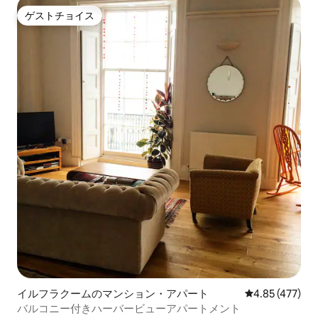
ゲストチョイス
ゲストチョイス
イルフラクームのマンション・アパート
レビュー477件
4.85 (477)
バルコニー付きハーバービューアパートメント