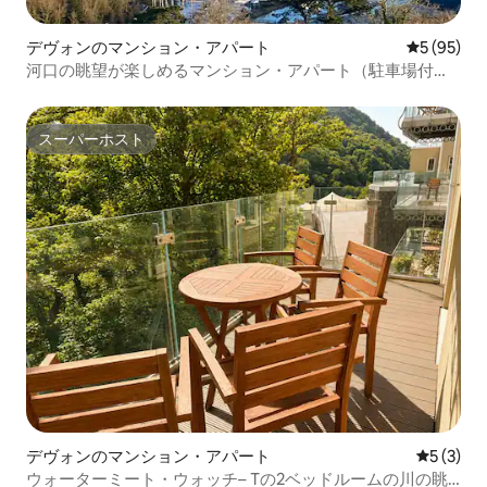
デヴォンのマンション・アパート
レビュー9
5 (95)
河口の眺望が楽しめるマンション・アパート（駐車場付
き）
スーパーホスト
スーパーホスト
デヴォンのマンション・アパート
レビュー
5 (3)
ウォーターミート・ウォッチ– Tの2ベッドルームの川の眺