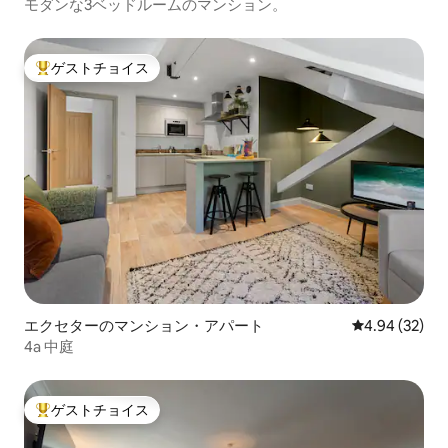
モダンな3ベッドルームのマンション。
ゲストチョイス
大好評のゲストチョイスです。
エクセターのマンション・アパート
レビュー32件
4.94 (32)
4a 中庭
ゲストチョイス
大好評のゲストチョイスです。