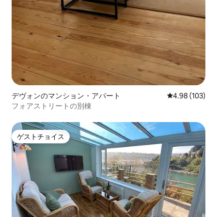
デヴォンのマンション・アパート
レビュー103件
4.98 (103)
フォアストリートの別棟
ゲストチョイス
ゲストチョイス