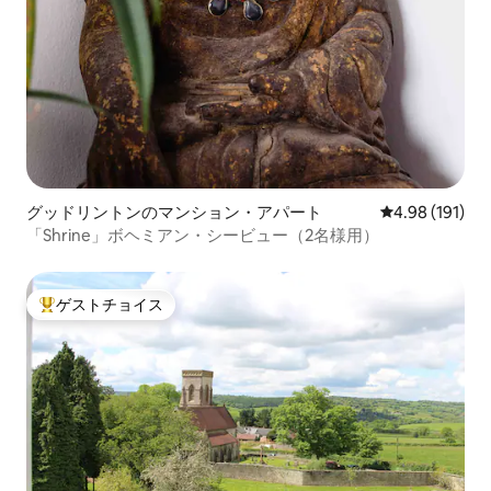
グッドリントンのマンション・アパート
レビュー191件
4.98 (191)
「Shrine」ボヘミアン・シービュー（2名様用）
ゲストチョイス
大好評のゲストチョイスです。