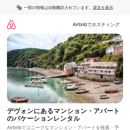
コ
一部の情報は自動翻訳されています。
原文を表示
ン
テ
ン
Airbnbでホスティング
ツ
に
ス
キ
ッ
プ
デヴォンにあるマンション・アパート
のバケーションレンタル
Airbnbでユニークなマンション・アパートを検索・予