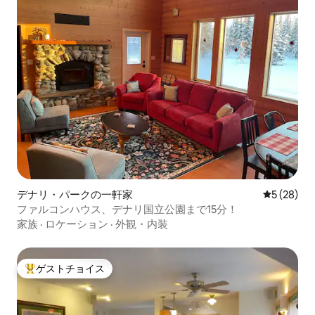
デナリ・パークの一軒家
レビュー2
5 (28)
ファルコンハウス、デナリ国立公園まで15分！
家族
·
ロケーション
·
外観・内装
ゲストチョイス
大好評のゲストチョイスです。