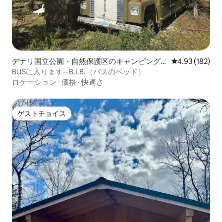
デナリ国立公園・自然保護区のキャンピング
レビュー182件
4.93 (182)
カー・RV
BUSに入ります--B.I.B.（バスのベッド）
ロケーション
·
価格
·
快適さ
ゲストチョイス
ゲストチョイス