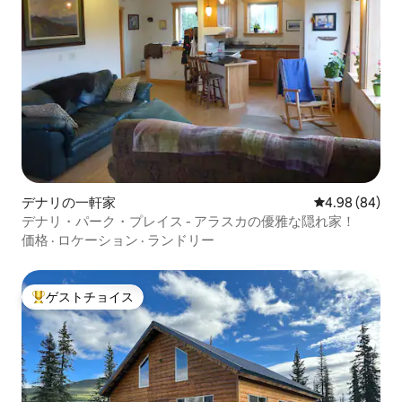
デナリの一軒家
レビュー84件
4.98 (84)
デナリ・パーク・プレイス - アラスカの優雅な隠れ家！
価格
·
ロケーション
·
ランドリー
ゲストチョイス
大好評のゲストチョイスです。