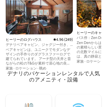
ヒーリーのキャン
ー・RV
バス停：Zen D
ヒーリーのログハウス
レビュー249件、5つ星中4.96
4.96 (249)
ゾート）
Zen Denから
デナリベアキャビン、ジャグジー付き、
の素晴らしい景色が見え
キャビン貸切、プライベート、ベッド3台
ベアキャビンは、ユニークでモダンなデ
の北数マイルにひ
ザインの手作りのダグラスファーログで
は、真の静寂と静
建てられています。 アーチ型の天井と昔
ナリ国立公園まで
家族
·
ロケーショ
ながらの松のT&Gが素朴で居心地の良い
プライン、ハイキ
キャビンを作り出しています。 このキャ
家族
·
ロケーション
·
眺め
乗馬、フライツア
ビンは、1日ハイキングをした後にリラッ
デナリのバケーションレンタルで人気
さまざまなアウト
クスできる、自分だけのオアシスのよう
のアメニティ・設備
楽しめます。 長
なものです。 湯船はリラックスして若返
です。この地域を
るのに最適です。 ベアキャビンには、ク
残るリラックスし
イーンサイズベッド3台（大人6名様
さい。リゾートの
用）、専用ベッドルーム1室、クイーンサ
考として、すべて
イズベッド2台のロフトベッドルーム、バ
をご確認ください
スルーム1室、充実したキッチン、屋根付