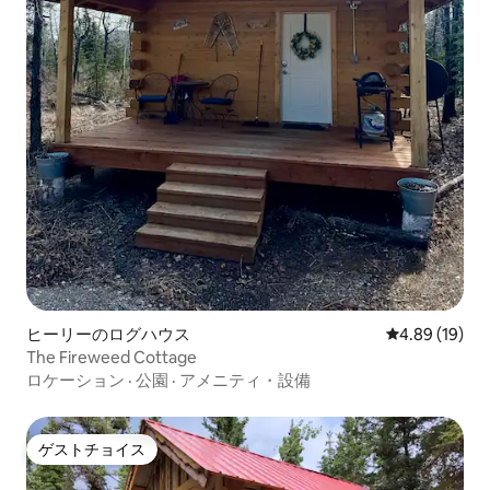
ヒーリーのログハウス
レビュー19件
4.89 (19)
The Fireweed Cottage
ロケーション
·
公園
·
アメニティ・設備
ゲストチョイス
ゲストチョイス