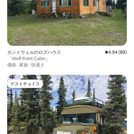
カントウェルのログハウス
レビュー89件
4.94 (89)
「Wolf Point Cabin」
価格
·
家族
·
快適さ
ゲストチョイス
ゲストチョイス