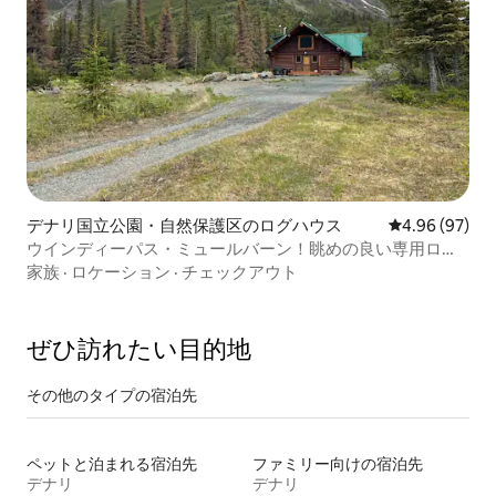
デナリ国立公園・自然保護区のログハウス
レビュー97件
4.96 (97)
ウインディーパス・ミュールバーン！眺めの良い専用ログ
ハウスです！
家族
·
ロケーション
·
チェックアウト
ぜひ訪⁠れ⁠た⁠い目⁠的⁠地
その他のタ⁠イ⁠プ⁠の宿⁠泊⁠先
ペットと泊まれる宿泊先
ファミリー向けの宿泊先
デナリ
デナリ