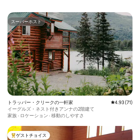
スーパーホスト
スーパーホスト
トラッパー・クリークの一軒家
レビュー71件
4.93 (71)
イーグルズ・ネスト付きアンナの2階建て
家族
·
ロケーション
·
移動のしやすさ
ゲストチョイス
大好評のゲストチョイスです。