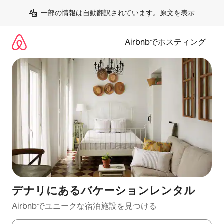
コ
一部の情報は自動翻訳されています。
原文を表示
ン
テ
ン
Airbnbでホスティング
ツ
に
ス
キ
ッ
プ
デナリにあるバケーションレンタル
Airbnbでユニークな宿泊施設を見つける