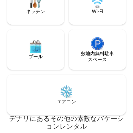
きポーチ、ファイヤーピット、ジャグジ
ーが備わっています。 キャビンには、必
キッチン
Wi-Fi
需品、ヘアドライヤー、ハンガー、リネ
ン、タオル、キッチン用調味料、スパイ
スなどの設備が揃っています。 このキャ
ビンは禁煙でペット不可です。 申し訳ご
ざいませんが、アレルギーのためペット
は受け入れておりません。 ジャグジーの
免責事項：ジャグジーは追加のアメニテ
ィであり、できる限りご利用いただける
敷地内無料駐⁠車
プール
ように最善を尽くします。 ただし、予期
ス⁠ペ⁠ー⁠ス
せぬ事態により、メンテナンスや予期せ
ぬ修理のために、ご滞在中にジャグジー
がご利用いただけない場合があります。
エアコン
デナリにあるその他の素敵なバケーシ
ョンレンタル