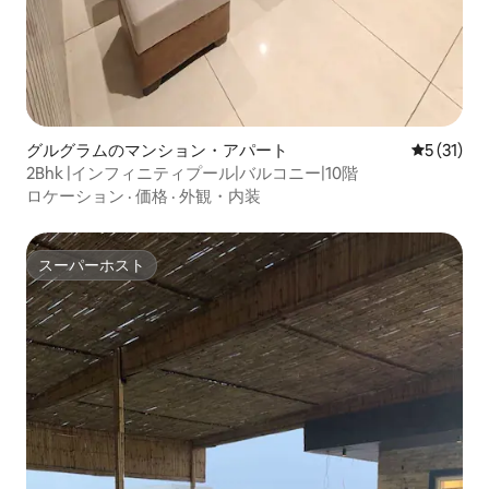
グルグラムのマンション・アパート
レビュー3
5 (31)
2Bhk |インフィニティプール|バルコニー|10階
ロケーション
·
価格
·
外観・内装
スーパーホスト
スーパーホスト