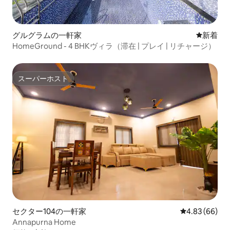
グルグラムの一軒家
新しい宿
新着
HomeGround - 4 BHKヴィラ（滞在 | プレイ | リチャージ）
スーパーホスト
スーパーホスト
セクター104の一軒家
レビュー66件
4.83 (66)
Annapurna Home