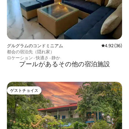
グルグラムのコンドミニアム
レビュー36件
4.92 (36)
都会の宿泊先（隠れ家）
ロケーション
·
快適さ
·
静か
プールがあるその他の宿泊施設
ゲストチョイス
ゲストチョイス