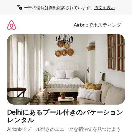
コ
一部の情報は自動翻訳されています。
原文を表示
ン
テ
ン
Airbnbでホスティング
ツ
に
ス
キ
ッ
プ
Delhiにあるプール付きのバケーション
レンタル
Airbnbでプール付きのユニークな宿泊先を見つけよう