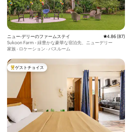
ニュー·デリーのファームステイ
レビュー87件
4.86 (87)
Sukoon Farm - 緑豊かな豪華な宿泊先、ニューデリー
家族
·
ロケーション
·
バスルーム
ゲストチョイス
大好評のゲストチョイスです。