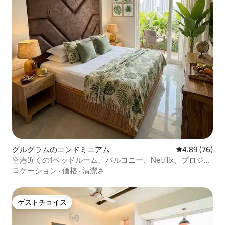
グルグラムのコンドミニアム
レビュー76件
4.89 (76)
空港近くの1ベッドルーム、バルコニー、Netflix、プロジェ
クター＆ゲーム付き
ロケーション
·
価格
·
清潔さ
ゲストチョイス
ゲストチョイス