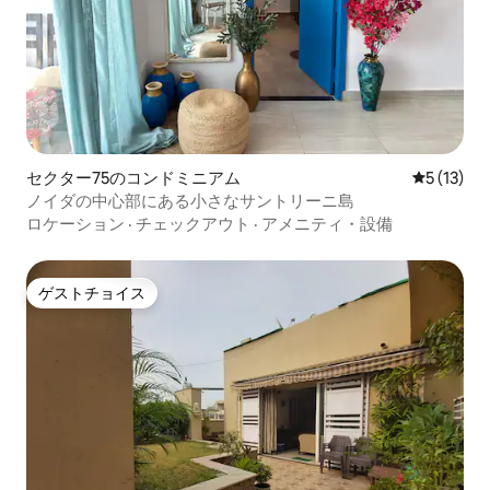
セクター75のコンドミニアム
レビュー1
5 (13)
ノイダの中心部にある小さなサントリーニ島
ロケーション
·
チェックアウト
·
アメニティ・設備
ゲストチョイス
ゲストチョイス