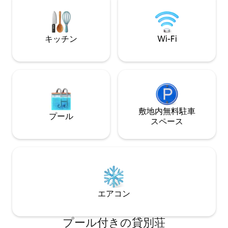
もう一方のエリア
が1台あり、4名
だけます。洗面所
す。
キッチン
Wi-Fi
敷地内無料駐⁠車
プール
ス⁠ペ⁠ー⁠ス
エアコン
プール付きの貸別荘