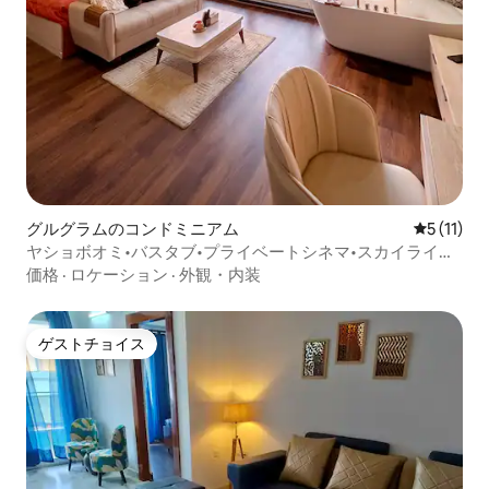
グルグラムのコンドミニアム
レビュー1
5 (11)
ヤショボオミ•バスタブ•プライベートシネマ•スカイライン•
バルコニー2室
価格
·
ロケーション
·
外観・内装
ゲストチョイス
ゲストチョイス