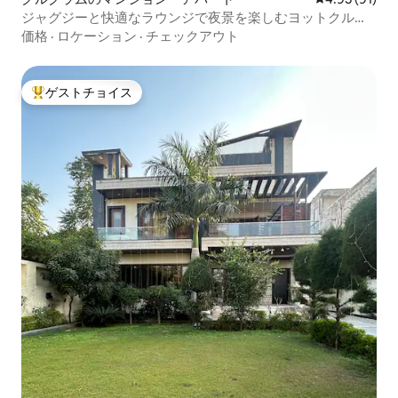
ジャグジーと快適なラウンジで夜景を楽しむヨットクルー
ズ
価格
·
ロケーション
·
チェックアウト
ゲストチョイス
大好評のゲストチョイスです。