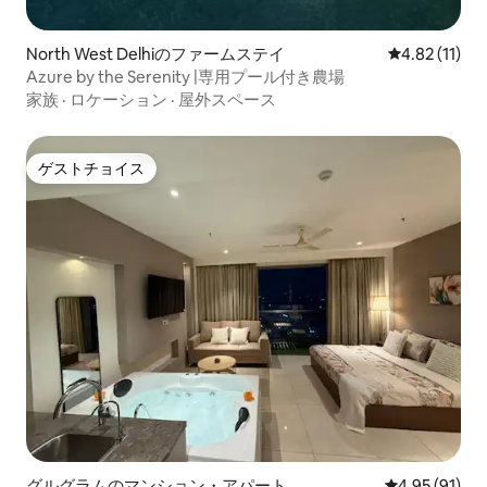
North West Delhiのファームステイ
レビュー11件
4.82 (11)
Azure by the Serenity |専用プール付き農場
家族
·
ロケーション
·
屋外スペース
ゲストチョイス
ゲストチョイス
グルグラムのマンション・アパート
レビュー91件
4.95 (91)