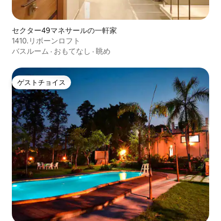
セクター49マネサールの一軒家
1410.リボーンロフト
バスルーム
·
おもてなし
·
眺め
ゲストチョイス
ゲストチョイス