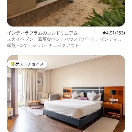
インディラプラムのコンドミニアム
レビュー163件
4.91 (163)
スカイヘブン。豪華なペントハウスアパート、インディラ
プラム
家族
·
ロケーション
·
チェックアウト
ゲストチョイス
大好評のゲストチョイスです。