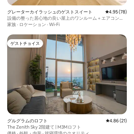
グレーターカイラッシュのゲストスイート
レビュー78件
4.95 (78)
設備の整った居心地の良い屋上のワンルーム＋エアコン＋
キッチン＋ジム
家族
·
ロケーション
·
Wi-Fi
ゲストチョイス
ゲストチョイス
グルグラムのロフト
レビュー21件
4.86 (21)
The Zenith Sky 2階建て | M3Mロフト
価格
·
外観・内装
·
就寝環境のクオリティ