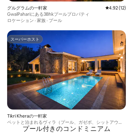
グルグラムの一軒家
レビュー12件
4.92 (12)
GwalPahariにある3Bhkプールプロパティ
ロケーション
·
家族
·
プール
スーパーホスト
スーパーホスト
Tikri Kheraの一軒家
ペットと泊まれるヴィラ（プール、ガゼボ、シットアウト
プール付きのコンドミニアム
付き）