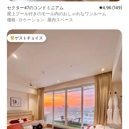
セクター47のコンドミニアム
レビュー149件
4.96 (149)
屋上プール付きのモール内のおしゃれなワンルーム
価格
·
ロケーション
·
屋内スペース
ゲストチョイス
大好評のゲストチョイスです。