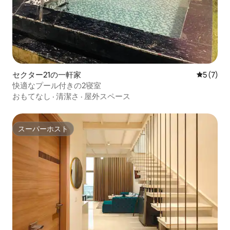
セクター21の一軒家
レビュー
5 (7)
快適なプール付きの2寝室
おもてなし
·
清潔さ
·
屋外スペース
スーパーホスト
スーパーホスト