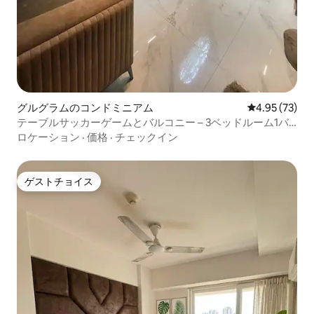
グルグラムのコンドミニアム
レビュー73件
4.95 (73)
テーブルサッカーゲームとバルコニー – 3ベッドルーム1バ
スルーム1キッチン | 街並みを望む隠れ家
ロケーション
·
価格
·
チェックイン
ゲストチョイス
ゲストチョイス