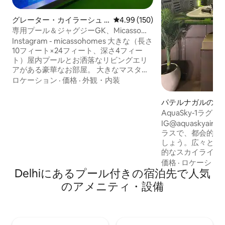
グレーター・カイラーシュ II
レビュー150件、5つ星中4.99
4.99 (150)
の一軒家
専用プール＆ジャグジーGK、Micasso
Homes | パーティー禁止
Instagram - micassohomes 大きな（長さ
10フィート×24フィート、深さ4フィー
ト）屋内プールとお洒落なリビングエリ
アがある豪華なお部屋。 大きなマスター
ベッドルームには、スイート内のバスル
ロケーション
·
価格
·
外観・内装
ームにプライベートジャグジーがありま
す。 ポッシュサウスデリー地区に位置し
パテルナガルの宿
ており、便利です。ロータステンプル、
AquaSky-1ラ
クトゥブ・ミナール、ハウズ・カースな
ム、ベッド2台、
IG@aquaskyai
どの主要な観光スポットに近いです。セ
ラスで、都会的な
レクトシティモール、GK、シャープルジ
しょう。広々とし
ャットなどのショッピングハブ。 地下鉄
的なスカイライン
の駅から5分 空港からUberで30～40分。
テラスには、贅沢
価格
·
ロケーショ
地下鉄でもアクセス可能。
Delhiにあるプール付きの宿泊先で人気
適な屋外シーティ
います。 快適さとスタイリッシュさを満
のアメニティ・設備
喫しながら、街の
ーを感じてください。 注-テラス
イートルームは1
片側に折りたたみ