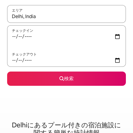
エリア
検索結果が表示されたら、上下の矢印キーを使って移動するか、
チェックイン
チェックアウト
検索
Delhiに⁠あ⁠るプ⁠ー⁠ル⁠付⁠き⁠の宿⁠泊⁠施⁠設⁠に
関⁠す⁠る簡⁠単⁠な統⁠計⁠情⁠報