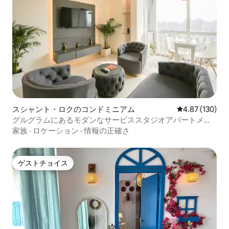
スシャント・ロクのコンドミニアム
レビュー130件
4.87 (130)
グルグラムにあるモダンなサービススタジオアパートメン
ト
家族
·
ロケーション
·
情報の正確さ
ゲストチョイス
ゲストチョイス