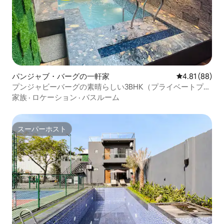
パンジャブ・バーグの一軒家
レビュー88件
4.81 (88)
プンジャビーバーグの素晴らしい3BHK（プライベートプー
ル付き）
家族
·
ロケーション
·
バスルーム
スーパーホスト
スーパーホスト