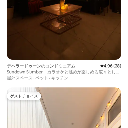
デヘラードゥーンのコンドミニアム
レビュー28件
4.96 (28)
Sundown Slumber｜カラオケと眺めが楽しめる広々とした
2ベッドルームのアパートメント
屋外スペース
·
ペット
·
キッチン
ゲストチョイス
ゲストチョイス