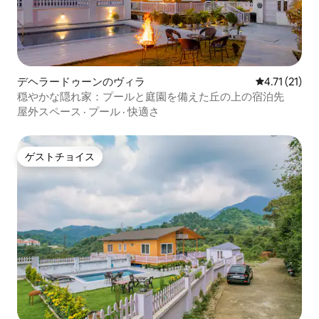
デヘラードゥーンのヴィラ
レビュー21件
4.71 (21)
穏やかな隠れ家：プールと庭園を備えた丘の上の宿泊先
屋外スペース
·
プール
·
快適さ
ゲストチョイス
ゲストチョイス