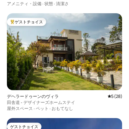
ーンのSahastradhara Road
アメニティ・設備
·
状態
·
清潔さ
ゲストチョイス
大好評のゲストチョイスです。
デヘラードゥーンのヴィラ
レビュー2
5 (28)
田舎道 - デザイナーズホームステイ
屋外スペース
·
ペット
·
おもてなし
ゲストチョイス