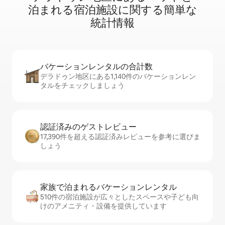
泊⁠ま⁠れ⁠る宿⁠泊⁠施⁠設⁠に関⁠す⁠る簡⁠単⁠な
統⁠計⁠情⁠報
バケーションレ⁠ン⁠タ⁠ル⁠の合⁠計⁠数
デラドゥン地区にある1,140件のバケーションレン
タルをチェックしましょう
認証済みのゲ⁠ス⁠ト⁠レ⁠ビ⁠ュ⁠ー
17,390件を超える認証済みレビューを参考に選びま
しょう
家族で泊まれるバ⁠ケ⁠ー⁠シ⁠ョ⁠ンレ⁠ン⁠タ⁠ル
510件の宿泊施設が広々としたスペースや子ども向
けのアメニティ・設備を提供しています