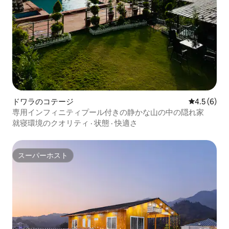
ドワラのコテージ
レビュー6
4.5 (6)
専用インフィニティプール付きの静かな山の中の隠れ家
就寝環境のクオリティ
·
状態
·
快適さ
スーパーホスト
スーパーホスト