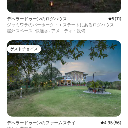
デヘラードゥーンのログハウス
レビュー1
5 (11)
ジャミワラのパーホーク・エステートにあるログハウス
屋外スペース
·
快適さ
·
アメニティ・設備
ゲストチョイス
ゲストチョイス
デヘラードゥーンのファームステイ
レビュー56件
4.95 (56)