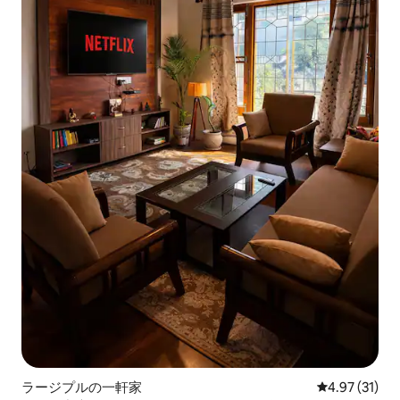
ラージプルの一軒家
レビュー31件
4.97 (31)