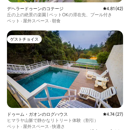
デヘラードゥーンのコテージ
レビュー42件
4.81 (42)
丘の上の絶景の楽園 | ペットOKの滞在先、プール付き
ペット
·
屋外スペース
·
朝食
ゲストチョイス
ゲストチョイス
ドゥーム・ガオンのログハウス
レビュー27件
4.74 (27)
ヒマラヤ山脈で静かなリトリート体験（割引）
ペット
·
屋外スペース
·
快適さ