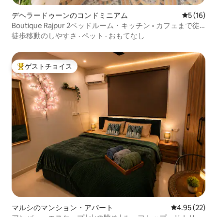
デヘラードゥーンのコンドミニアム
レビュー1
5 (16)
Boutique Rajpur 2ベッドルーム・キッチン • カフェまで徒
歩 • ペットOK
徒歩移動のしやすさ
·
ペット
·
おもてなし
ゲストチョイス
大好評のゲストチョイスです。
マルシのマンション・アパート
レビュー22件
4.95 (22)