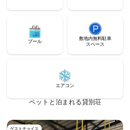
適です。
敷地内無料駐⁠車
プール
ス⁠ペ⁠ー⁠ス
エアコン
ペットと泊まれる貸別荘
ゲストチョイス