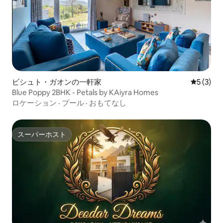
ビシュト・ガオンの一軒家
レビュー
5 (3)
Blue Poppy 2BHK - Petals by KAiyra Homes
ロケーション
·
プール
·
おもてなし
スーパーホスト
スーパーホスト