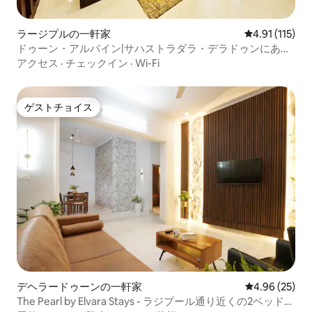
ラージプルの一軒家
レビュー115
4.91 (115)
ドゥーン・アルパイン|サハストラダラ・デラドゥンにある
ワンルーム
アクセス
·
チェックイン
·
Wi-Fi
ゲストチョイス
ゲストチョイス
デヘラードゥーンの一軒家
レビュー25件
4.96 (25)
The Pearl by Elvara Stays - ラジプール通り近くの2ベッドル