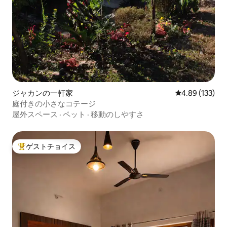
ジャカンの一軒家
レビュー133件
4.89 (133)
庭付きの小さなコテージ
屋外スペース
·
ペット
·
移動のしやすさ
ゲストチョイス
大好評のゲストチョイスです。