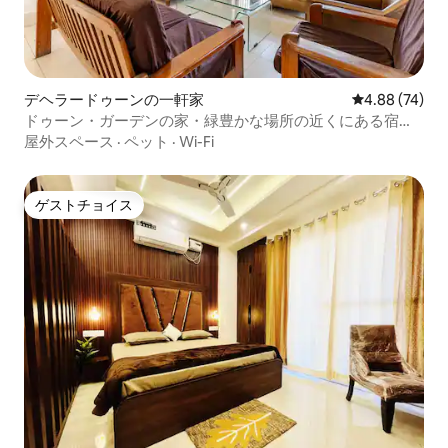
デヘラードゥーンの一軒家
レビュー74件
4.88 (74)
ドゥーン・ガーデンの家・緑豊かな場所の近くにある宿泊
先FRI/IMA
屋外スペース
·
ペット
·
Wi-Fi
ゲストチョイス
ゲストチョイス