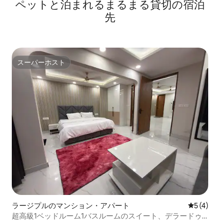
ペットと泊まれるまるまる貸切の宿泊
先
スーパーホスト
スーパーホスト
ラージプルのマンション・アパート
レビュー
5 (4)
超高級1ベッドルーム1バスルームのスイート、デラードゥ