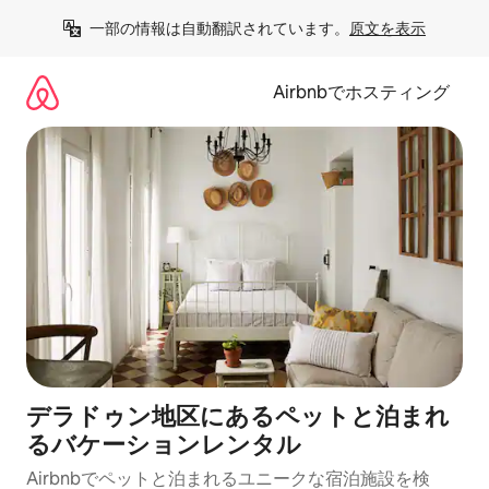
コ
一部の情報は自動翻訳されています。
原文を表示
ン
テ
ン
Airbnbでホスティング
ツ
に
ス
キ
ッ
プ
デラドゥン地区にあるペットと泊まれ
るバケーションレンタル
Airbnbでペットと泊まれるユニークな宿泊施設を検