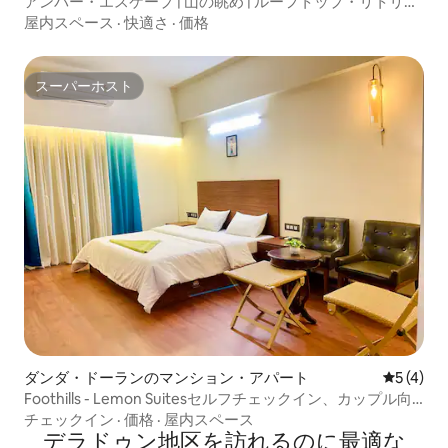
アンバー・エスケープ | 山の眺め | ルーフトップ・リトリー
ト
屋内スペース
·
快適さ
·
価格
スーパーホスト
スーパーホスト
ダンダ・ドーランのマンション・アパート
レビュー
5 (4)
Foothills - Lemon Suitesセルフチェックイン、カップル向
けの滞在
チェックイン
·
価格
·
屋内スペース
デラドゥン地区を訪⁠れ⁠るの⁠に最⁠適⁠な