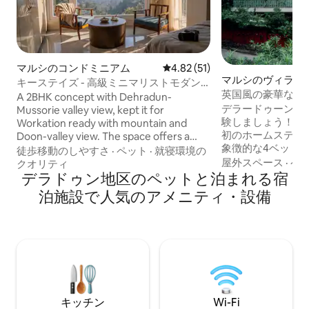
マルシのコンドミニアム
レビュー51件、5つ星中4.82
4.82 (51)
マルシのヴィラ
キーステイズ - 高級ミニマリストモダン
英国風の豪華な4
スペース2BHK
A 2BHK concept with Dehradun-
ムッソーリー近く
デラードゥーン渓
Mussorie valley view, kept it for
験しましょう！ ウッタラーカンド州で最
Workation ready with mountain and
初のホームステイ
Doon-valley view. The space offers a
象徴的な4ベッド
quiet premium and everyday comfort.
徒歩移動のしやすさ
·
ペット
·
就寝環境の
ウッドスターやミ
The AirBNB people talks about.
屋外スペース
·
ペ
クオリティ
影にも利用されています。 
Suggested stay! Don’t miss this June
デラドゥン地区のペットと泊まれる宿
テラス、マッソリー
season to explore Mussoorie - Dehradun
泊施設で人気のアメニティ・設備
方ヤード以上の敷
ranges. It’s actually the best time to
力とモダンな快適
travel. We dressed up this home in
居心地の良いラウ
trendy way, ideal for guests who value
暖炉、懐かしい図
privacy, comfort, simplicity and
むチャイとスパロウ
perfection. Mussorie Tourism -
MbpsのWi-Fi
Dehradun tourism.
お楽しみいただけます。 Netfl
室、家族向けの雰
キッチン
Wi-Fi
ス。休暇、同窓会