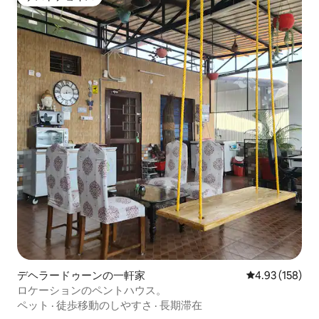
ゲストチョイス
デヘラードゥーンの一軒家
レビュー158件
4.93 (158)
ロケーションのペントハウス。
ペット
·
徒歩移動のしやすさ
·
長期滞在