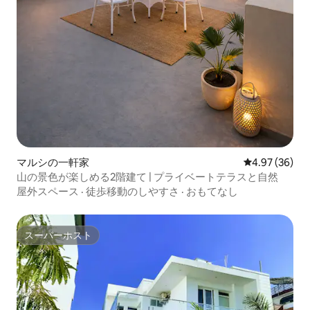
マルシの一軒家
レビュー36件
4.97 (36)
山の景色が楽しめる2階建て | プライベートテラスと自然
屋外スペース
·
徒歩移動のしやすさ
·
おもてなし
スーパーホスト
スーパーホスト