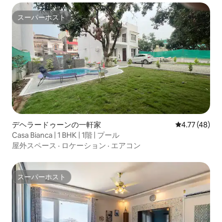
スーパーホスト
スーパーホスト
デヘラードゥーンの一軒家
レビュー48件
4.77 (48)
Casa Bianca | 1 BHK | 1階 | プール
屋外スペース
·
ロケーション
·
エアコン
スーパーホスト
スーパーホスト