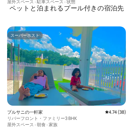
ーム
屋外スペース
·
駐車スペース
·
状態
ペットと泊まれるプール付きの宿泊先
スーパーホスト
スーパーホスト
プルサニの一軒家
レビュー38件
4.74 (38)
リバーフロント・ファミリー3 BHK
屋外スペース
·
朝食
·
家族