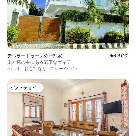
デヘラードゥーンの一軒家
レビュー10
4.8 (10)
山と森の中にある豪華なヴィラ
ペット
·
おもてなし
·
ロケーション
ゲストチョイス
ゲストチョイス