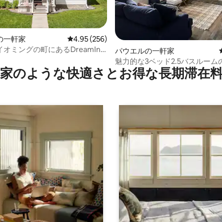
の一軒家
レビュー256件、5つ星中4.95つ星の平均評価
4.95 (256)
オミングの町にあるDreamInn
つ星中5つ星の平均評価
パウエルの一軒家
魅力的な3ベッド2.5バスルーム
家のような快⁠適⁠さ⁠とお⁠得⁠な長⁠期⁠滞⁠在料
ちしています。