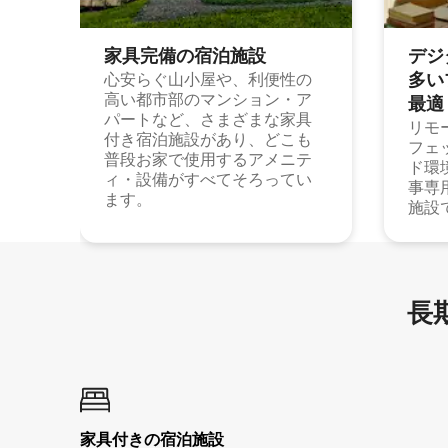
家具完備の宿⁠泊⁠施⁠設
デジ
多⁠いプ
心安らぐ山小屋や、利便性の
高い都市部のマンション・ア
最⁠適
パートなど、さまざまな家具
リモ
付き宿泊施設があり、どこも
フェ
普段お家で使用するアメニテ
ド環
ィ・設備がすべてそろってい
事専
ます。
施設
長期
家具付き⁠の宿⁠泊⁠施⁠設