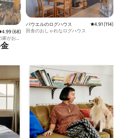
パウエルのログハウス
レビュー114件、5つ星
4.91 (114)
田舎のおしゃれなログハウス
レビュー68件、5つ星中4.99つ星の平均評価
4.99 (68)
の家がお待
⁠金