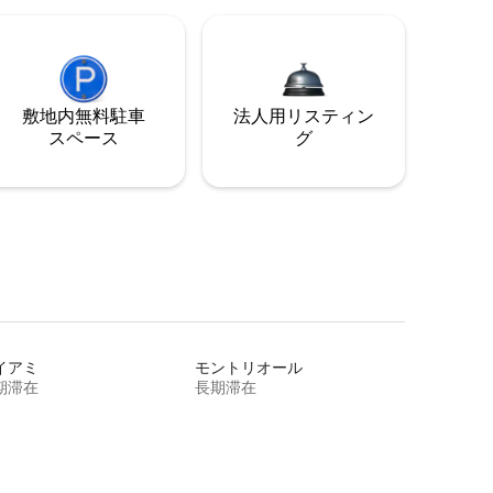
敷地内無料駐⁠車
法人用リスティン
ス⁠ペ⁠ー⁠ス
グ
イアミ
モントリオール
期滞在
長期滞在