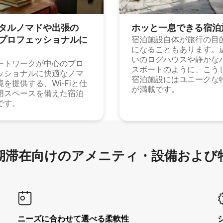
タルノマドや出⁠張⁠の
ホッと一⁠息⁠で⁠き⁠る宿⁠泊
⁠ロ⁠フ⁠ェ⁠ッ⁠シ⁠ョ⁠ナ⁠ル⁠に
宿泊施設自体が旅行の目
になることもあります。
いのログハウスや静かな
ートワークが中心のプロ
スボートのように、こう
ッショナルに快適なノマ
宿泊施設にはユニークな
境を提供する、Wi-Fiと仕
が満載です。
用スペースを備えた宿泊
です。
滞在向け⁠のア⁠メ⁠ニ⁠テ⁠ィ⁠・設⁠備⁠および
ニーズに合わせて選べる柔軟性