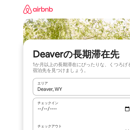
コ
ン
テ
ン
ツ
に
ス
キ
ッ
Deaverの長期滞在先
プ
1か月以上の長期滞在にぴったりな、くつろげ
宿泊先を見つけましょう。
エリア
検索結果が表示されたら、上下の矢印キーを使っ
チェックイン
チェックアウト