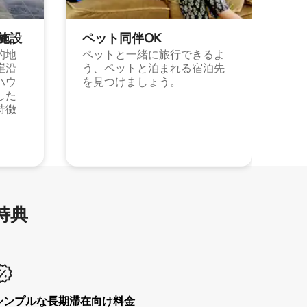
施⁠設
ペット同⁠伴OK
的地
ペットと一緒に旅行できるよ
崖沿
う、ペットと泊まれる宿泊先
ハウ
を見つけましょう。
した
特徴
特⁠典
シンプルな長期滞在向け料金