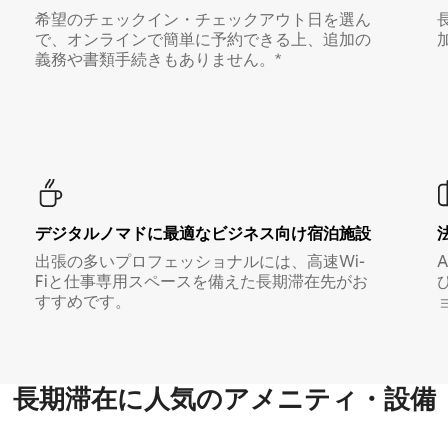
希望のチェックイン・チェックアウト日を選ん
で、オンラインで簡単に予約できる上、追加の
義務や書類手続きもありません。*
デジタルノマド⁠に最⁠適⁠なビ⁠ジ⁠ネ⁠ス⁠向⁠け宿⁠泊⁠施⁠設
出張の多いプロフェッショナルには、高速Wi-
Fiと仕事専用スペースを備えた長期滞在先がお
すすめです。
長期滞在に人気のアメニティ・設備