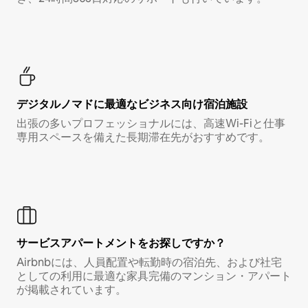
デジタルノマド⁠に最⁠適⁠なビ⁠ジ⁠ネ⁠ス⁠向⁠け宿⁠泊⁠施⁠設
出張の多いプロフェッショナルには、高速Wi-Fiと仕事
専用スペースを備えた長期滞在先がおすすめです。
サービスアパートメントをお探しですか？
Airbnbには、人員配置や転勤時の宿泊先、および社宅
としての利用に最適な家具完備のマンション・アパート
が掲載されています。