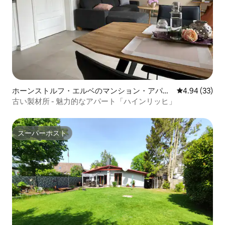
ホーンストルフ・エルベのマンション・アパー
レビュー33件
4.94 (33)
ト
古い製材所 - 魅力的なアパート「ハインリッヒ」
スーパーホスト
スーパーホスト