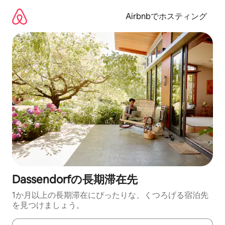
コ
ン
Airbnbでホスティング
テ
ン
ツ
に
ス
キ
ッ
プ
Dassendorfの長期滞在先
1か月以上の長期滞在にぴったりな、くつろげる宿泊先
を見つけましょう。