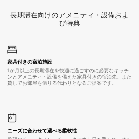
長期滞在向け⁠のア⁠メ⁠ニ⁠テ⁠ィ⁠・設⁠備⁠およ
び特⁠典
家具付き⁠の宿⁠泊⁠施⁠設
1か月以上の長期滞在を快適に過ごすのに必要なキッチ
ンとアメニティ・設備を備えた家具付きの宿泊先。また
貸しでお部屋を借りる代わりとなるご提案です。
ニーズに合わせて選べる柔軟性