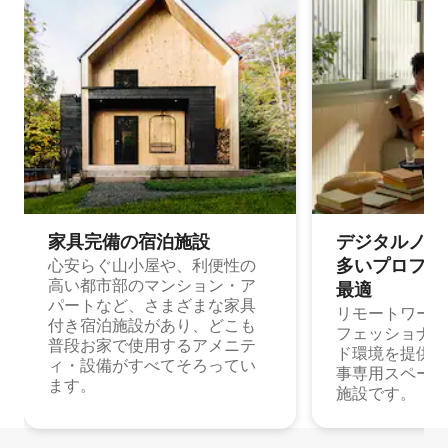
家具完備の宿⁠泊⁠施⁠設
デジタルノマド
多⁠いプ⁠ロ⁠フ⁠ェ⁠
心安らぐ山小屋や、利便性の
高い都市部のマンション・ア
最⁠適
パートなど、さまざまな家具
リモートワーク
付き宿泊施設があり、どこも
フェッショナル
普段お家で使用するアメニテ
ド環境を提供する
ィ・設備がすべてそろってい
事専用スペース
ます。
施設です。