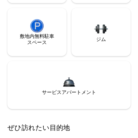
敷地内無料駐⁠車
ジム
ス⁠ペ⁠ー⁠ス
サービスアパートメント
ぜひ訪⁠れ⁠た⁠い目⁠的⁠地