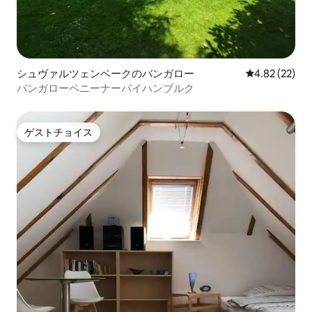
シュヴァルツェンベークのバンガロー
レビュー22件
4.82 (22)
バンガローペニーナーバイハンブルク
ゲストチョイス
ゲストチョイス