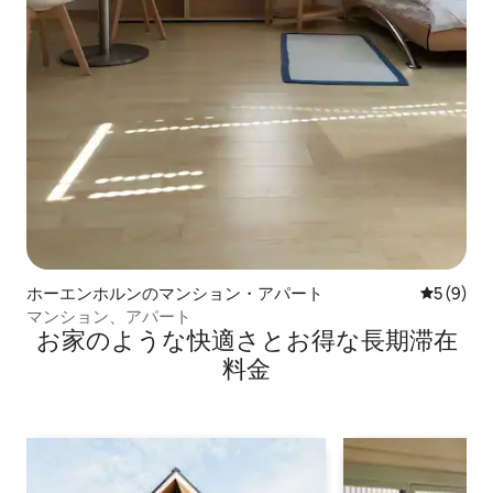
ホーエンホルンのマンション・アパート
レビュー
5 (9)
マンション、アパート
お家のような快⁠適⁠さ⁠とお⁠得⁠な長⁠期⁠滞⁠在
料⁠金