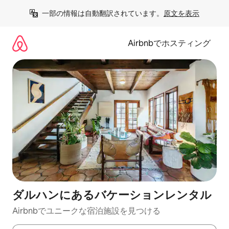
コ
一部の情報は自動翻訳されています。
原文を表示
ン
テ
ン
Airbnbでホスティング
ツ
に
ス
キ
ッ
プ
ダルハンにあるバケーションレンタル
Airbnbでユニークな宿泊施設を見つける