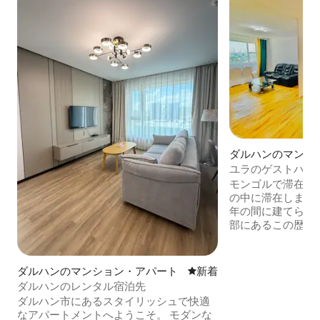
ダルハンのマンシ
ユラのゲストハウ
モンゴルで滞在 最初の16階建て高層ビル
の中に滞在しましょう！ 1982年
年の間に建てられ
部にあるこの歴史
素晴らしい景色と
ています。 YURAホステルは旅行者や出
張者に最適です。 📍 場所：市内中心部に
ダルハンのマンション・アパート
新しい宿泊先
新着
位置し、レストラ
ダルハンのレンタル宿泊先
クションまで数分です。 ✨ ご
ダルハン市にあるスタイリッシュで快適
清潔で快適な客室
なアパートメントへようこそ。 モダンな
速Wi-Fi、温かいおもて