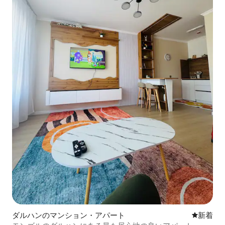
ダルハンのマンション・アパート
新しい宿
新着