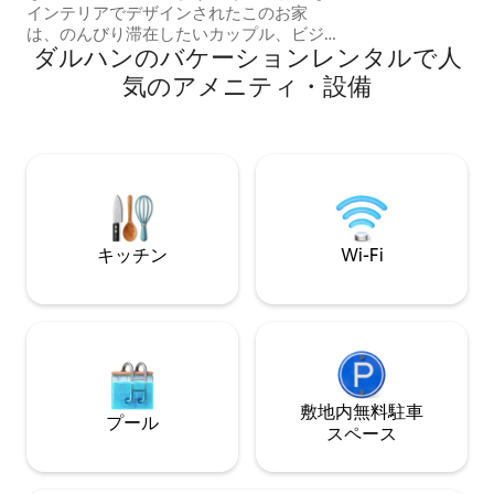
インテリアでデザインされたこのお家
だき、歴史の一部
は、のんびり滞在したいカップル、ビジ
ダルハンのバケーションレンタルで人
ネス旅行者、ご家族、またはお友達に最
適です。 このアパートは最大4名様まで
気のアメニティ・設備
快適にお泊まりいただけます。備品は次
のとおりです。 *クイーンサイズベッド1
台 * 2名様用の快適なソファベッド1台 ビ
ジネス、家族旅行、レジャーでダルハン
を訪れる場合でも、自宅のように静かで
清潔で快適な宿泊先をお楽しみいただけ
ます。 あなたのご滞在を楽しみにしてお
ります！
キッチン
Wi-Fi
敷地内無料駐⁠車
プール
ス⁠ペ⁠ー⁠ス