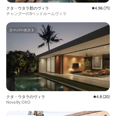
クタ・ウタラ郡のヴィラ
レビュー71件
4.96 (71)
チャングーの3ベッドルームヴィラ
スーパーホスト
スーパーホスト
クタ・ウタラのヴィラ
レビュー20
4.8 (20)
Nova By OXO