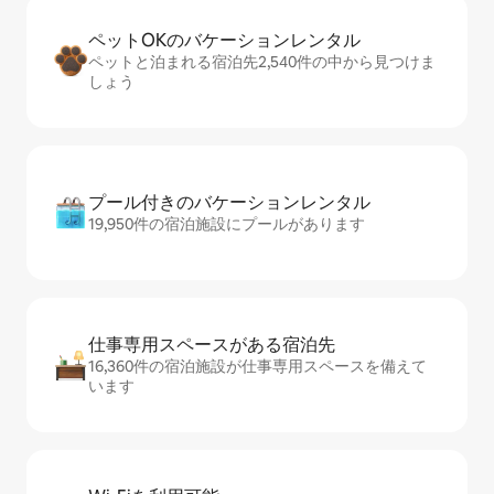
ペットOKのバ⁠ケ⁠ー⁠シ⁠ョ⁠ンレ⁠ン⁠タ⁠ル
ペットと泊まれる宿泊先2,540件の中から見つけま
しょう
プール付きのバ⁠ケ⁠ー⁠シ⁠ョ⁠ンレ⁠ン⁠タ⁠ル
19,950件の宿泊施設にプールがあります
仕事専用ス⁠ペ⁠ー⁠スがあ⁠る宿⁠泊⁠先
16,360件の宿泊施設が仕事専用スペースを備えて
います