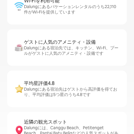
Wi-Fiを利⁠用⁠可⁠能
Dalungにあるバケーションレンタルのうち22,110
件がWi-Fiを提供しています
ゲストに人⁠気⁠のア⁠メ⁠ニ⁠テ⁠ィ・設⁠備
Dalungにある宿泊先では、キッチン、Wi-Fi、プー
ルがゲストに人気のアメニティ・設備です
平均星評価4.8
Dalungにある宿泊先はゲストから高評価を得てお
り、平均評価は5つ星のうち4.8です
近隣の観光ス⁠ポ⁠ッ⁠ト
Dalungには、Canggu Beach、Petitenget
Beach、Pantai Batu Beligなどの人気スポットがあ