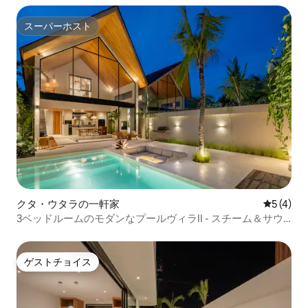
スーパーホスト
スーパーホスト
クタ・ウタラの一軒家
レビュー
5 (4)
3ベッドルームのモダンなプールヴィラII - スチーム＆サウ
ナのご利用
ゲストチョイス
ゲストチョイス