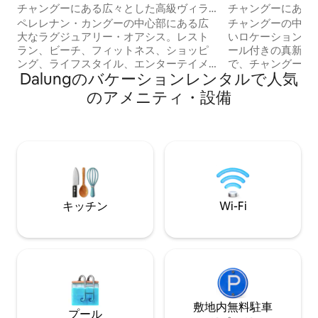
チャングーにある広々とした高級ヴィラ
チャングーにある
での滞在（ビーチ＆エンターテイメン
ヴィラ（専用プー
ペレレナン・カングーの中心部にある広
チャングーの中心
ト）
大なラグジュアリー・オアシス。レスト
いロケーションに
ラン、ビーチ、フィットネス、ショッピ
ール付きの真新し
ング、ライフスタイル、エンターテイメ
で、チャングーの
Dalungのバケーションレンタルで人気
ントシーン。広大な900平方メートルの
するのが大好きな
ヴィラには素敵なプールがあります。メ
ったりのヴィラで
のアメニティ・設備
インストリートまで簡単に歩けます。朝
ラン、ショップ、
食と清掃は週5日。広々とした独立したリ
ペース、ピラティ
ビングルーム、エアコン。豪華なキング
徒歩わずか3 ～ 
サイズのベッドルーム2室、専用バスルー
ロン、チャングー
ム+ソファ。私たちの素晴らしいスタッフ
ーチからわずか数
が、家庭でのマッサージや特別なランチ
ヴィラには、豪華
やディナーを簡単に手配します！75イン
ド、エンスイート
チのソニーを含む3台のテレビ。ベラワ＆
ン、プール、リビ
キッチン
Wi-Fi
エコービーチクラブフィンズ、アトラ
ートプールでリラ
ス、ザ・ローンなどへのアクセスが簡単
リビングスペース
敷地内無料駐⁠車
プール