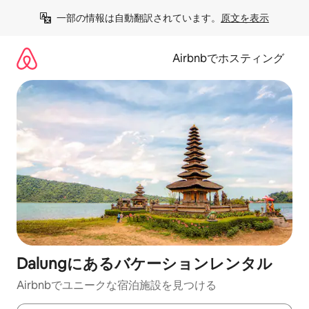
コ
一部の情報は自動翻訳されています。
原文を表示
ン
テ
ン
Airbnbでホスティング
ツ
に
ス
キ
ッ
プ
Dalungにあるバケーションレンタル
Airbnbでユニークな宿泊施設を見つける