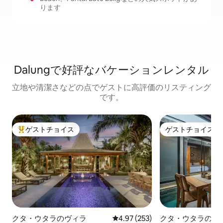
ります
Dalungで好評なバケーションレンタル
立地や清潔さなどの点でゲストに高評価のリスティング
です。
ゲストチョイス
ゲストチョイス
大好評のゲストチョイスです。
ゲストチョイス
クタ・ウタラのヴィラ
レビュー253件、5つ星中4.97
4.97 (253)
クタ・ウタラのヴ