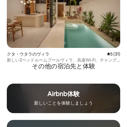
クタ・ウタラのヴィラ
レビュー3
5 (31)
新しい2ベッドルームプールヴィラ、高速Wi-Fi、チャング
その他の宿⁠泊⁠先と体⁠験
ービーチ近く
Airbnb体験
新しいことを体験しましょう