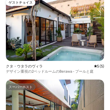
ゲストチョイス
ゲストチョイス
クタ・ウタラのヴィラ
レビュー
5 (5)
デザイン重視の2ベッドルームのBerawa - プールと庭
スーパーホスト
スーパーホスト