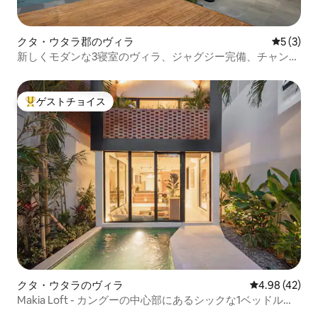
クタ・ウタラ郡のヴィラ
レビュー
5 (3)
新しくモダンな3寝室のヴィラ、ジャグジー完備、チャング
ーの頂上にある#family
ゲストチョイス
大好評のゲストチョイスです。
クタ・ウタラのヴィラ
レビュー42件
4.98 (42)
Makia Loft - カングーの中心部にあるシックな1ベッドルー
ムのロフト