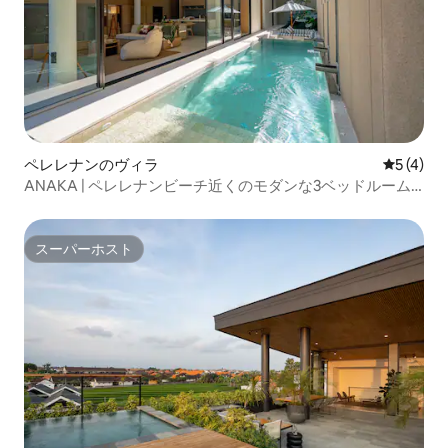
ペレレナンのヴィラ
レビュー
5 (4)
ANAKA | ペレレナンビーチ近くのモダンな3ベッドルーム
のプールヴィラ
スーパーホスト
スーパーホスト