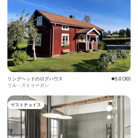
リングヘッドのログハウス
レビュー30
5.0 (30)
リル・ストゥーガン
ゲストチョイス
ゲストチョイス