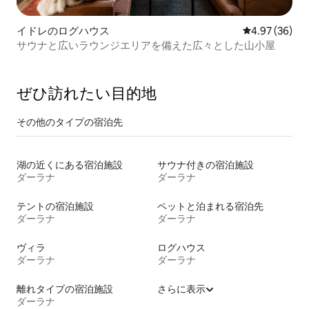
イドレのログハウス
レビュー36件
4.97 (36)
サウナと広いラウンジエリアを備えた広々とした山小屋
ぜひ訪⁠れ⁠た⁠い目⁠的⁠地
その他のタ⁠イ⁠プ⁠の宿⁠泊⁠先
湖の近くにある宿泊施設
サウナ付きの宿泊施設
ダーラナ
ダーラナ
テントの宿泊施設
ペットと泊まれる宿泊先
ダーラナ
ダーラナ
ヴィラ
ログハウス
ダーラナ
ダーラナ
離れタイプの宿泊施設
さらに表示
ダーラナ