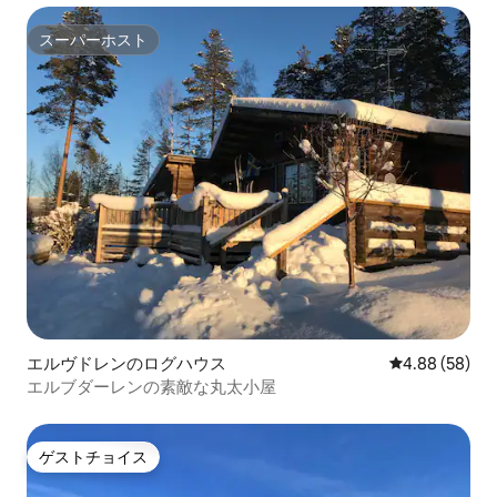
スーパーホスト
スーパーホスト
エルヴドレンのログハウス
レビュー58件
4.88 (58)
エルブダーレンの素敵な丸太小屋
ゲストチョイス
ゲストチョイス