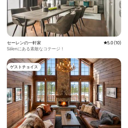
セーレンの一軒家
レビュー10
5.0 (10)
Sälenにある素敵なコテージ！
ゲストチョイス
ゲストチョイス