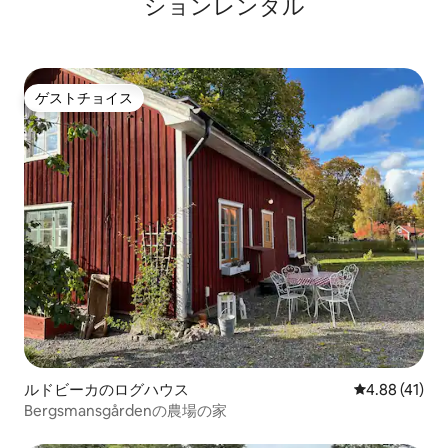
ションレンタル
ゲストチョイス
ゲストチョイス
ルドビーカのログハウス
レビュー41件
4.88 (41)
Bergsmansgårdenの農場の家