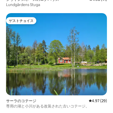
Lundgårdens Stuga
ゲストチョイス
ゲストチョイス
サーラのコテージ
レビュー29件
4.97 (29)
専用の湖と小川がある改装された古いコテージ。