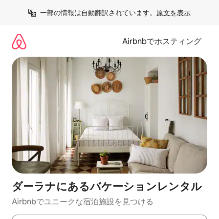
コ
一部の情報は自動翻訳されています。
原文を表示
ン
テ
ン
Airbnbでホスティング
ツ
に
ス
キ
ッ
プ
ダーラナにあるバケーションレンタル
Airbnbでユニークな宿泊施設を見つける