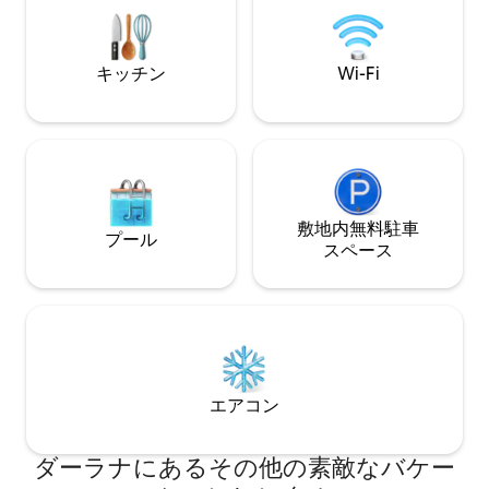
ースキー場（回転）まで28 km - Sörskog
す。 村はシルヤン湖沿いに位置し、レク
スキーコースまで30 km - Romme
サンド中心部まで
Alpin（回転）まで35 km
同じくらいの距離
キッチン
Wi-Fi
シーリャン湖沿い
ります。
敷地内無料駐⁠車
プール
ス⁠ペ⁠ー⁠ス
エアコン
ダーラナにあるその他の素敵なバケー