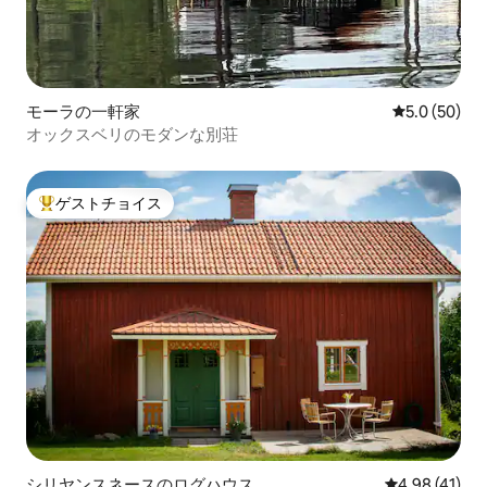
モーラの一軒家
レビュー50
5.0 (50)
オックスベリのモダンな別荘
ゲストチョイス
大好評のゲストチョイスです。
シリヤンスネースのログハウス
レビュー41件
4.98 (41)