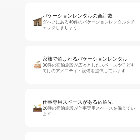
バケーションレ⁠ン⁠タ⁠ル⁠の合⁠計⁠数
ダハブにある40件のバケーションレンタルをチ
ェックしましょう
家族で泊まれるバ⁠ケ⁠ー⁠シ⁠ョ⁠ンレ⁠ン⁠タ⁠ル
30件の宿泊施設が広々としたスペースや子ども
向けのアメニティ・設備を提供しています
仕事専用ス⁠ペ⁠ー⁠スがあ⁠る宿⁠泊⁠先
20件の宿泊施設が仕事専用スペースを備えてい
ます