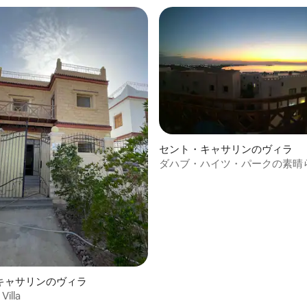
セント・キャサリンのヴィラ
4.46つ星の平均評価
ダハブ・ハイツ・パークの素晴
ターヴィラ
キャサリンのヴィラ
Villa