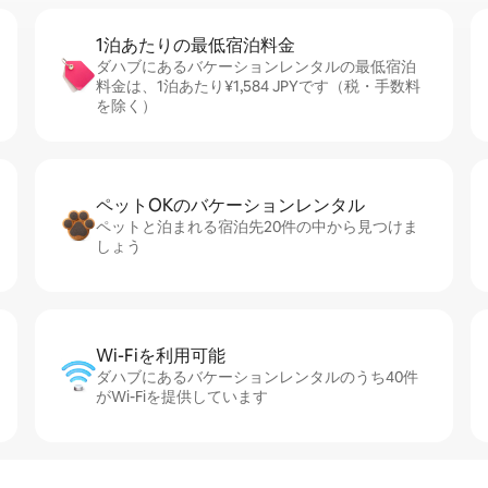
1泊あたりの最⁠低⁠宿⁠泊⁠料⁠金
ダハブにあるバケーションレンタルの最低宿泊
料金は、1泊あたり¥1,584 JPYです（税・手数料
を除く）
ペットOKのバ⁠ケ⁠ー⁠シ⁠ョ⁠ンレ⁠ン⁠タ⁠ル
ペットと泊まれる宿泊先20件の中から見つけま
しょう
Wi-Fiを利⁠用⁠可⁠能
ダハブにあるバケーションレンタルのうち40件
がWi-Fiを提供しています