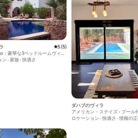
ラ
レビュー5件、5つ星中5つ星の平均評価
5 (5)
Villas：豪華な3ベッドルームヴィラ
ール
ョン
·
家族
·
快適さ
ダハブのヴィラ
アメリカン・ステイズ - プール
ロケーション
·
快適さ
·
情報の正