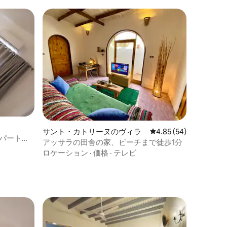
サント・カトリーヌのヴィラ
レビュー54件、5つ星
4.85 (54)
アッサラの田舎の家、ビーチまで徒歩1分
ロケーション
·
価格
·
テレビ