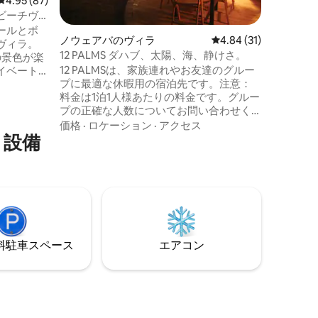
レビュー87件、5つ星中4.95つ星の平均評価
4.95 (87)
機、電気
ビーチヴ
ンな設備
のない完
ールとボ
ノウェアバのヴィラ
レビュー31件、5つ星
4.84 (31)
別なリト
ヴィラ。
12 PALMS ダハブ、太陽、海、静けさ。
庭園、テ
の景色が楽
12 PALMSは、家族連れやお友達のグルー
イ山脈の
イベート
プに最適な休暇用の宿泊先です。注意：
贅沢で人
、NEOM
料金は1泊1人様あたりの料金です。グルー
い。高速
レストラン
プの正確な人数についてお問い合わせく
す！
ブ・アサ
ださい。すべての寝室にエアコンがあり
なエリア
価格
·
ロケーション
·
アクセス
・設備
ます。屋根付きの屋外キッチンがある
るプライ
広々とした専用ガーデンで、一緒にアル
砂漠奥地
フレスコで料理を楽しみましょう！食事
7泊以上の
スペースが広々としています。木製デッ
になりま
キがあり、ヨガをすることができます。
ンの2か月
広い屋上テラス-海と山の360度の景色を
、全額返
お楽しみください。海から2番目のライン
ですが、ビーチへの直接アクセスはあり
⁠車ス⁠ペ⁠ー⁠ス
エアコン
ません。