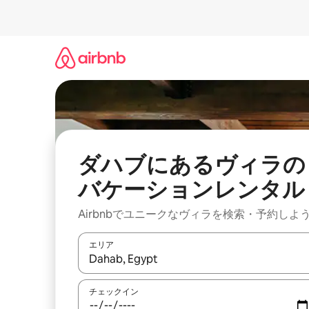
コ
ン
テ
ン
ツ
に
ス
キ
ッ
プ
ダハブにあるヴィラの
バケーションレンタル
Airbnbでユニークなヴィラを検索・予約しよ
エリア
検索結果が表示されたら、上下の矢印キーを使っ
チェックイン