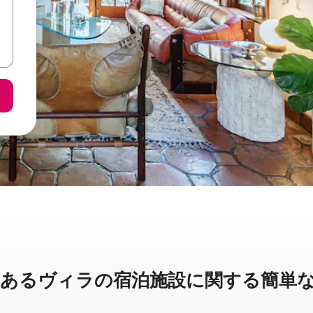
⁠るヴ⁠ィ⁠ラ⁠の宿⁠泊⁠施⁠設⁠に関⁠す⁠る簡⁠単⁠な