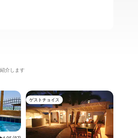
紹介します
ダハブの
ゲストチョイス
ゲスト
ゲストチョイス
ゲスト
ラグーナ
ヴィラ
ヴィラ・
ライベー
つ、広々
きのバス
ったキッ
ロケーシ