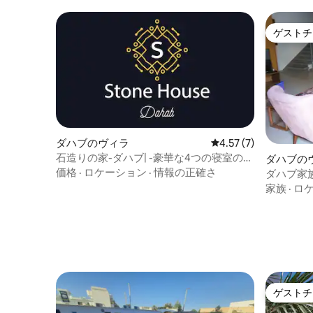
チバー、ダイビングセンターがあるダハ
ブの遊歩道に到着します。
ゲストチ
ゲストチ
ダハブのヴィラ
レビュー7件、5つ星中
4.57 (7)
石造りの家-ダハブ| -豪華な4つの寝室のヴ
ダハブの
ィラ
価格
·
ロケーション
·
情報の正確さ
ダハブ家
家族
·
ロ
ゲストチ
ゲストチ