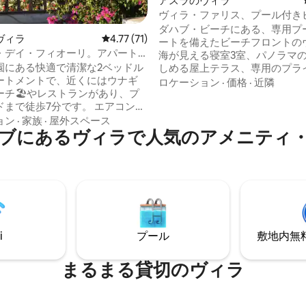
アスラのヴィラ
ヴィラ・ファリス、プール付き
ィラ、ダハブ・アサラ
ダハブ・ビーチにある、専用プ
つ星中5つ星の平均評価
ヴィラ
レビュー71件、5つ星中4.77つ星の平均評価
4.77 (71)
ートを備えたビーチフロントの
・デイ・フィオーリ。アパート
海が見える寝室3室、パノラマ
園にある快適で清潔な2ベッドル
しめる屋上テラス、専用のプラ
ートメントで、近くにはウナギ
ビーチを備えています。 Farisは
ロケーション
·
価格
·
近隣
ーチ🏖やレストランがあり、プ
ホテルと人気のSardaカフェ／
で徒歩7分です。 エアコンと
（宅配可能）の間にある、ダハ
滞在に必要なものはすべて揃っ
ラのおしゃれでありながら静か
ョン
·
家族
·
屋外スペース
！ご要望に応じてアーリーチェ
ブにあるヴィラで人気のアメニティ
にあります。 また、ボートによ
またはレイトチェックアウトを
ベートシュノーケリング旅行や
ただけます。 寝室には大きなベ
への小旅行も手配しています（
つと小さなベッドが1つあります。
滞在の場合、1回の旅行が無料
Fi、洗濯機、屋上のサンベッド。 タオ
す）。 キャンセル：チェックイ
ワージェル（偶数）。また、空
前までにキャンセルされた場合
送迎もお手伝いいたします。ま
金または日付変更が可能です。
ブの人生についてもアドバイス
i
プール
敷地内無料駐
️ ️。 Villa Dei Fioriへようこ
まるまる貸切のヴィラ