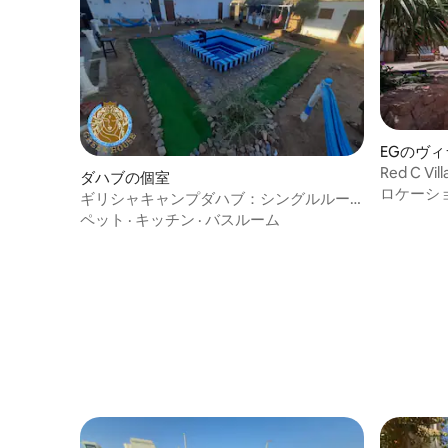
EGのヴィ
Red C 
ダハブの個室
＆共用プ
ロケーシ
ギリシャキャンプダハブ：シングルルー
ム、ファン、共用バスルーム
ペット
·
キッチン
·
バスルーム