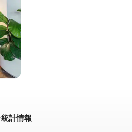
統⁠計⁠情⁠報