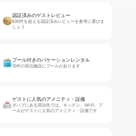
認証済みのゲ⁠ス⁠ト⁠レ⁠ビ⁠ュ⁠ー
630件を超える認証済みレビューを参考に選びま
しょう
プール付きのバ⁠ケ⁠ー⁠シ⁠ョ⁠ンレ⁠ン⁠タ⁠ル
10件の宿泊施設にプールがあります
ゲストに人⁠気⁠のア⁠メ⁠ニ⁠テ⁠ィ・設⁠備
ダハブにある宿泊先では、キッチン、Wi-Fi、プ
ールがゲストに人気のアメニティ・設備です