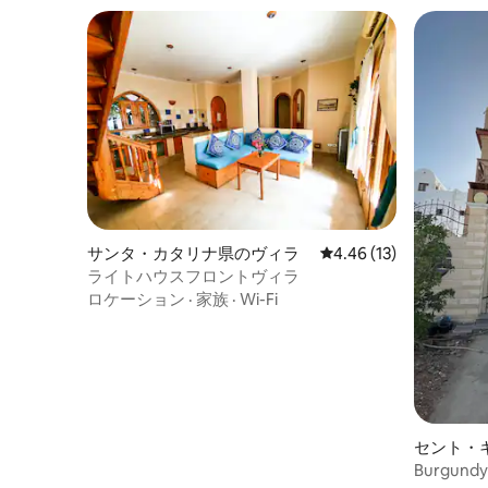
ドルームには青い窓が付いた6メートルの
ドームがあり、ベッドから海と、紅海の
名前の由来であるサウジアラビアの赤い
山々が見えます。巨大なクローゼット、
テーブルと椅子、そしてたくさんの収納
スペースがあります。 2階の2番目のゲス
トルームには、4メートルのドーム、テー
ブルと椅子、クローゼットが備わったソ
ファがあります。 3つ目のゲストルームは
海に面していて、広々としていて（8 x 4
メートル）、壁に鏡が1つ、床は木製で
す。ここに滞在するゲストは、下の階ま
サンタ・カタリナ県のヴィラ
レビュー13件、5つ星中
4.46 (13)
たは上の階のバスルームを使用する必要
ライトハウスフロントヴィラ
があります。 ダハブはウィンドサーフィ
ロケーション
·
家族
·
Wi-Fi
ンとカイトサーフィンのホットスポット
で、シュノーケリングやダイビングにも
適しています。 西に徒歩2分でベドウィン
の町アッサラのメイン広場に行けます。
スーパー、薬局、果物と野菜の市場、ド
イツのベーカリーがあります。 ビーチの
ドアを出て右に50メートル進むと、有名
セント・
なイールガーデンのダイビングスポット
と、多くの素晴らしいレストラン、ビー
Burgundy 