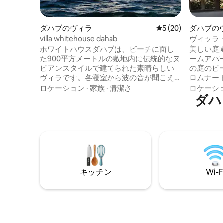
ダハブのヴィラ
レビュー20件、5
5 (20)
ダハブの
villa whitehouse dahab
ヴィッラ
メント5
ホワイトハウスダハブは、ビーチに面し
美しい庭
た900平方メートルの敷地内に伝統的なヌ
ームアパ
ビアンスタイルで建てられた素晴らしい
の庭のビ
ヴィラです。各寝室から波の音が聞こえ
ロムナードま
る静かな場所です。2名様から6名様に適
快適なご
ロケーション
·
家族
·
清潔さ
ロケーシ
しています。各ベッドルームとリビング
ています
ダハ
ルームから海が見えます。 ヴィラは広々
ックイン
としており、設備が整っています。広い
ご利用い
キッチン/ダイナーには、冷蔵庫/冷凍庫、
ッドが1
食器洗浄機、エアフライヤー、オーブ
Wi - 
ン、ジューサー、ミキサー、トースタ
ルとシャ
ー、温水・冷水ディスペンサーが備わっ
港からの
ています。 1階のバスルームには洗濯機も
た、ダハ
キッチン
Wi-F
完備されています。リビングには衛星テ
し🌴てください
レビとエアコンがあります。寒い夜に
そ
は、リビングルームに暖炉があります。
天井の高さは4メートル以上で、扇風機が
備わっています。壁の幅は40センチで、
上部に木の梁があります。 マスターベッ