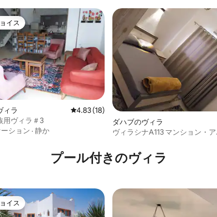
ョイス
ョイス
4.57つ星の平均評価
ヴィラ
レビュー18件、5つ星中4.83つ星の平均評価
4.83 (18)
族用ヴィラ＃3
ダハブのヴィラ
ケーション
·
静か
ヴィラシナA113 マンション・アパート
（11）
プール付きのヴィラ
ョイス
ョイス