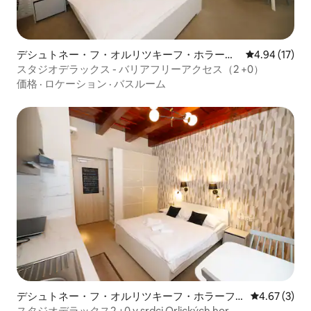
デシュトネー・フ・オルリツキーフ・ホラーフ
レビュー17件
4.94 (17)
の個室
スタジオデラックス - バリアフリーアクセス（2 +0）
価格
·
ロケーション
·
バスルーム
デシュトネー・フ・オルリツキーフ・ホラーフ
レビュー3件
4.67 (3)
の個室
スタジオデラックス2 +0 v srdci Orlických hor