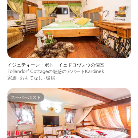
イジェティーン・ポト・イェドロヴォウの個室
Tollendorf Cottageの魅惑のアパートKardinek
家族
·
おもてなし
·
暖房
スーパーホスト
スーパーホスト