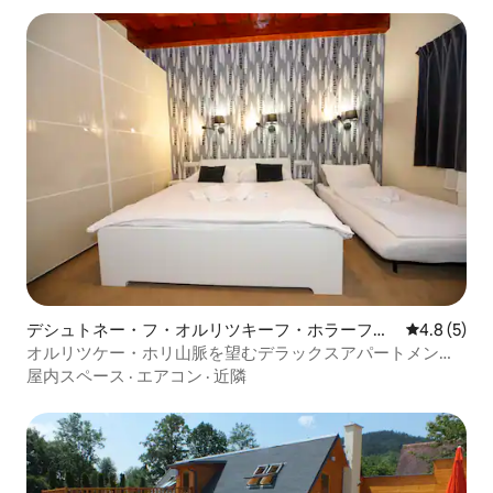
デシュトネー・フ・オルリツキーフ・ホラーフの
レビュー5
4.8 (5)
個室
オルリツケー・ホリ山脈を望むデラックスアパートメント
（4 +2）
屋内スペース
·
エアコン
·
近隣