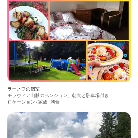
ラーノフの個室
モラヴィア山脈のペンション、朝食と駐車場付き
ロケーション
·
家族
·
朝食