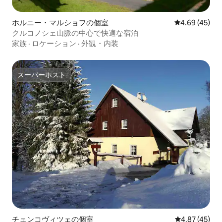
ホルニー・マルショフの個室
レビュー45件
4.69 (45)
クルコノシェ山脈の中心で快適な宿泊
家族
·
ロケーション
·
外観・内装
スーパーホスト
スーパーホスト
チェンコヴィツェの個室
レビュー45件
4.87 (45)