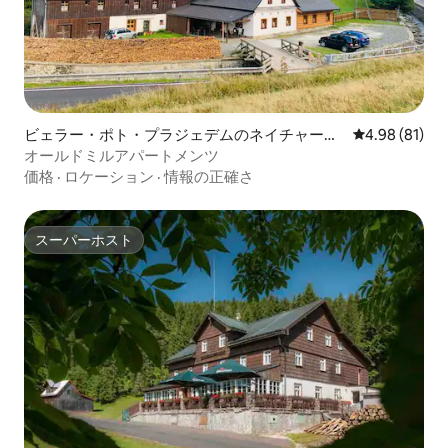
ビェラー・ポト・プラジェデムのネイチャーロ
レビュー81件
4.98 (81)
ッジ
オールドミルアパートメンツ
価格
·
ロケーション
·
情報の正確さ
スーパーホスト
スーパーホスト