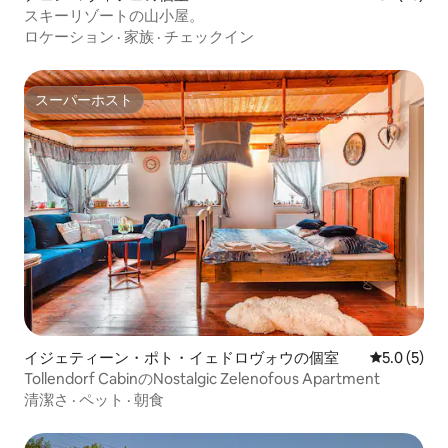
スキーリゾートの山小屋。
ロケーション
·
家族
·
チェックイン
スーパーホスト
スーパーホスト
イジェティーン・ポト・イェドロヴォウの個室
レビュー5
5.0 (5)
Tollendorf CabinのNostalgic Zelenofous Apartment
清潔さ
·
ペット
·
朝食