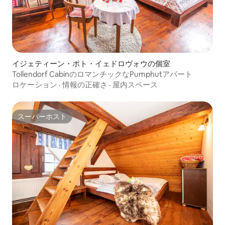
イジェティーン・ポト・イェドロヴォウの個室
Tollendorf CabinのロマンチックなPumphutアパート
ロケーション
·
情報の正確さ
·
屋内スペース
スーパーホスト
スーパーホスト