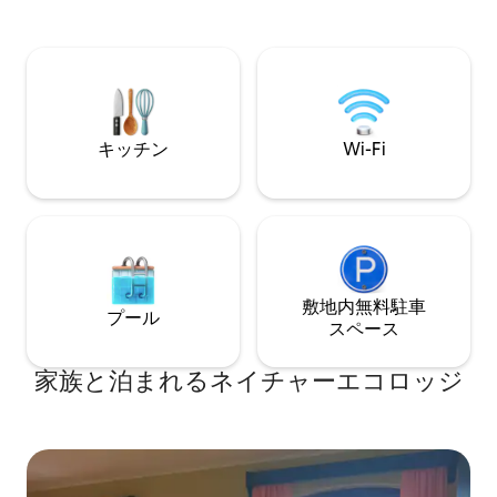
レンジ、Wi - F
キロ離れたドルニーリプツェの国境を越
は無料です。 私た
えて簡単にアクセスできます。 バス停は
CZK人/日の価格
コテージから約300メートルです。 小屋
たいと思います。
のすぐそばに無料駐車場があります。 お
越しをお待ちしております
キッチン
Wi-Fi
敷地内無料駐⁠車
プール
ス⁠ペ⁠ー⁠ス
家族と泊まれるネイチャーエコロッジ