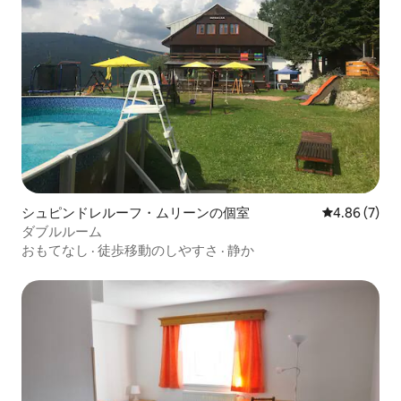
シュピンドレルーフ・ムリーンの個室
レビュー7件
4.86 (7)
ダブルルーム
おもてなし
·
徒歩移動のしやすさ
·
静か