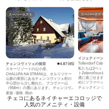
スーパーホスト
スーパーホスト
スーパーホスト
スーパーホスト
イジェティーン・
ロヴォウの個室
Tollendorf Cabinの
チェンコヴィツェの個室
レビュー45件、5つ星中4.87
4.87 (45)
Apartment
私たちは2ベッド
スキーリゾートの山小屋。
トZelenofou
CHALUPA NA STRÁNIは、オルリツケー
適に過ごせます。
山脈の東部にあるチェンコヴィツェ村の
めにソファベッド
中心部から少し離れた、ブコヴァー山
です。 独立した
チェックイン
·
清
（958m）の麓にあります。 チェンコヴ
キッチン、アパー
ィツェは、プラハから車で約2時間、フラ
家族
·
価格
·
眺め
べて揃っています
デツ・クラーロヴェからI/11号線で1時
チェコにあるネイチャーエコロッジで
ドリネン、タオル、N
間、ブルノからI/43号線で1.5時間の距離
人気のアメニティ・設備
テレビ、冷蔵庫、
にあります。また、ポーランドからは17