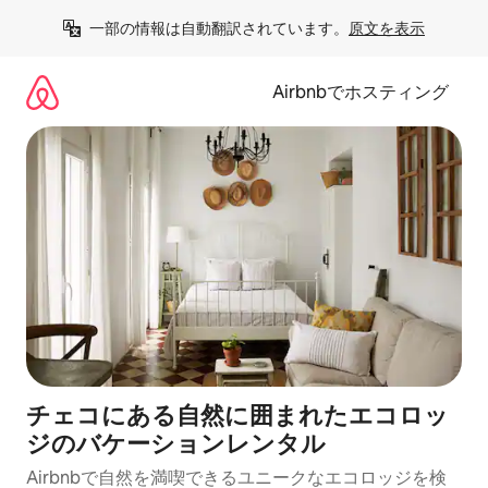
コ
一部の情報は自動翻訳されています。
原文を表示
ン
テ
ン
Airbnbでホスティング
ツ
に
ス
キ
ッ
プ
チェコにある自然に囲まれたエコロッ
ジのバケーションレンタル
Airbnbで自然を満喫できるユニークなエコロッジを検