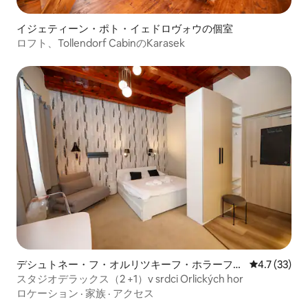
イジェティーン・ポト・イェドロヴォウの個室
ロフト、Tollendorf CabinのKarasek
デシュトネー・フ・オルリツキーフ・ホラーフの
レビュー33
4.7 (33)
個室
スタジオデラックス（2 +1）v srdci Orlických hor
ロケーション
·
家族
·
アクセス