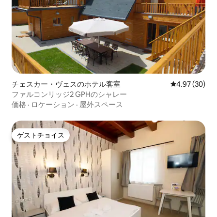
チェスカー・ヴェスのホテル客室
レビュー30件
4.97 (30)
ファルコンリッジ2 GPHのシャレー
価格
·
ロケーション
·
屋外スペース
ゲストチョイス
ゲストチョイス