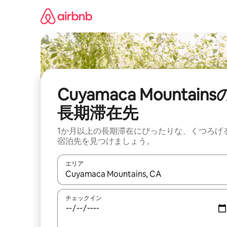
コ
ン
テ
ン
ツ
に
ス
キ
ッ
Cuyamaca Mountains
プ
長期滞在先
1か月以上の長期滞在にぴったりな、くつろげ
宿泊先を見つけましょう。
エリア
検索結果が表示されたら、上下の矢印キーを使っ
チェックイン