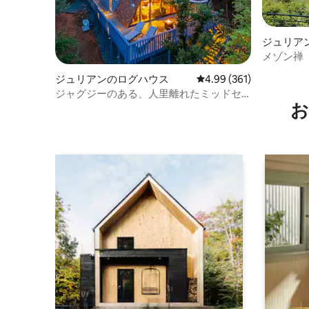
ジュリア
メゾン禅
ジュリアンのログハウス
レビュー361件、5つ星
4.99 (361)
ジャグジーのある、人里離れたミッドセ
お
ンチュリーモダンAフレーム