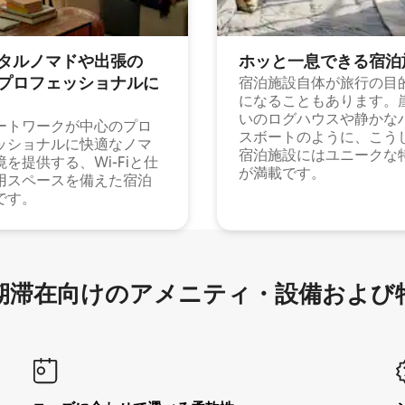
タルノマドや出⁠張⁠の
ホッと一⁠息⁠で⁠き⁠る宿⁠泊
⁠ロ⁠フ⁠ェ⁠ッ⁠シ⁠ョ⁠ナ⁠ル⁠に
宿泊施設自体が旅行の目
になることもあります。
いのログハウスや静かな
ートワークが中心のプロ
スボートのように、こう
ッショナルに快適なノマ
宿泊施設にはユニークな
境を提供する、Wi-Fiと仕
が満載です。
用スペースを備えた宿泊
です。
滞在向け⁠のア⁠メ⁠ニ⁠テ⁠ィ⁠・設⁠備⁠および