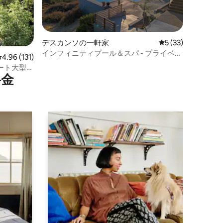
デスカンソの一軒家
レビュー33件、5
5 (33)
インフィニティプール＆スパ - プライベー
レビュー131件、5つ星中4.96つ星の平均評価
4.96 (131)
ト - 絶景 - ラグジュアリー
イベート大型デ
⁠金