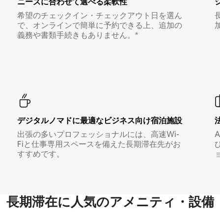
ニーズに合わせて選べる柔軟性
希望のチェックイン・チェックアウト日を選ん
で、オンラインで簡単に予約できる上、追加の
義務や書類手続きもありません。*
デジタルノマド⁠に最⁠適⁠なビ⁠ジ⁠ネ⁠ス⁠向⁠け宿⁠泊⁠施⁠設
出張の多いプロフェッショナルには、高速Wi-
Fiと仕事専用スペースを備えた長期滞在先がお
すすめです。
長期滞在に人気のアメニティ・設備