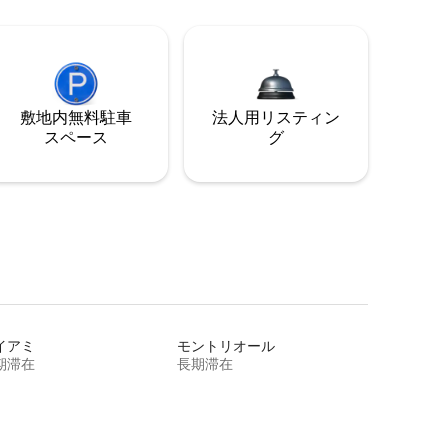
敷地内無料駐⁠車
法人用リスティン
ス⁠ペ⁠ー⁠ス
グ
イアミ
モントリオール
期滞在
長期滞在