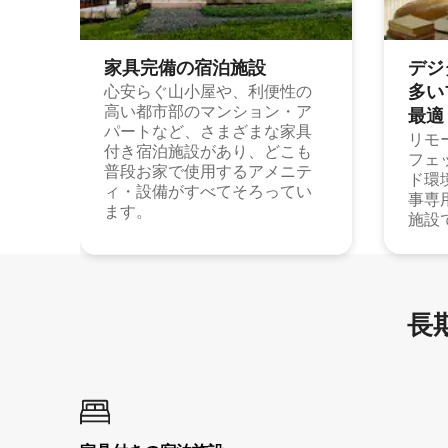
家具完備の宿⁠泊⁠施⁠設
デジ
多⁠いプ
心安らぐ山小屋や、利便性の
高い都市部のマンション・ア
最⁠適
パートなど、さまざまな家具
リモ
付き宿泊施設があり、どこも
フェ
普段お家で使用するアメニテ
ド環
ィ・設備がすべてそろってい
事専
ます。
施設
長期