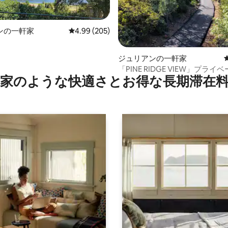
ンの一軒家
レビュー205件、5つ星中4.99つ星の平均評価
4.99 (205)
中4.99つ星の平均評価
ジュリアンの一軒家
「PINE RIDGE VIEW」プラ
家のような快⁠適⁠さ⁠とお⁠得⁠な長⁠期⁠滞⁠在料
ッキ付き、犬OK、ゲート付き