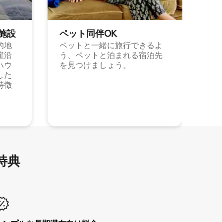
施⁠設
ペット同⁠伴OK
的地
ペットと一緒に旅行できるよ
崖沿
う、ペットと泊まれる宿泊先
ハウ
を見つけましょう。
した
特徴
特⁠典