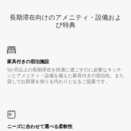
長期滞在向け⁠のア⁠メ⁠ニ⁠テ⁠ィ⁠・設⁠備⁠およ
び特⁠典
家具付き⁠の宿⁠泊⁠施⁠設
1か月以上の長期滞在を快適に過ごすのに必要なキッチ
ンとアメニティ・設備を備えた家具付きの宿泊先。また
貸しでお部屋を借りる代わりとなるご提案です。
ニーズに合わせて選べる柔軟性