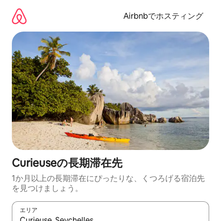
コ
ン
Airbnbでホスティング
テ
ン
ツ
に
ス
キ
ッ
プ
Curieuseの長期滞在先
1か月以上の長期滞在にぴったりな、くつろげる宿泊先
を見つけましょう。
エリア
検索結果が表示されたら、上下の矢印キーを使って移動するか、