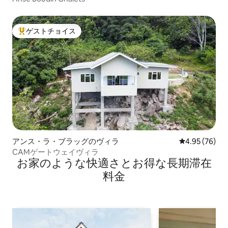
ゲストチョイス
大好評のゲストチョイスです。
アンス・ラ・ブラッグのヴィラ
レビュー76件
4.95 (76)
CAMゲートウェイヴィラ
お家のような快⁠適⁠さ⁠とお⁠得⁠な長⁠期⁠滞⁠在
料⁠金