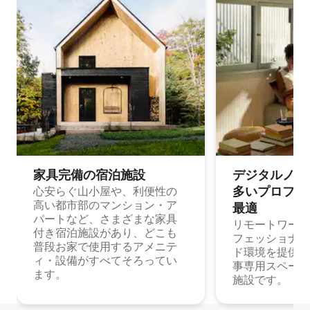
家具完備の宿⁠泊⁠施⁠設
デジタルノマド
多⁠いプ⁠ロ⁠フ⁠ェ⁠
心安らぐ山小屋や、利便性の
高い都市部のマンション・ア
最⁠適
パートなど、さまざまな家具
リモートワーク
付き宿泊施設があり、どこも
フェッショナル
普段お家で使用するアメニテ
ド環境を提供する
ィ・設備がすべてそろってい
事専用スペース
ます。
施設です。