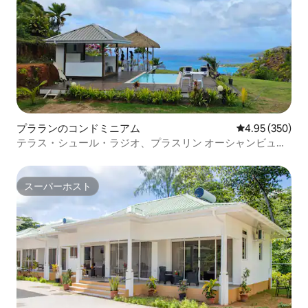
プラランのコンドミニアム
レビュー350件
4.95 (350)
テラス・シュール・ラジオ、プラスリン オーシャンビュー
アパートメント
スーパーホスト
スーパーホスト