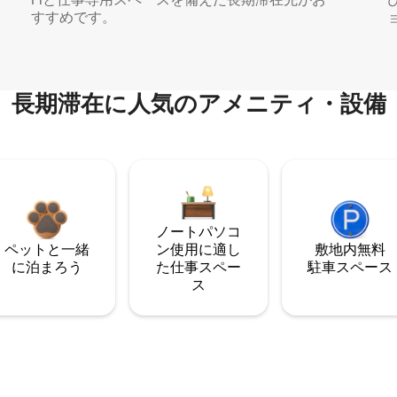
すすめです。
長期滞在に人気のアメニティ・設備
ノートパソコ
ペットと一緒
ン使用に適し
敷地内無料
に泊まろう
た仕事スペー
駐⁠車ス⁠ペ⁠ー⁠ス
ス