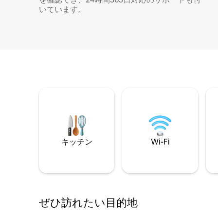
いています。
キッチン
Wi-Fi
ぜひ訪⁠れ⁠た⁠い目⁠的⁠地