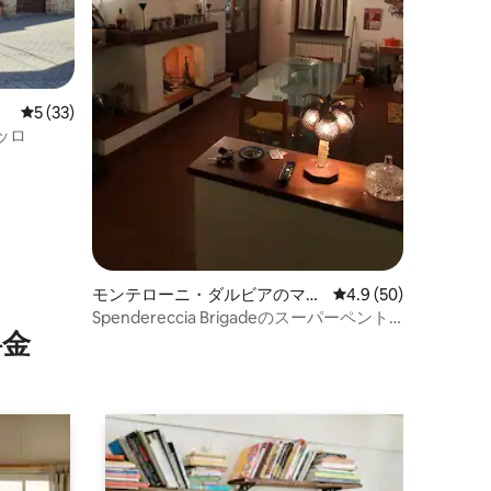
レビュー33件、5つ星中5つ星の平均評価
5 (33)
ッロ
モンテローニ・ダルビアのマン
レビュー50件、5つ星
4.9 (50)
ション・アパート
Spendereccia Brigadeのスーパーペント
⁠金
ハウス！