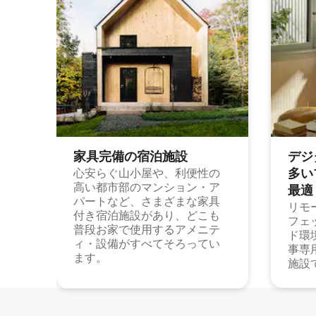
家具完備の宿⁠泊⁠施⁠設
デジ
多⁠いプ
心安らぐ山小屋や、利便性の
高い都市部のマンション・ア
最⁠適
パートなど、さまざまな家具
リモ
付き宿泊施設があり、どこも
フェ
普段お家で使用するアメニテ
ド環
ィ・設備がすべてそろってい
事専
ます。
施設