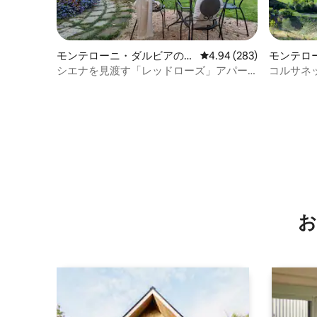
モンテローニ・ダルビアのマ
レビュー283件、5つ星中
4.94 (283)
モンテロ
ンション・アパート
軒家
シエナを見渡す「レッドローズ」アパー
コルサネ
トメント。
お