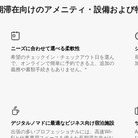
滞在向け⁠のア⁠メ⁠ニ⁠テ⁠ィ⁠・設⁠備⁠および
ニーズに合わせて選べる柔軟性
希望のチェックイン・チェックアウト日を選ん
で、オンラインで簡単に予約できる上、追加の
義務や書類手続きもありません。*
デジタルノマド⁠に最⁠適⁠なビ⁠ジ⁠ネ⁠ス⁠向⁠け宿⁠泊⁠施⁠設
出張の多いプロフェッショナルには、高速Wi-
Fiと仕事専用スペースを備えた長期滞在先がお