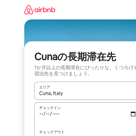
コ
ン
テ
ン
ツ
に
ス
キ
ッ
Cunaの長期滞在先
プ
1か月以上の長期滞在にぴったりな、くつろげ
宿泊先を見つけましょう。
エリア
検索結果が表示されたら、上下の矢印キーを使っ
チェックイン
チェックアウト