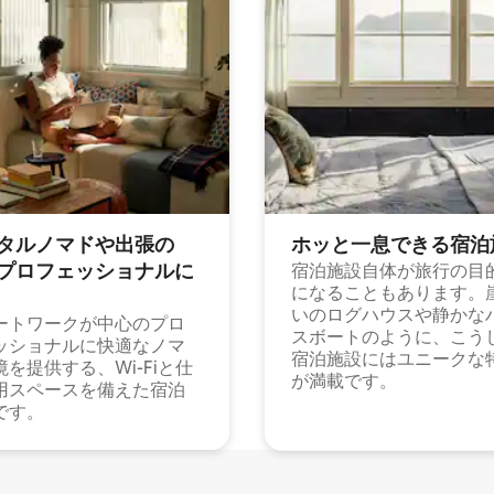
タルノマドや出⁠張⁠の
ホッと一⁠息⁠で⁠き⁠る宿⁠泊
⁠ロ⁠フ⁠ェ⁠ッ⁠シ⁠ョ⁠ナ⁠ル⁠に
宿泊施設自体が旅行の目
になることもあります。
いのログハウスや静かな
ートワークが中心のプロ
スボートのように、こう
ッショナルに快適なノマ
宿泊施設にはユニークな
境を提供する、Wi-Fiと仕
が満載です。
用スペースを備えた宿泊
です。