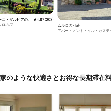
4.94つ星の平均評価
ーニ・ダルビアの一
レビュー203件、5つ星中4.87つ星の平均評価
4.87 (203)
ッロの塔
ムルロの別荘
アパートメント・イル・カステ
家のような快⁠適⁠さ⁠とお⁠得⁠な長⁠期⁠滞⁠在料