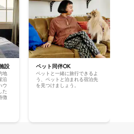
施⁠設
ペット同⁠伴OK
的地
ペットと一緒に旅行できるよ
崖沿
う、ペットと泊まれる宿泊先
ハウ
を見つけましょう。
した
特徴