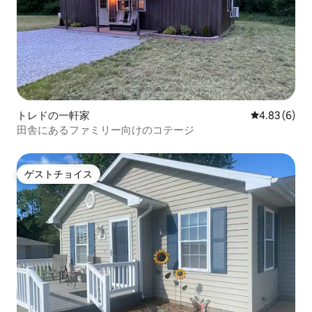
トレドの一軒家
レビュー6件
4.83 (6)
田舎にあるファミリー向けのコテージ
ゲストチョイス
ゲストチョイス