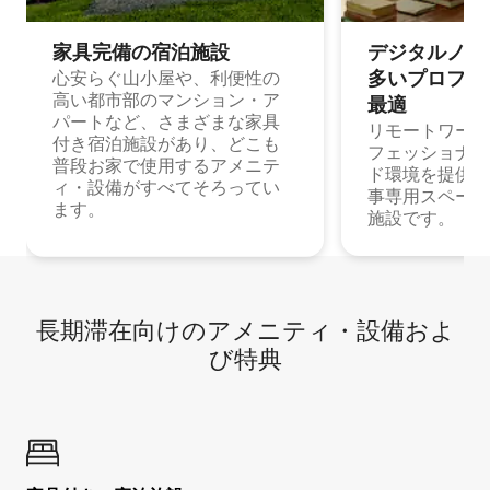
家具完備の宿⁠泊⁠施⁠設
デジタルノマド
多⁠いプ⁠ロ⁠フ⁠ェ⁠
心安らぐ山小屋や、利便性の
高い都市部のマンション・ア
最⁠適
パートなど、さまざまな家具
リモートワーク
付き宿泊施設があり、どこも
フェッショナル
普段お家で使用するアメニテ
ド環境を提供する
ィ・設備がすべてそろってい
事専用スペース
ます。
施設です。
長期滞在向け⁠のア⁠メ⁠ニ⁠テ⁠ィ⁠・設⁠備⁠およ
び特⁠典