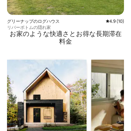
グリーナップのログハウス
レビュー10
4.9 (10)
リバーボトムの隠れ家
お家のような快⁠適⁠さ⁠とお⁠得⁠な長⁠期⁠滞⁠在
料⁠金