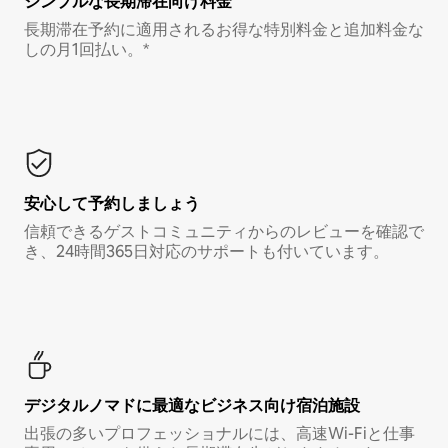
シンプルな長期滞在向け料金
長期滞在予約に適用されるお得な特別料金と追加料金な
しの月1回払い。*
安心して予約しましょう
信頼できるゲストコミュニティからのレビューを確認で
き、24時間365日対応のサポートも付いています。
デジタルノマド⁠に最⁠適⁠なビ⁠ジ⁠ネ⁠ス⁠向⁠け宿⁠泊⁠施⁠設
出張の多いプロフェッショナルには、高速Wi-Fiと仕事