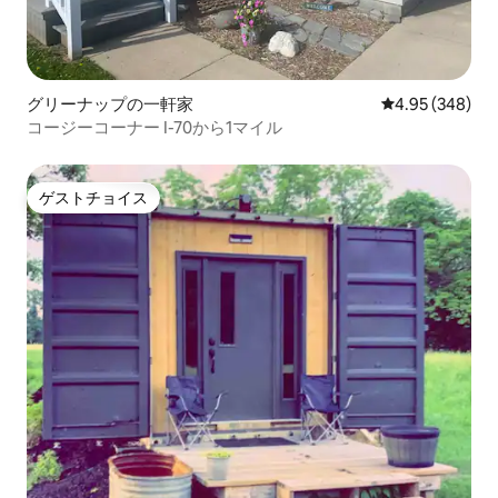
グリーナップの一軒家
レビュー348件
4.95 (348)
コージーコーナー I-70から1マイル
ゲストチョイス
ゲストチョイス