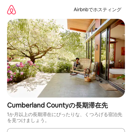
コ
ン
Airbnbでホスティング
テ
ン
ツ
に
ス
キ
ッ
プ
Cumberland Countyの長期滞在先
1か月以上の長期滞在にぴったりな、くつろげる宿泊先
を見つけましょう。