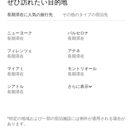
ぜひ訪⁠れ⁠た⁠い目⁠的⁠地
長期滞在に人気の旅行先
その他のタ⁠イ⁠プ⁠の宿⁠泊⁠先
ニューヨーク
バルセロナ
長期滞在
長期滞在
フィレンツェ
アテネ
長期滞在
長期滞在
マイアミ
モントリオール
長期滞在
長期滞在
シアトル
さらに表示
長期滞在
*特定の地域および一部の宿泊施設には例外が適用される場合が
あります。