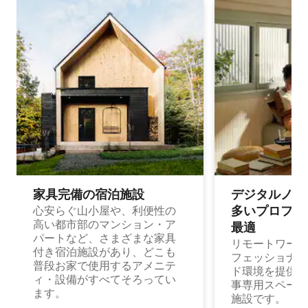
家具完備の宿⁠泊⁠施⁠設
デジタルノマド
多⁠いプ⁠ロ⁠フ⁠ェ⁠
心安らぐ山小屋や、利便性の
高い都市部のマンション・ア
最⁠適
パートなど、さまざまな家具
リモートワーク
付き宿泊施設があり、どこも
フェッショナル
普段お家で使用するアメニテ
ド環境を提供する
ィ・設備がすべてそろってい
事専用スペース
ます。
施設です。