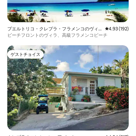
プエルトリコ・クレブラ・フラメンコのヴィ
レビュー192件
4.93 (192)
ラ
ビーチフロントのヴィラ、高級フラメンコビーチ
ゲストチョイス
ゲストチョイス