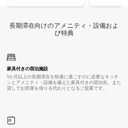
長期滞在向け⁠のア⁠メ⁠ニ⁠テ⁠ィ⁠・設⁠備⁠およ
び特⁠典
家具付き⁠の宿⁠泊⁠施⁠設
1か月以上の長期滞在を快適に過ごすのに必要なキッチ
ンとアメニティ・設備を備えた家具付きの宿泊先。また
貸しでお部屋を借りる代わりとなるご提案です。