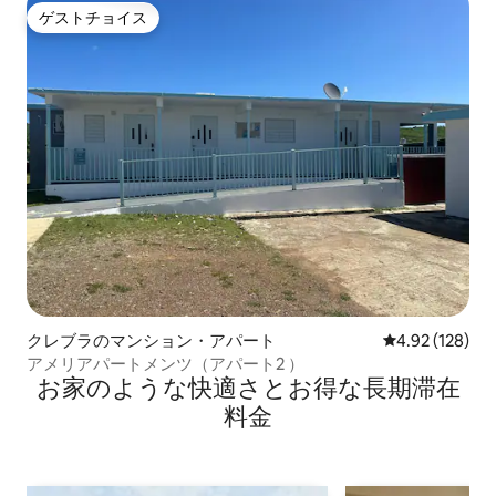
ゲストチョイス
ゲストチョイス
クレブラのマンション・アパート
レビュー128件
4.92 (128)
アメリアパートメンツ（アパート2 ）
お家のような快⁠適⁠さ⁠とお⁠得⁠な長⁠期⁠滞⁠在
料⁠金