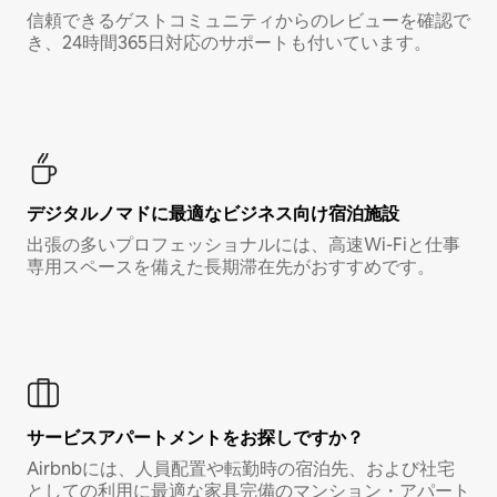
信頼できるゲストコミュニティからのレビューを確認で
き、24時間365日対応のサポートも付いています。
デジタルノマド⁠に最⁠適⁠なビ⁠ジ⁠ネ⁠ス⁠向⁠け宿⁠泊⁠施⁠設
出張の多いプロフェッショナルには、高速Wi-Fiと仕事
専用スペースを備えた長期滞在先がおすすめです。
サービスアパートメントをお探しですか？
Airbnbには、人員配置や転勤時の宿泊先、および社宅
としての利用に最適な家具完備のマンション・アパート