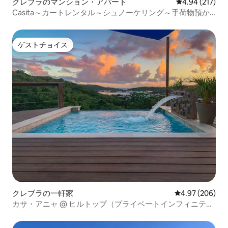
クレブラのマンション・アパート
レビュー217件
4.94 (217)
Casita～カートレンタル～シュノーケリング～手荷物預か
り
ゲストチョイス
ゲストチョイス
クレブラの一軒家
レビュー206件
4.97 (206)
カサ・アニャ @ ヒルトップ（プライベートインフィニティ
プランジプール）