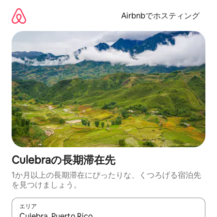
コ
ン
Airbnbでホスティング
テ
ン
ツ
に
ス
キ
ッ
プ
Culebraの長期滞在先
1か月以上の長期滞在にぴったりな、くつろげる宿泊先
を見つけましょう。
エリア
検索結果が表示されたら、上下の矢印キーを使って移動するか、