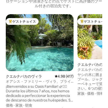
ロケーションや清潔さなどの点でゲストに高評価のプー
ル付きの宿泊先です。
ゲストチョイス
ゲストチョイス
大好評のゲストチョイスです。
大好評のゲストチ
クエルナバカの一
クエルナバカの魅
ヤシの木に囲まれ
クエルナバカのヴィラ
レビュー417件、5つ星中4.98
4.98 (417)
プール、ジャグジ
オアシス・ファミリー・ヴィラ、プライ
ーベキューで笑い
ベート温水プール
¡Bienvenidos a su Oasis Familiar! 🌿🏊‍♂️
さい。6つの寝室
Durante los últimos 7 años, nos hemos
備の整ったキッチ
家族
·
価格
·
情報の
dedicado a perfeccionar la experiencia
ネットが利用でき
de descanso de nuestros huéspedes. Si
集まるのに最適な
buscas un refugio seguro, con una
価格
·
家族
·
朝食
地にあり、100%