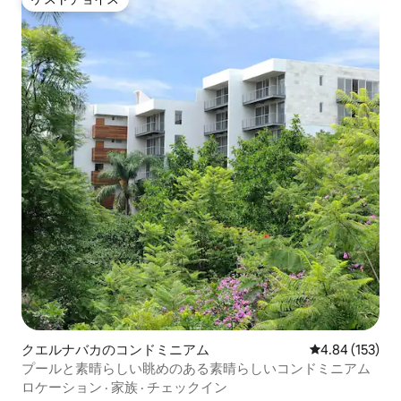
ゲストチョイス
クエルナバカのコンドミニアム
レビュー153件
4.84 (153)
プールと素晴らしい眺めのある素晴らしいコンドミニアム
ロケーション
·
家族
·
チェックイン