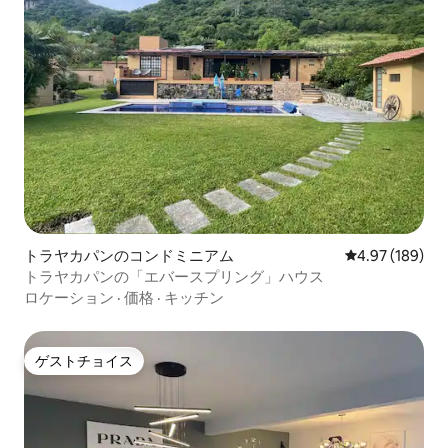
トラヤカパンのコンドミニアム
レビュー189件
4.97 (189)
トラヤカパンの「エバースプリング」ハウス
ロケーション
·
価格
·
キッチン
ゲストチョイス
ゲストチョイス