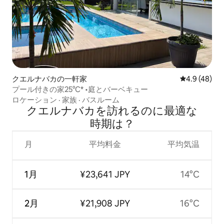
クエルナバカの一軒家
レビュー48
4.9 (48)
プール付きの家25°C* •庭とバーベキュー
ロケーション
·
家族
·
バスルーム
クエルナバカを訪⁠れ⁠るの⁠に最⁠適⁠な
時⁠期⁠は⁠？
月
平均料金
平均気温
1月
¥23,641 JPY
14°C
2月
¥21,908 JPY
16°C