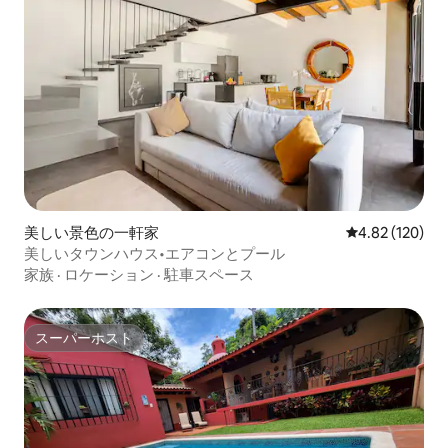
美しい景色の一軒家
レビュー120件
4.82 (120)
美しいタウンハウス•エアコンとプール
家族
·
ロケーション
·
駐車スペース
スーパーホスト
スーパーホスト