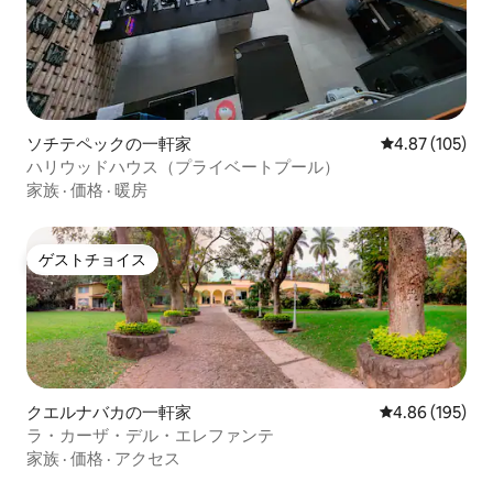
ソチテペックの一軒家
レビュー105件
4.87 (105)
ハリウッドハウス（プライベートプール）
家族
·
価格
·
暖房
ゲストチョイス
ゲストチョイス
クエルナバカの一軒家
レビュー195件
4.86 (195)
ラ・カーザ・デル・エレファンテ
家族
·
価格
·
アクセス