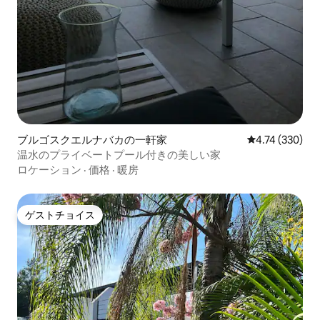
ブルゴスクエルナバカの一軒家
レビュー330件
4.74 (330)
温水のプライベートプール付きの美しい家
ロケーション
·
価格
·
暖房
ゲストチョイス
ゲストチョイス