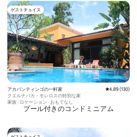
ゲストチョイス
ゲストチョイス
アカパンティンゴの一軒家
レビュー130件
4.89 (130)
クエルナバカ・モレロスの特別な家
家族
·
ロケーション
·
おもてなし
プール付きのコンドミニアム
ゲストチョイス