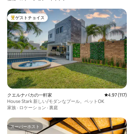
ゲストチョイス
大好評のゲストチョイスです。
クエルナバカの一軒家
レビュー117
4.97 (117)
House Stark 新しい/モダンなプール。ペットOK
家族
·
ロケーション
·
裏庭
スーパーホスト
スーパーホスト