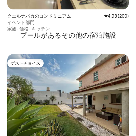
クエルナバカのコンドミニアム
レビュー200件
4.93 (200)
イベント部門
家族
·
価格
·
キッチン
プールがあるその他の宿泊施設
ゲストチョイス
ゲストチョイス