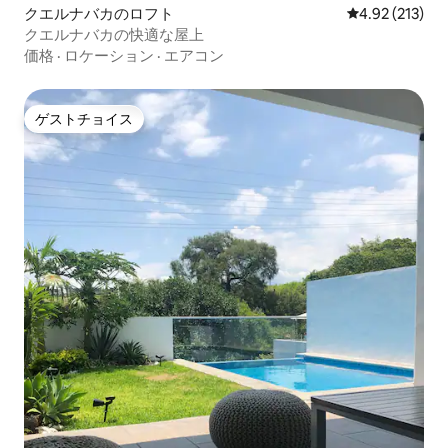
クエルナバカのロフト
レビュー213件
4.92 (213)
クエルナバカの快適な屋上
価格
·
ロケーション
·
エアコン
ゲストチョイス
ゲストチョイス