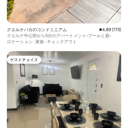
クエルナバカのコンドミニアム
レビュー173件
4.89 (173)
クエルナ中心部から5分のアパートメント•プールと庭•
ロケーション
·
家族
·
チェックアウト
ゲストチョイス
ゲストチョイス