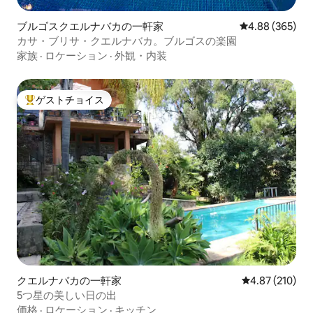
ブルゴスクエルナバカの一軒家
レビュー365件
4.88 (365)
カサ・ブリサ・クエルナバカ。ブルゴスの楽園
家族
·
ロケーション
·
外観・内装
ゲストチョイス
大好評のゲストチョイスです。
クエルナバカの一軒家
レビュー210件
4.87 (210)
5つ星の美しい日の出
価格
·
ロケーション
·
キッチン