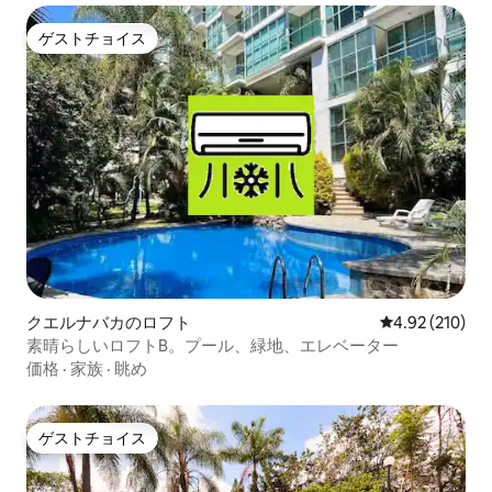
ゲストチョイス
ゲストチョイス
クエルナバカのロフト
レビュー210件
4.92 (210)
素晴らしいロフトB。プール、緑地、エレベーター
価格
·
家族
·
眺め
ゲストチョイス
ゲストチョイス