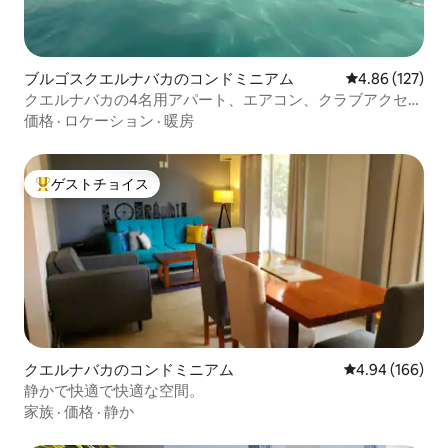
ブルゴスクエルナバカのコンドミニアム
レビュー127件
4.86 (127)
クエルナバカの4名用アパート、エアコン、クラブアクセス
付き
価格
·
ロケーション
·
暖房
ゲストチョイス
大好評のゲストチョイスです。
クエルナバカのコンドミニアム
レビュー166件
4.94 (166)
静かで快適で快適な空間。
家族
·
価格
·
静か