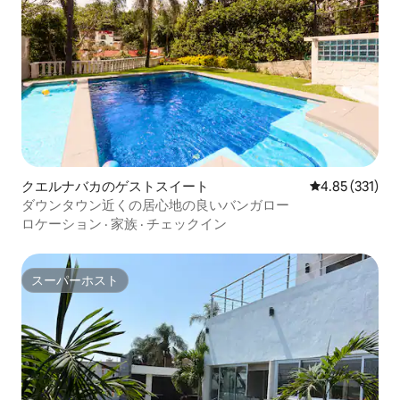
クエルナバカのゲストスイート
レビュー331件
4.85 (331)
ダウンタウン近くの居心地の良いバンガロー
ロケーション
·
家族
·
チェックイン
スーパーホスト
スーパーホスト