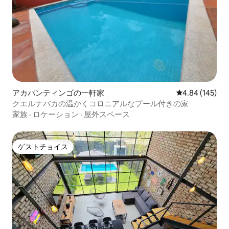
アカパンティンゴの一軒家
レビュー145件
4.84 (145)
クエルナバカの温かくコロニアルなプール付きの家
家族
·
ロケーション
·
屋外スペース
ゲストチョイス
ゲストチョイス