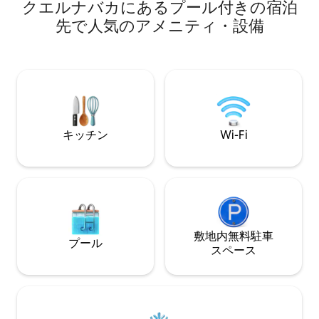
alberca 100% privada para disfrutar con
クエルナバカにあるプール付きの宿泊
の場所は、忘れら
los tuyos, este es tu lugar.
先で人気のアメニティ・設備
に最適です。 雄大なヤシの木とプール
で、ビーチにいる
す（ガスボイラー
ただけます）。 ご宿泊をご予約くださ
い。ご自宅のよう
い。
キッチン
Wi-Fi
敷地内無料駐⁠車
プール
ス⁠ペ⁠ー⁠ス