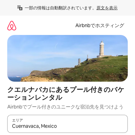
コ
一部の情報は自動翻訳されています。
原文を表示
ン
テ
ン
Airbnbでホスティング
ツ
に
ス
キ
ッ
プ
クエルナバカにあるプール付きのバケ
ーションレンタル
Airbnbでプール付きのユニークな宿泊先を見つけよう
エリア
検索結果が表示されたら、上下の矢印キーを使って移動するか、