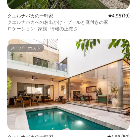
クエルナバカの一軒家
レビュー19件
4.95 (19)
クエルナバカへのお出かけ・プールと庭付きの家
ロケーション
·
家族
·
情報の正確さ
スーパーホスト
スーパーホスト
クエルナバカの一軒家
レビュー50件
4.86 (50)