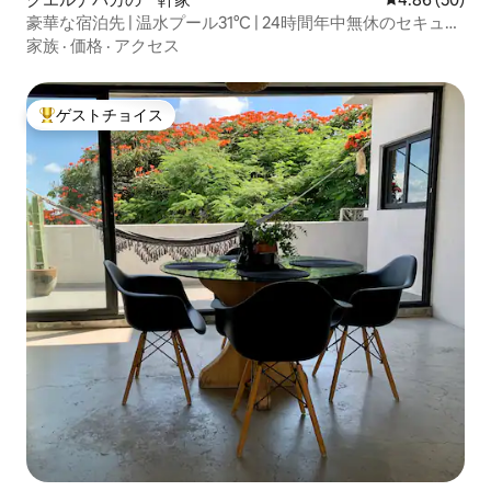
豪華な宿泊先 | 温水プール31°C | 24時間年中無休のセキュリ
ティ
家族
·
価格
·
アクセス
ゲストチョイス
大好評のゲストチョイスです。