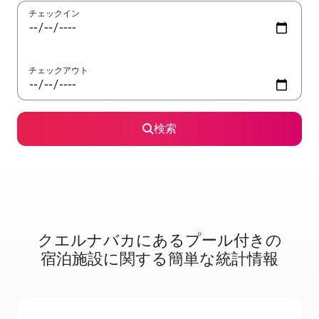
チェックイン
チェックアウト
検索
クエルナバカに⁠あ⁠るプ⁠ー⁠ル⁠付⁠き⁠の
宿⁠泊⁠施⁠設⁠に関⁠す⁠る簡⁠単⁠な統⁠計⁠情⁠報