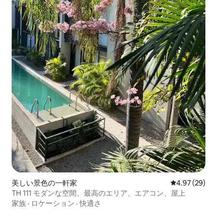
美しい景色の一軒家
レビュー29件
4.97 (29)
TH 111 モダンな空間、最高のエリア、エアコン、屋上
家族
·
ロケーション
·
快適さ