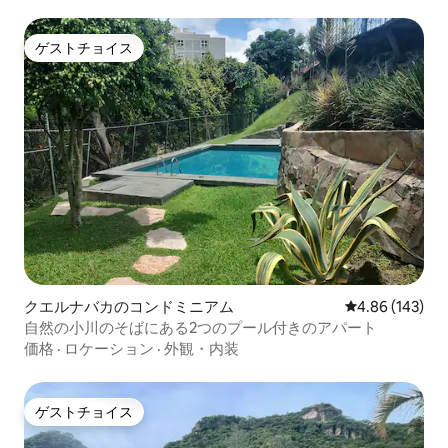
ゲストチョイス
ゲストチョイス
クエルナバカのコンドミニアム
レビュー143件
4.86 (143)
自然の小川のそばにある2つのプール付きのアパート
価格
·
ロケーション
·
外観・内装
ゲストチョイス
ゲストチョイス