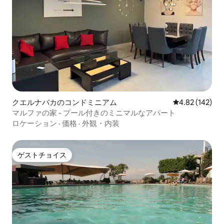
クエルナバカのコンドミニアム
レビュー142件
4.82 (142)
マルファの家 - プール付きのミニマルなアパート
ロケーション
·
価格
·
外観・内装
ゲストチョイス
ゲストチョイス