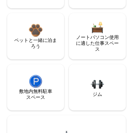
ノートパソコン使用
ペットと一緒に泊ま
に適した仕事スペー
ろう
ス
敷地内無料駐⁠車
ジム
ス⁠ペ⁠ー⁠ス