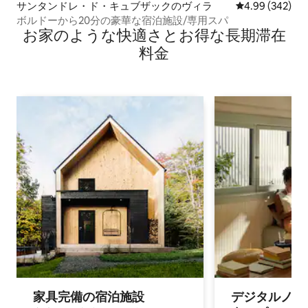
サンタンドレ・ド・キュブザックのヴィラ
レビュー342件
4.99 (342)
ボルドーから20分の豪華な宿泊施設/専用スパ
お家のような快⁠適⁠さ⁠とお⁠得⁠な長⁠期⁠滞⁠在
料⁠金
家具完備の宿⁠泊⁠施⁠設
デジタルノマド