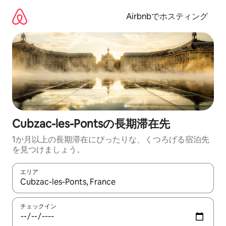
コ
ン
Airbnbでホスティング
テ
ン
ツ
に
ス
キ
ッ
プ
Cubzac-les-Pontsの長期滞在先
1か月以上の長期滞在にぴったりな、くつろげる宿泊先
を見つけましょう。
エリア
検索結果が表示されたら、上下の矢印キーを使って移動するか、
チェックイン