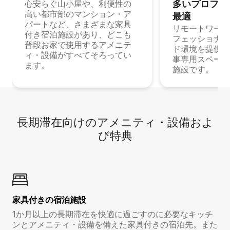
多⁠いプ⁠ロ⁠フ⁠ェ⁠
心安らぐ山小屋や、利便性の
高い都市部のマンション・ア
最⁠適
パートなど、さまざまな家具
リモートワーク
付き宿泊施設があり、どこも
フェッショナル
普段お家で使用するアメニテ
ド環境を提供する
ィ・設備がすべてそろってい
事専用スペース
ます。
施設です。
長期滞在向け⁠のア⁠メ⁠ニ⁠テ⁠ィ⁠・設⁠備⁠およ
び特⁠典
家具付き⁠の宿⁠泊⁠施⁠設
1か月以上の長期滞在を快適に過ごすのに必要なキッチ
ンとアメニティ・設備を備えた家具付きの宿泊先。また