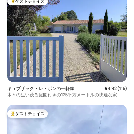
ゲストチョイス
大好評のゲストチョイスです。
キュブザック・レ・ポンの一軒家
レビュー116件
4.92 (116)
木々の生い茂る庭園付きの125平方メートルの快適な家
ゲストチョイス
大好評のゲストチョイスです。