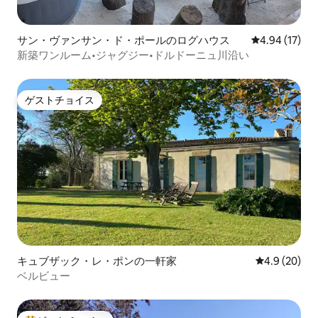
サン・ヴァンサン・ド・ポールのログハウス
レビュー17件
4.94 (17)
新築ワンルーム•ジャグジー•ドルドーニュ川沿い
ゲストチョイス
ゲストチョイス
キュブザック・レ・ポンの一軒家
レビュー20
4.9 (20)
ベルビュー