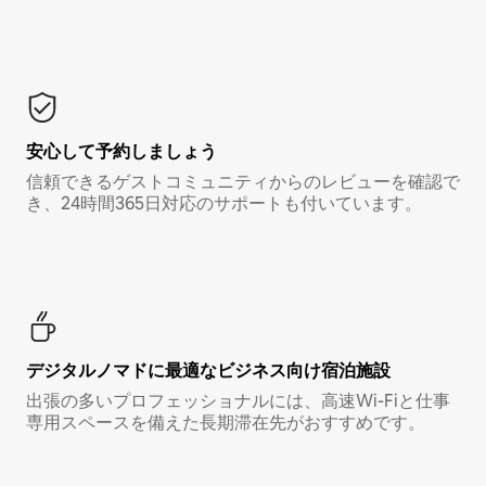
安心して予約しましょう
信頼できるゲストコミュニティからのレビューを確認で
き、24時間365日対応のサポートも付いています。
デジタルノマド⁠に最⁠適⁠なビ⁠ジ⁠ネ⁠ス⁠向⁠け宿⁠泊⁠施⁠設
出張の多いプロフェッショナルには、高速Wi-Fiと仕事
専用スペースを備えた長期滞在先がおすすめです。