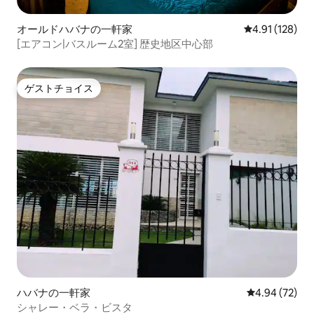
オールドハバナの一軒家
レビュー128件
4.91 (128)
[エアコン|バスルーム2室] 歴史地区中心部
ゲストチョイス
ゲストチョイス
ハバナの一軒家
レビュー72件
4.94 (72)
シャレー・ベラ・ビスタ