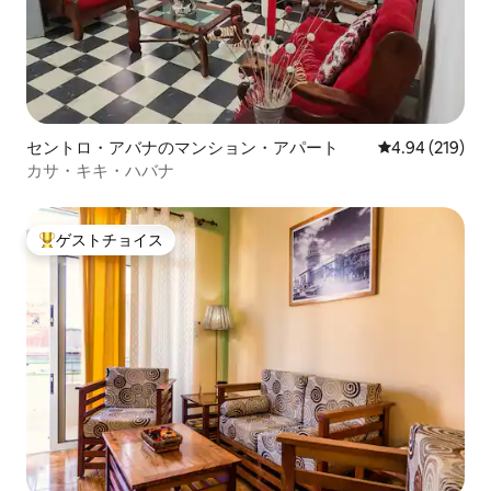
セントロ・アバナのマンション・アパート
レビュー219件
4.94 (219)
カサ・キキ・ハバナ
ゲストチョイス
大好評のゲストチョイスです。