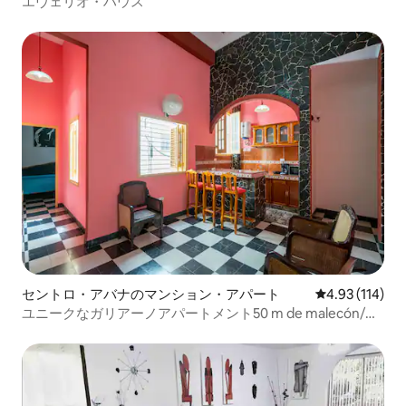
エヴェリオ・ハウス
セントロ・アバナのマンション・アパート
レビュー114件
4.93 (114)
ユニークなガリアーノアパートメント50 m de malecón/イ
ンターネット