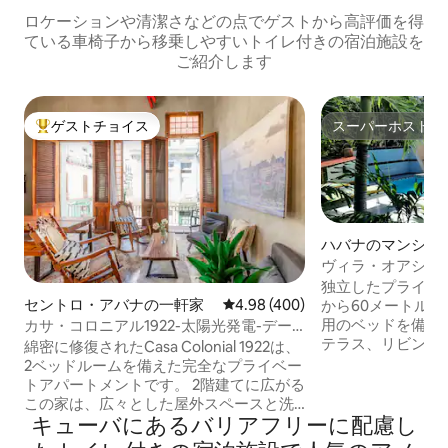
ロケーションや清潔さなどの点でゲストから高評価を得
ている車椅子から移乗しやすいトイレ付きの宿泊施設を
ご紹介します
ゲストチョイス
スーパーホスト
大好評のゲストチョイスです。
スーパーホスト
ハバナのマンショ
ト
ヴィラ・オアシス 
ビーチ
独立したプライベ
セントロ・アバナの一軒家
レビュー400件、5つ星中4.98
4.98 (400)
から60メートル
用のベッドを備え
カサ・コロニアル1922-太陽光発電-デー
テラス、リビング
タインターネット
綿密に修復されたCasa Colonial 1922は、
れぞれ専用バスル
2ベッドルームを備えた完全なプライベー
室、電話、テレビ
トアパートメントです。 2階建てに広がる
時間電気が使えます。 各部屋に
この家は、広々とした屋外スペースと洗
トエアコン、24
キューバにあるバリアフリーに配慮し
練された快適さを備えています。 この別
器、セーフティボックス 駐車場、
荘には、70フィートのバルコニー、16フ