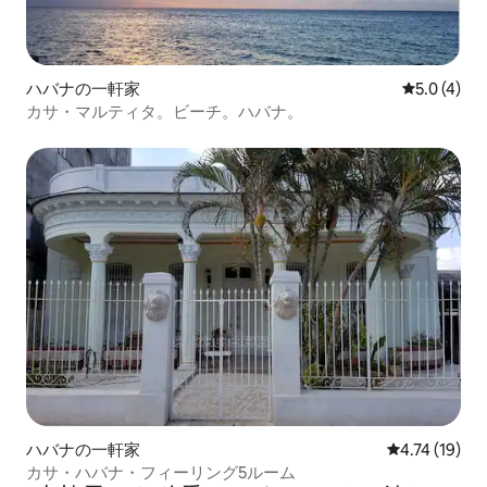
ハバナの一軒家
レビュー4
5.0 (4)
カサ・マルティタ。ビーチ。ハバナ。
ハバナの一軒家
レビュー19件
4.74 (19)
カサ・ハバナ・フィーリング5ルーム