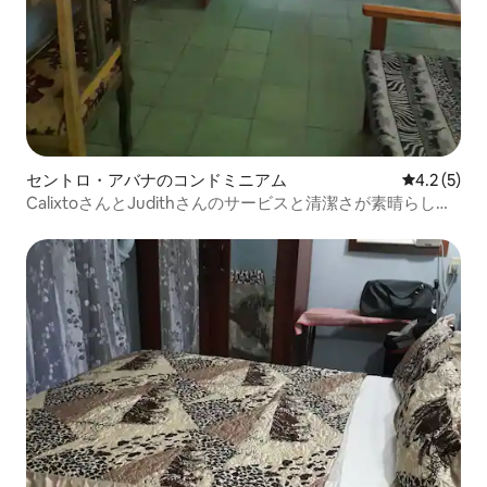
セントロ・アバナのコンドミニアム
レビュー5
4.2 (5)
CalixtoさんとJudithさんのサービスと清潔さが素晴らし
い。