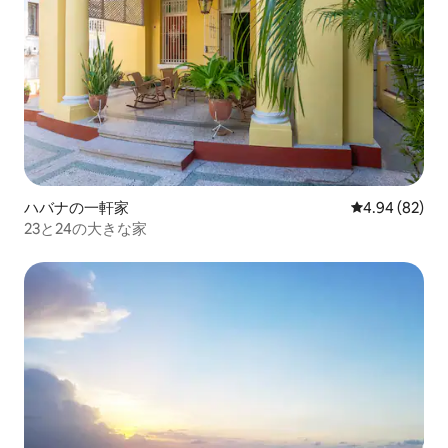
ハバナの一軒家
レビュー82件
4.94 (82)
23と24の大きな家