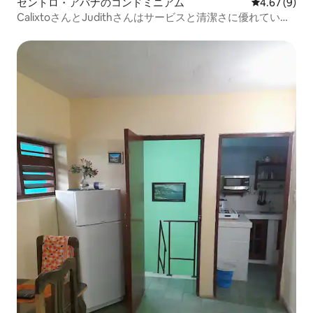
セントロ・アバナのコンドミニアム
レビュー9件
4.67 (9)
CalixtoさんとJudithさんはサービスと清潔さに優れていま
す。