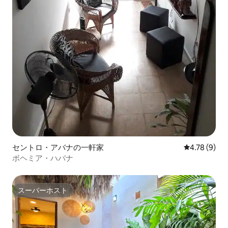
セントロ・アバナの一軒家
レビュー9件
4.78 (9)
ボヘミア・ハバナ
スーパーホスト
スーパーホスト