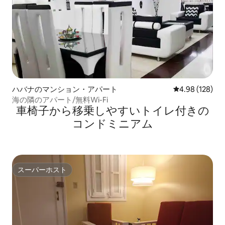
ハバナのマンション・アパート
レビュー128件
4.98 (128)
海の隣のアパート/無料Wi-Fi
車椅子から移乗しやすいトイレ付きの
コンドミニアム
スーパーホスト
スーパーホスト