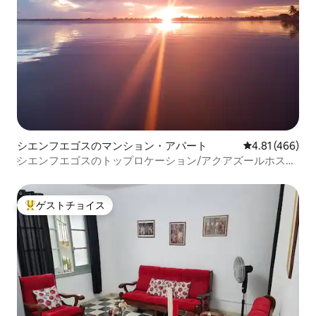
シエンフエゴスのマンション・アパート
レビュー466件
4.81 (466)
҉シエンフエゴスのトップロケーション/アクアズールホステ
ル҉
ゲストチョイス
大好評のゲストチョイスです。