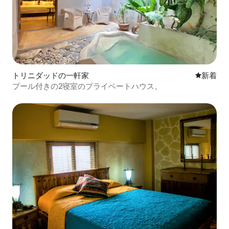
トリニダッドの一軒家
新しい宿
新着
プール付きの2寝室のプライベートハウス。