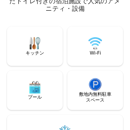
たトイレ付きの宿泊施設で人気のアメ
プールエリア ご希望の場合は、美味しい
ィートの天井、螺旋階段、屋上庭園、オ
ニティ・設備
朝食や夕食などの
リジナルタイル、6つのエアコンと扇風
を提供しています
機、モダンなキッチン、3つのフルバスル
あります。
ーム（1つはスイート）、ランドリーがあ
ります。また、ハバナの賑やかな街並み
とハンモックが最大限のリラクゼーショ
ンを提供します。
キッチン
Wi-Fi
敷地内無料駐⁠車
プール
ス⁠ペ⁠ー⁠ス