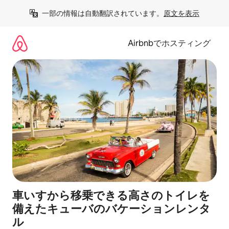
コ
一部の情報は自動翻訳されています。
原文を表示
ン
テ
ン
Airbnbでホスティング
ツ
に
ス
キ
ッ
プ
車いすから移乗できる高さのトイレを
備えたキューバのバケーションレンタ
ル