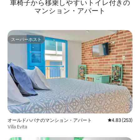
車椅子から移乗しやすいトイレ付きの
マンション・アパート
スーパーホスト
スーパーホスト
オールドハバナのマンション・アパート
レビュー253件
4.83 (253)
Villa Evita