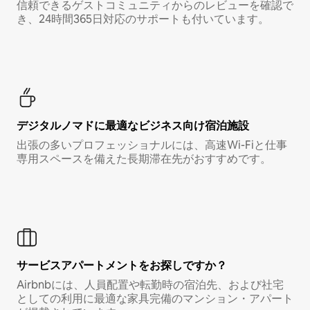
信頼できるゲストコミュニティからのレビューを確認で
き、24時間365日対応のサポートも付いています。
デジタルノマド⁠に最⁠適⁠なビ⁠ジ⁠ネ⁠ス⁠向⁠け宿⁠泊⁠施⁠設
出張の多いプロフェッショナルには、高速Wi-Fiと仕事
専用スペースを備えた長期滞在先がおすすめです。
サービスアパートメントをお探しですか？
Airbnbには、人員配置や転勤時の宿泊先、および社宅
としての利用に最適な家具完備のマンション・アパート