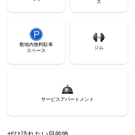
ス
敷地内無料駐⁠車
ジム
ス⁠ペ⁠ー⁠ス
サービスアパートメント
ぜひ訪⁠れ⁠た⁠い目⁠的⁠地