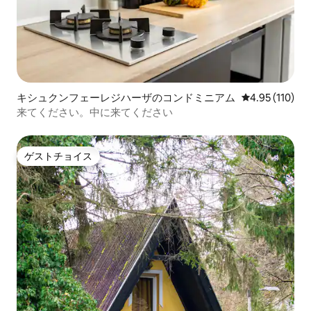
キシュクンフェーレジハーザのコンドミニアム
レビュー110件
4.95 (110)
来てください。中に来てください
ゲストチョイス
ゲストチョイス