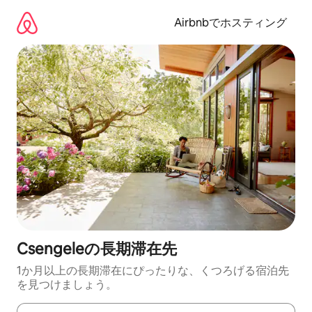
コ
ン
Airbnbでホスティング
テ
ン
ツ
に
ス
キ
ッ
プ
Csengeleの長期滞在先
1か月以上の長期滞在にぴったりな、くつろげる宿泊先
を見つけましょう。