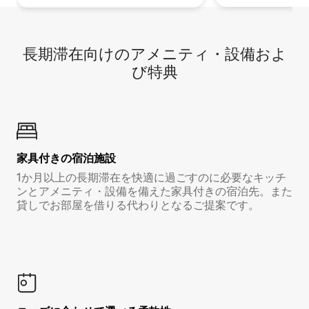
長期滞在向け⁠のア⁠メ⁠ニ⁠テ⁠ィ⁠・設⁠備⁠およ
び特⁠典
家具付き⁠の宿⁠泊⁠施⁠設
1か月以上の長期滞在を快適に過ごすのに必要なキッチ
ンとアメニティ・設備を備えた家具付きの宿泊先。また
貸しでお部屋を借りる代わりとなるご提案です。