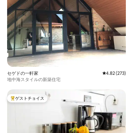
セゲドの一軒家
レビュー273件
4.82 (273)
地中海スタイルの新築住宅
ゲストチョイス
大好評のゲストチョイスです。