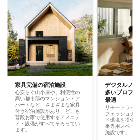
家具完備の宿⁠泊⁠施⁠設
デジタルノマド
多⁠いプ⁠ロ⁠フ⁠ェ⁠
心安らぐ山小屋や、利便性の
高い都市部のマンション・ア
最⁠適
パートなど、さまざまな家具
リモートワーク
付き宿泊施設があり、どこも
フェッショナル
普段お家で使用するアメニテ
ド環境を提供する
ィ・設備がすべてそろってい
事専用スペース
ます。
施設です。