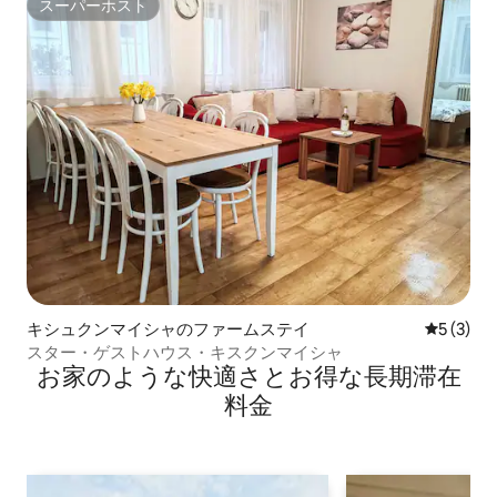
スーパーホスト
スーパーホスト
キシュクンマイシャのファームステイ
レビュー
5 (3)
スター・ゲストハウス・キスクンマイシャ
お家のような快⁠適⁠さ⁠とお⁠得⁠な長⁠期⁠滞⁠在
料⁠金