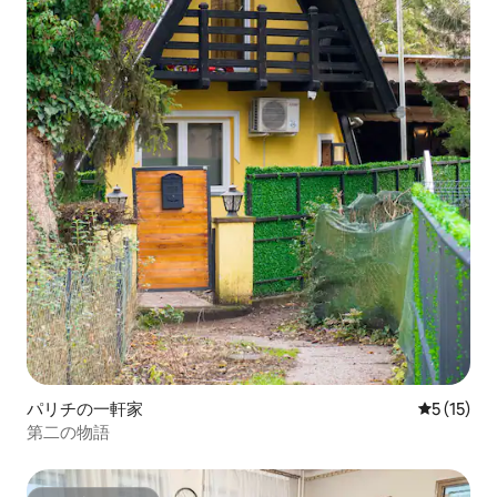
パリチの一軒家
レビュー1
5 (15)
第二の物語