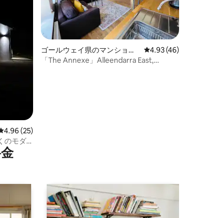
ゴールウェイ県のマンショ
レビュー46件、5つ星
4.93 (46)
ン・アパート
「The Annexe」Alleendarra East,
Woodford
レビュー25件、5つ星中4.96つ星の平均評価
4.96 (25)
くのモダ
⁠金