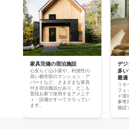
家具完備の宿⁠泊⁠施⁠設
デジ
多⁠いプ
心安らぐ山小屋や、利便性の
高い都市部のマンション・ア
最⁠適
パートなど、さまざまな家具
リモ
付き宿泊施設があり、どこも
フェ
普段お家で使用するアメニテ
ド環
ィ・設備がすべてそろってい
事専
ます。
施設