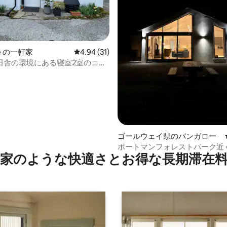
中4.94つ星の平均評価
re の一軒家
レビュー31件、5つ星中4.94つ星の平均評価
4.94 (31)
田舎の環境にある寝室2室のコテ
ゴールウェイ県のバンガロー
ポートマンフォレストパーク近
家のような快⁠適⁠さ⁠とお⁠得⁠な長⁠期⁠滞⁠在料
ンなコテージ、6名様用