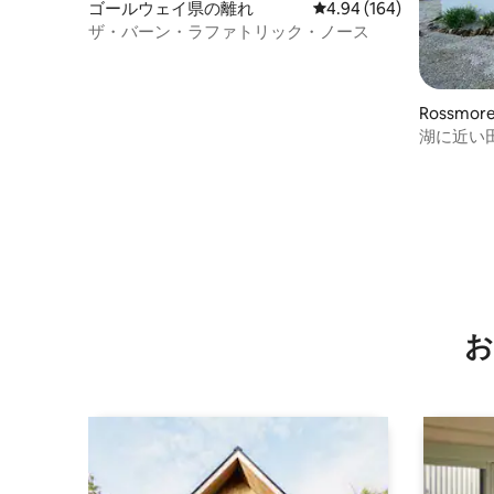
ゴールウェイ県の離れ
レビュー164件、5つ星
4.94 (164)
ザ・バーン・ラファトリック・ノース
Rossmo
湖に近い
ージ。
お