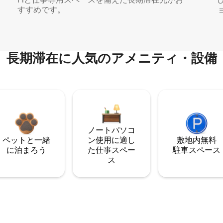
すすめです。
長期滞在に人気のアメニティ・設備
ノートパソコ
ペットと一緒
ン使用に適し
敷地内無料
に泊まろう
た仕事スペー
駐⁠車ス⁠ペ⁠ー⁠ス
ス