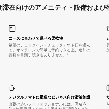
滞在向け⁠のア⁠メ⁠ニ⁠テ⁠ィ⁠・設⁠備⁠および
ニーズに合わせて選べる柔軟性
希望のチェックイン・チェックアウト日を選ん
で、オンラインで簡単に予約できる上、追加の
義務や書類手続きもありません。*
デジタルノマド⁠に最⁠適⁠なビ⁠ジ⁠ネ⁠ス⁠向⁠け宿⁠泊⁠施⁠設
出張の多いプロフェッショナルには、高速Wi-
Fiと仕事専用スペースを備えた長期滞在先がお