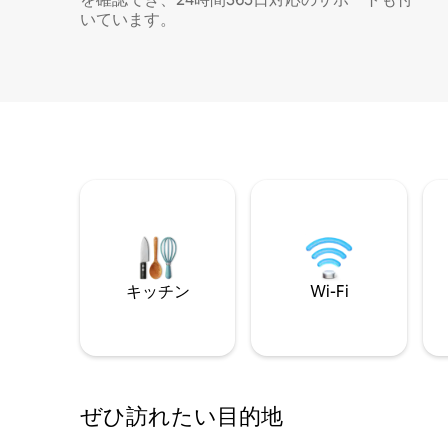
いています。
キッチン
Wi-Fi
ぜひ訪⁠れ⁠た⁠い目⁠的⁠地