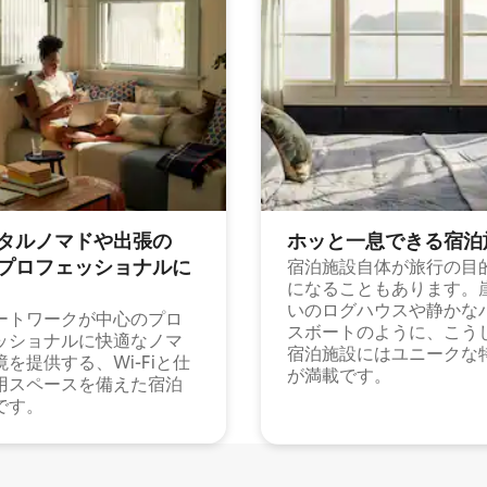
タルノマドや出⁠張⁠の
ホッと一⁠息⁠で⁠き⁠る宿⁠泊
⁠ロ⁠フ⁠ェ⁠ッ⁠シ⁠ョ⁠ナ⁠ル⁠に
宿泊施設自体が旅行の目
になることもあります。
いのログハウスや静かな
ートワークが中心のプロ
スボートのように、こう
ッショナルに快適なノマ
宿泊施設にはユニークな
境を提供する、Wi-Fiと仕
が満載です。
用スペースを備えた宿泊
です。