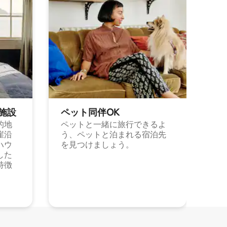
施⁠設
ペット同⁠伴OK
的地
ペットと一緒に旅行できるよ
崖沿
う、ペットと泊まれる宿泊先
ハウ
を見つけましょう。
した
特徴