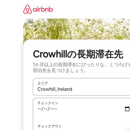
コ
ン
テ
ン
ツ
に
ス
キ
ッ
Crowhillの長期滞在先
プ
1か月以上の長期滞在にぴったりな、くつろげ
宿泊先を見つけましょう。
エリア
検索結果が表示されたら、上下の矢印キーを使っ
チェックイン
チェックアウト