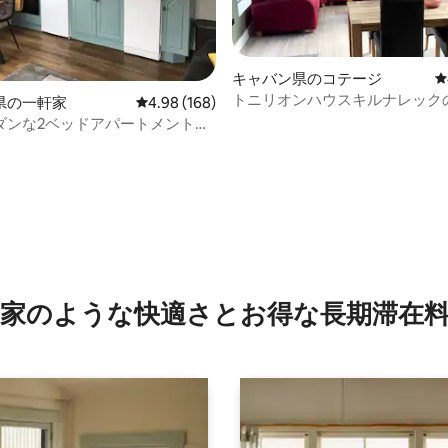
キャバン県のコテージ
レ
トニリオンハウスキルナレック
県の一軒家
レビュー168件、5つ星中4.98つ星の平均評価
4.98 (168)
ーコテージ
ダンな2ベッドアパートメント、
き
4.99つ星の平均評価
家のような快⁠適⁠さ⁠とお⁠得⁠な長⁠期⁠滞⁠在料