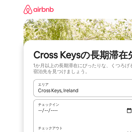
コ
ン
テ
ン
ツ
に
ス
キ
ッ
Cross Keysの長期滞在
プ
1か月以上の長期滞在にぴったりな、くつろげ
宿泊先を見つけましょう。
エリア
検索結果が表示されたら、上下の矢印キーを使っ
チェックイン
チェックアウト