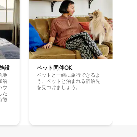
施⁠設
ペット同⁠伴OK
的地
ペットと一緒に旅行できるよ
崖沿
う、ペットと泊まれる宿泊先
ハウ
を見つけましょう。
した
特徴