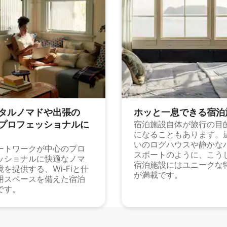
タルノマドや出⁠張⁠の
ホッと一⁠息⁠で⁠き⁠る宿⁠泊
⁠ロ⁠フ⁠ェ⁠ッ⁠シ⁠ョ⁠ナ⁠ル⁠に
宿泊施設自体が旅行の目
になることもあります。
いのログハウスや静かな
ートワークが中心のプロ
スボートのように、こう
ッショナルに快適なノマ
宿泊施設にはユニークな
境を提供する、Wi-Fiと仕
が満載です。
用スペースを備えた宿泊
です。