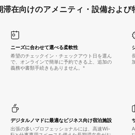
滞在向け⁠のア⁠メ⁠ニ⁠テ⁠ィ⁠・設⁠備⁠および
ニーズに合わせて選べる柔軟性
希望のチェックイン・チェックアウト日を選ん
で、オンラインで簡単に予約できる上、追加の
義務や書類手続きもありません。*
デジタルノマド⁠に最⁠適⁠なビ⁠ジ⁠ネ⁠ス⁠向⁠け宿⁠泊⁠施⁠設
出張の多いプロフェッショナルには、高速Wi-
Fiと仕事専用スペースを備えた長期滞在先がお