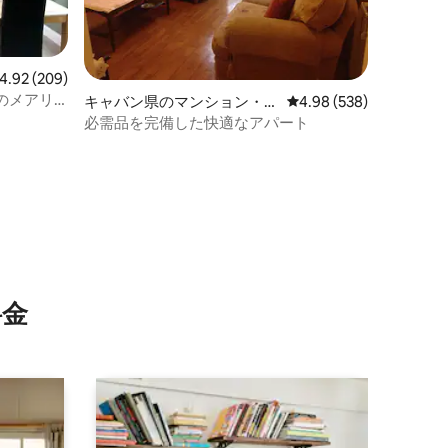
ビュー209件、5つ星中4.92つ星の平均評価
4.92 (209)
のメアリ
キャバン県のマンション・ア
レビュー538件、5つ星
4.98 (538)
パート
必需品を完備した快適なアパート
⁠金