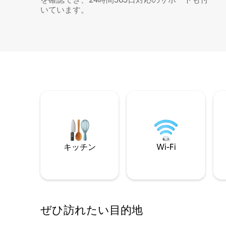
いています。
キッチン
Wi-Fi
ぜひ訪⁠れ⁠た⁠い目⁠的⁠地