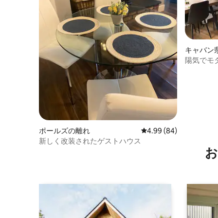
キャバン
陽気でモ
駐車場付
ポールズの離れ
レビュー84件、5つ星中
4.99 (84)
新しく改装されたゲストハウス
お