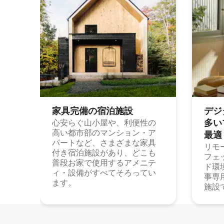
家具完備の宿⁠泊⁠施⁠設
デジ
多⁠いプ
心安らぐ山小屋や、利便性の
高い都市部のマンション・ア
最⁠適
パートなど、さまざまな家具
リモ
付き宿泊施設があり、どこも
フェ
普段お家で使用するアメニテ
ド環
ィ・設備がすべてそろってい
事専
ます。
施設