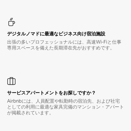
デジタルノマド⁠に最⁠適⁠なビ⁠ジ⁠ネ⁠ス⁠向⁠け宿⁠泊⁠施⁠設
出張の多いプロフェッショナルには、高速Wi-Fiと仕事
専用スペースを備えた長期滞在先がおすすめです。
サービスアパートメントをお探しですか？
Airbnbには、人員配置や転勤時の宿泊先、および社宅
としての利用に最適な家具完備のマンション・アパート
が掲載されています。