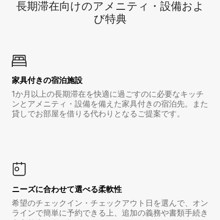
長期滞在向け⁠のア⁠メ⁠ニ⁠テ⁠ィ⁠・設⁠備⁠およ
び特⁠典
家具付き⁠の宿⁠泊⁠施⁠設
1か月以上の長期滞在を快適に過ごすのに必要なキッチ
ンとアメニティ・設備を備えた家具付きの宿泊先。また
貸しでお部屋を借りる代わりとなるご提案です。
ニーズに合わせて選べる柔軟性
希望のチェックイン・チェックアウト日を選んで、オン
ラインで簡単に予約できる上、追加の義務や書類手続き