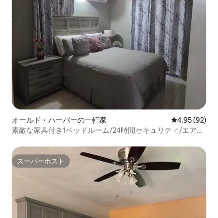
オールド・ハーバーの一軒家
レビュー92件
4.95 (92)
素敵な家具付き1ベッドルーム/24時間セキュリティ/エアコ
ン/高速Wi-Fi/ NHV4
スーパーホスト
スーパーホスト