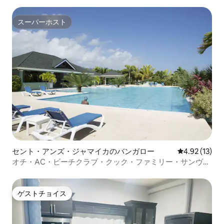
スーパーホスト
スーパーホスト
セント・アンズ・ジャマイカのバンガロー
レビュー13件
4.92 (13)
オチ・AC・ビーチクラブ・クック・ファミリー・サンヴィ
ラに近い
ゲストチョイス
ゲストチョイス