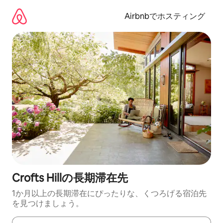
コ
ン
Airbnbでホスティング
テ
ン
ツ
に
ス
キ
ッ
プ
Crofts Hillの長期滞在先
1か月以上の長期滞在にぴったりな、くつろげる宿泊先
を見つけましょう。