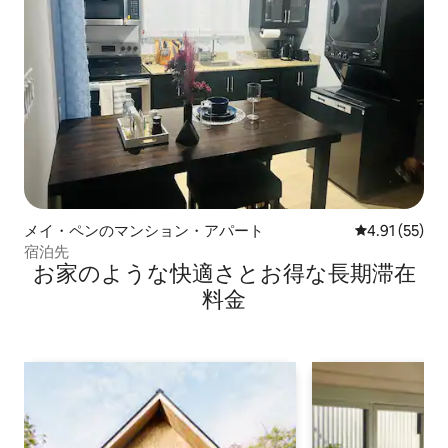
メイ・ペンのマンション・アパート
レビュー55件
4.91 (55)
宿泊先
お家のような快⁠適⁠さ⁠とお⁠得⁠な長⁠期⁠滞⁠在
料⁠金