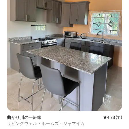
曲がり川の一軒家
レビュー11件
4.73 (11)
リビングウェル・ホームズ・ジャマイカ