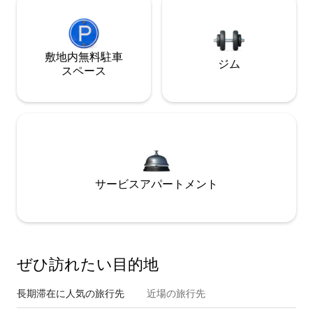
敷地内無料駐⁠車
ジム
ス⁠ペ⁠ー⁠ス
サービスアパートメント
ぜひ訪⁠れ⁠た⁠い目⁠的⁠地
長期滞在に人気の旅行先
近場の旅行先