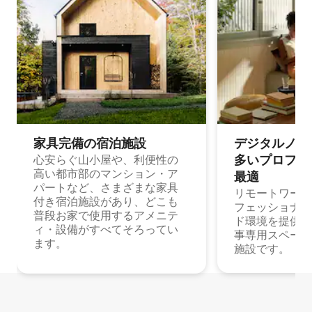
家具完備の宿⁠泊⁠施⁠設
デジタルノマド
多⁠いプ⁠ロ⁠フ⁠ェ⁠
心安らぐ山小屋や、利便性の
高い都市部のマンション・ア
最⁠適
パートなど、さまざまな家具
リモートワーク
付き宿泊施設があり、どこも
フェッショナル
普段お家で使用するアメニテ
ド環境を提供する
ィ・設備がすべてそろってい
事専用スペース
ます。
施設です。