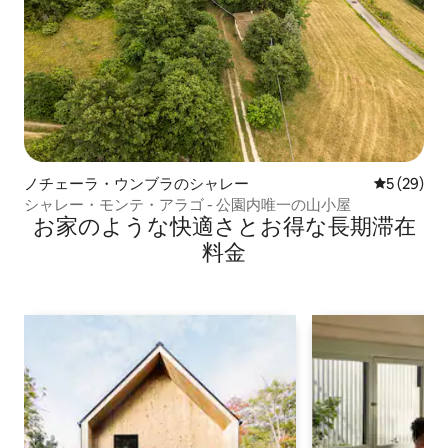
ノチェーラ・ウンブラのシャレー
レビュー2
5 (29)
シャレー・モンテ・アラゴ - 公園内唯一の山小屋
お家のような快⁠適⁠さ⁠とお⁠得⁠な長⁠期⁠滞⁠在
料⁠金