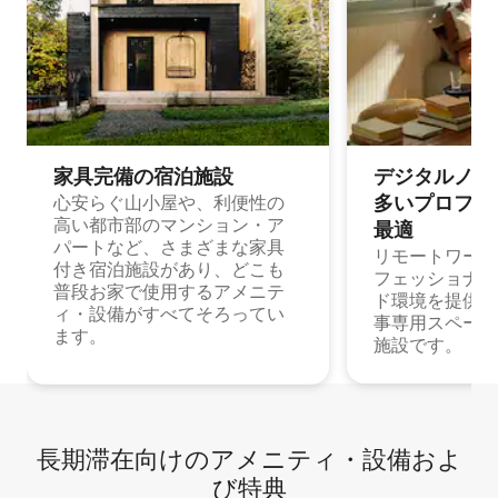
家具完備の宿⁠泊⁠施⁠設
デジタルノマド
多⁠いプ⁠ロ⁠フ⁠ェ⁠
心安らぐ山小屋や、利便性の
高い都市部のマンション・ア
最⁠適
パートなど、さまざまな家具
リモートワーク
付き宿泊施設があり、どこも
フェッショナル
普段お家で使用するアメニテ
ド環境を提供する
ィ・設備がすべてそろってい
事専用スペース
ます。
施設です。
長期滞在向け⁠のア⁠メ⁠ニ⁠テ⁠ィ⁠・設⁠備⁠およ
び特⁠典