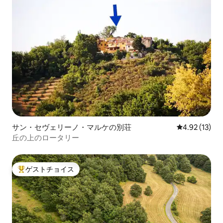
サン・セヴェリーノ・マルケの別荘
レビュー13件
4.92 (13)
丘の上のロータリー
ゲストチョイス
大好評のゲストチョイスです。