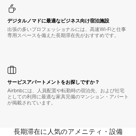
デジタルノマド⁠に最⁠適⁠なビ⁠ジ⁠ネ⁠ス⁠向⁠け宿⁠泊⁠施⁠設
出張の多いプロフェッショナルには、高速Wi-Fiと仕事
専用スペースを備えた長期滞在先がおすすめです。
サービスアパートメントをお探しですか？
Airbnbには、人員配置や転勤時の宿泊先、および社宅
としての利用に最適な家具完備のマンション・アパート
が掲載されています。
長期滞在に人気のアメニティ・設備