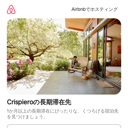
コ
ン
Airbnbでホスティング
テ
ン
ツ
に
ス
キ
ッ
プ
Crispieroの長期滞在先
1か月以上の長期滞在にぴったりな、くつろげる宿泊先
を見つけましょう。