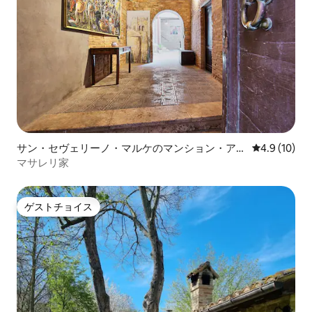
サン・セヴェリーノ・マルケのマンション・アパ
レビュー10
4.9 (10)
ート
マサレリ家
ゲストチョイス
ゲストチョイス