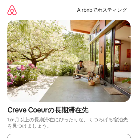
コ
ン
Airbnbでホスティング
テ
ン
ツ
に
ス
キ
ッ
プ
Creve Coeurの長期滞在先
1か月以上の長期滞在にぴったりな、くつろげる宿泊先
を見つけましょう。