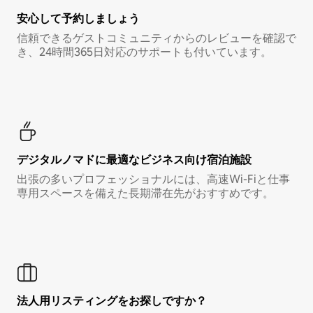
安心して予約しましょう
信頼できるゲストコミュニティからのレビューを確認で
き、24時間365日対応のサポートも付いています。
デジタルノマド⁠に最⁠適⁠なビ⁠ジ⁠ネ⁠ス⁠向⁠け宿⁠泊⁠施⁠設
出張の多いプロフェッショナルには、高速Wi-Fiと仕事
専用スペースを備えた長期滞在先がおすすめです。
法人用リスティングをお探しですか？