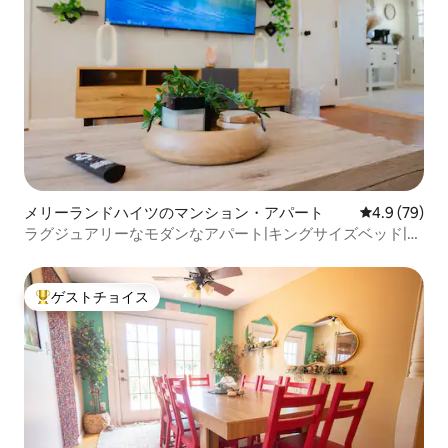
メリーランドハイツのマンション・アパート
レビュー79
4.9 (79)
ラグジュアリーなモダンなアパート|キングサイズベッド|ク
レヴ・クール湖まで5分
ゲストチョイス
大好評のゲストチョイスです。