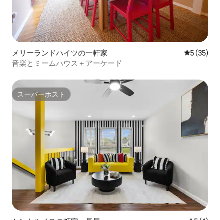
メリーランドハイツの一軒家
レビュー3
5 (35)
音楽とミームハウス＋アーケード
スーパーホスト
スーパーホスト