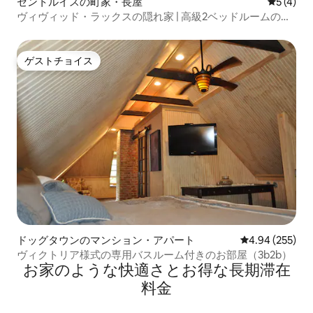
セントルイスの町家・長屋
レビュー
5 (4)
ヴィヴィッド・ラックスの隠れ家 | 高級2ベッドルームのタ
ウンハウス
ゲストチョイス
ゲストチョイス
ドッグタウンのマンション・アパート
レビュー255件
4.94 (255)
ヴィクトリア様式の専用バスルーム付きのお部屋（3b2b）
お家のような快⁠適⁠さ⁠とお⁠得⁠な長⁠期⁠滞⁠在
料⁠金