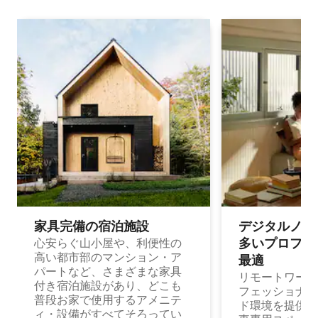
家具完備の宿⁠泊⁠施⁠設
デジタルノマド
多⁠いプ⁠ロ⁠フ⁠ェ⁠
心安らぐ山小屋や、利便性の
高い都市部のマンション・ア
最⁠適
パートなど、さまざまな家具
リモートワーク
付き宿泊施設があり、どこも
フェッショナル
普段お家で使用するアメニテ
ド環境を提供する
ィ・設備がすべてそろってい