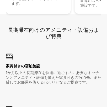
事専用スペース
ます。
施設です。
長期滞在向け⁠のア⁠メ⁠ニ⁠テ⁠ィ⁠・設⁠備⁠およ
び特⁠典
家具付き⁠の宿⁠泊⁠施⁠設
1か月以上の長期滞在を快適に過ごすのに必要なキッチ
ンとアメニティ・設備を備えた家具付きの宿泊先。また
貸しでお部屋を借りる代わりとなるご提案です。