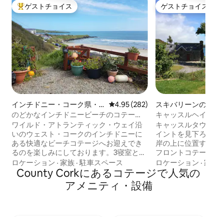
ゲストチョイス
ゲストチョイス
大好評のゲストチョイスです。
ゲストチョイス
インチドニー・コーク県・
レビュー282件、5つ星中4.95
4.95 (282)
スキバリーンのコ
アイルランドのコテージ
のどかなインチドニービーチのコテー
キャッスルヘイヴ
ジ、素晴らしい景色です！
ージ
ワイルド・アトランティック・ウェイ沿
キャッスルタウン
いのウェスト・コークのインチドニーに
イントを見下ろす
ある快適なビーチコテージへお迎えでき
岸の上に位置する
るのを楽しみにしております。3寝室と2
フロントコテージ
バスルームがあり、最大6～7名様まで快
しい景色と地元の
ロケーション
·
家族
·
駐車スペース
ロケーション
·
家
適にご宿泊いただけます。 ビーチまで徒
County Corkにあるコテージで人気の
福の静かでロマン
歩3分、インチドニー・ロッジ・アンド・
エレガントな海辺
アメニティ・設備
スパ・ホテルまで徒歩5分！ 広々としたリ
キャッスルタウン
ビングエリアには、フルキッチン、ダイ
教会には、ハリー
ニングエリア、快適な座席、テレビ、Wi-
り、歴史的な村ま
Fiが備わっています。 ゲストは美しいイ
ロンベグ、ラフヒ