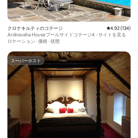
クロナキルティのコテージ
レビュー134件
4.92 (134)
Ardnavaha Houseプールサイドコテージ4 - サイトを見る
ロケーション
·
価格
·
状態
スーパーホスト
スーパーホスト