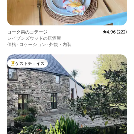
コーク県のコテージ
レビュー222件
4.96 (222)
レイブンズウッドの居酒屋
価格
·
ロケーション
·
外観・内装
ゲストチョイス
大好評のゲストチョイスです。