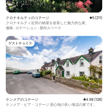
クロナキルティのコテージ
レビュー2
5 (211)
クロナキルティ近郊の納屋を改装した魅力的な家。
価格
·
ロケーション
·
屋内スペース
ゲストチョイス
ゲストチョイス
ケンメアのコテージ
レビュー128件
4.98 (128)
ケンメア・ピア・コテージ 居心地の良い海辺の家です。