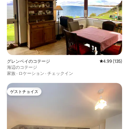
グレンベイのコテージ
レビュー135件
4.99 (135)
海辺のコテージ
家族
·
ロケーション
·
チェックイン
ゲストチョイス
ゲストチョイス