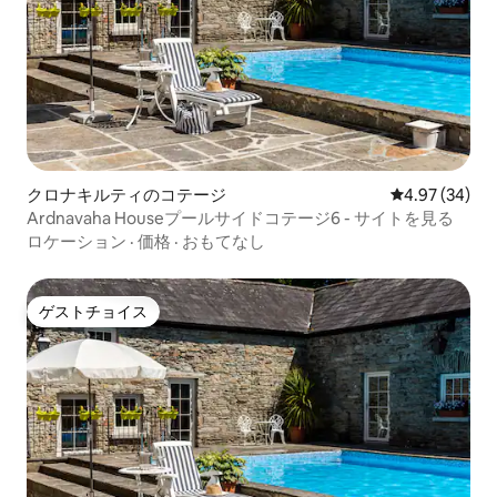
クロナキルティのコテージ
レビュー34件
4.97 (34)
Ardnavaha Houseプールサイドコテージ6 - サイトを見る
ロケーション
·
価格
·
おもてなし
ゲストチョイス
ゲストチョイス