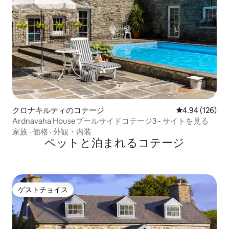
クロナキルティのコテージ
レビュー126件
4.94 (126)
Ardnavaha Houseプールサイドコテージ3 - サイトを見る
家族
·
価格
·
外観・内装
ペットと泊まれるコテージ
ゲストチョイス
ゲストチョイス