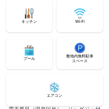
ンチドニービーチとビーチに続く専用小
ですぐの場所にあ
道を見下ろし、自宅のような心地よさを
い静けさと静寂、
味わえます！
散歩を楽しむこと
キッチン
Wi-Fi
敷地内無料駐⁠車
プール
ス⁠ペ⁠ー⁠ス
エアコン