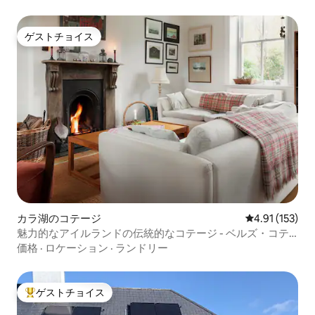
ゲストチョイス
ゲストチョイス
カラ湖のコテージ
レビュー153
4.91 (153)
魅力的なアイルランドの伝統的なコテージ - ベルズ・コテ
ージ
価格
·
ロケーション
·
ランドリー
ゲストチョイス
大好評のゲストチョイスです。