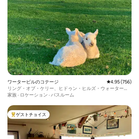
ワータービルのコテージ
レビュー756件
4.95 (756)
リング・オブ・ケリー、ヒドゥン・ヒルズ・ウォータービ
ル
家族
·
ロケーション
·
バスルーム
ゲストチョイス
大好評のゲストチョイスです。