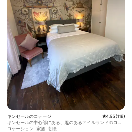
キンセールのコテージ
レビュー118件
4.95 (118)
キンセールの中心部にある、趣のあるアイルランドのコテ
ージ
ロケーション
·
家族
·
朝食