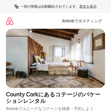
コ
一部の情報は自動翻訳されています。
原文を表示
ン
テ
ン
Airbnbでホスティング
ツ
に
ス
キ
ッ
プ
County Corkにあるコテージのバケー
ションレンタル
Airbnbでユニークなコテージを検索・予約しよう