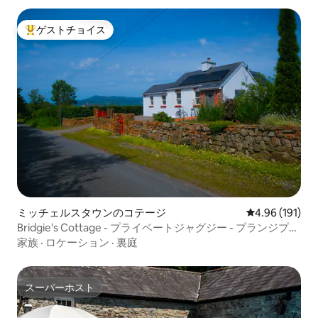
ゲストチョイス
大好評のゲストチョイスです。
ミッチェルスタウンのコテージ
レビュー191件
4.96 (191)
Bridgie's Cottage - プライベートジャグジー - プランジプー
ル
家族
·
ロケーション
·
裏庭
スーパーホスト
スーパーホスト