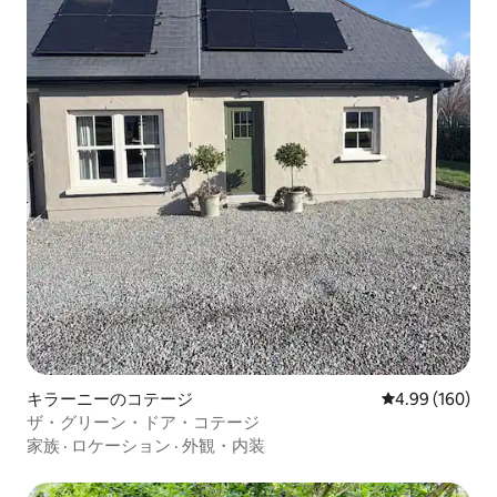
キラーニーのコテージ
レビュー160件
4.99 (160)
ザ・グリーン・ドア・コテージ
家族
·
ロケーション
·
外観・内装