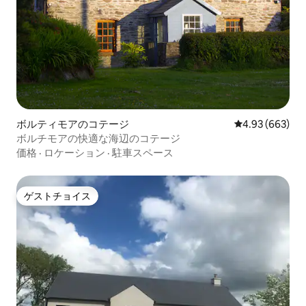
ボルティモアのコテージ
レビュー663件
4.93 (663)
ボルチモアの快適な海辺のコテージ
価格
·
ロケーション
·
駐車スペース
ゲストチョイス
ゲストチョイス