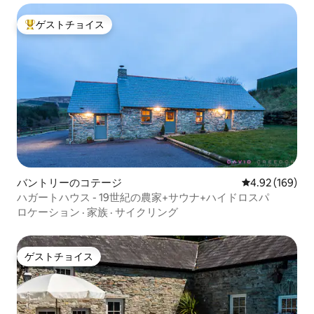
ゲストチョイス
大好評のゲストチョイスです。
バントリーのコテージ
レビュー169件
4.92 (169)
ハガートハウス - 19世紀の農家+サウナ+ハイドロスパ
ロケーション
·
家族
·
サイクリング
ゲストチョイス
ゲストチョイス