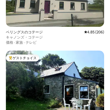
ベリングスのコテージ
レビュー206件
4.85 (206)
キャノンズ・コテージ
価格
·
家族
·
テレビ
ゲストチョイス
大好評のゲストチョイスです。