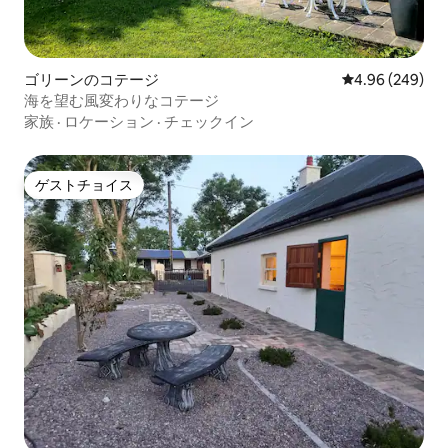
ゴリーンのコテージ
レビュー249件
4.96 (249)
海を望む風変わりなコテージ
家族
·
ロケーション
·
チェックイン
ゲストチョイス
ゲストチョイス