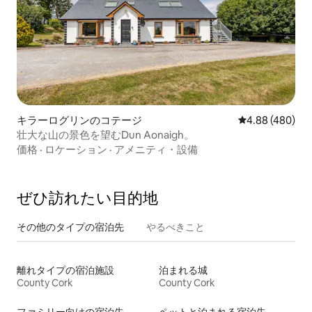
キラーログリンのコテージ
レビュー480件
4.88 (480)
壮大な山の景色を望むDun Aonaigh。
価格
·
ロケーション
·
アメニティ・設備
ぜひ訪⁠れ⁠た⁠い目⁠的⁠地
その他のタ⁠イ⁠プ⁠の宿⁠泊⁠先
やるべきこと
離れタイプの宿泊施設
泊まれる城
County Cork
County Cork