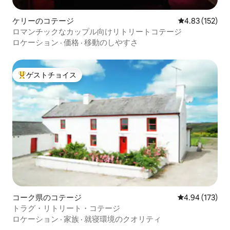
ケリーのコテージ
レビュー152件
4.83 (152)
ロマンチックなカップル向けリトリートコテージ
ロケーション
·
価格
·
移動のしやすさ
ゲストチョイス
大好評のゲストチョイスです。
コーク県のコテージ
レビュー173件
4.94 (173)
トラグ・リトリート・コテージ
ロケーション
·
家族
·
就寝環境のクオリティ