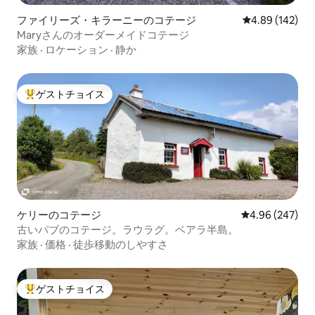
ファイリーズ・キラーニーのコテージ
レビュー142件
4.89 (142)
Maryさんのオーダーメイドコテージ
家族
·
ロケーション
·
静か
ゲストチョイス
大好評のゲストチョイスです。
ケリーのコテージ
レビュー247件
4.96 (247)
古いパブのコテージ。ラウラグ。ベアラ半島。
家族
·
価格
·
徒歩移動のしやすさ
ゲストチョイス
大好評のゲストチョイスです。