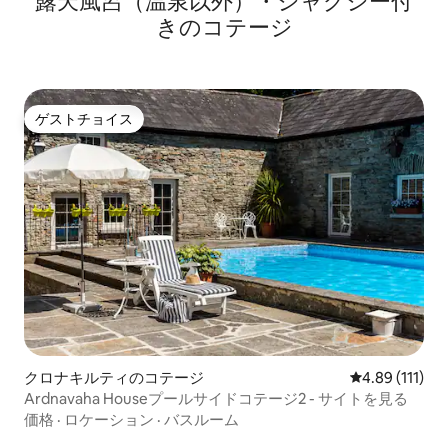
露天風呂（温泉以外）・ジャグジー付
きのコテージ
ゲストチョイス
ゲストチョイス
クロナキルティのコテージ
レビュー111
4.89 (111)
Ardnavaha Houseプールサイドコテージ2 - サイトを見る
価格
·
ロケーション
·
バスルーム