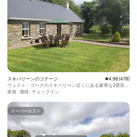
スキバリーンのコテージ
レビュー478件
4.98 (478)
ウェスト・コークのスキベリーン近くにある豪華な2寝室の
コテージ
家族
·
価格
·
チェックイン
スーパーホスト
スーパーホスト