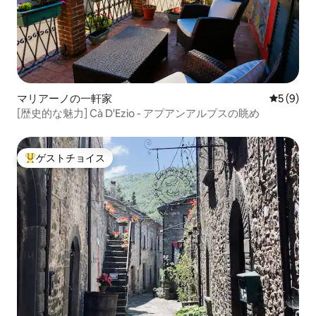
マリアーノの一軒家
レビュー
5 (9)
[歴史的な魅力] Cà D'Ezio - アプアンアルプスの眺め
ゲストチョイス
大好評のゲストチョイスです。