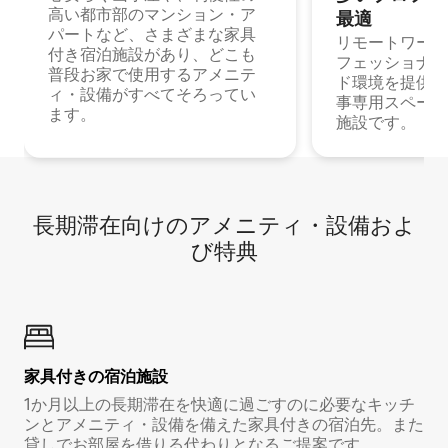
高い都市部のマンション・ア
最⁠適
パートなど、さまざまな家具
リモートワーク
付き宿泊施設があり、どこも
フェッショナル
普段お家で使用するアメニテ
ド環境を提供する
ィ・設備がすべてそろってい
事専用スペース
ます。
施設です。
長期滞在向け⁠のア⁠メ⁠ニ⁠テ⁠ィ⁠・設⁠備⁠およ
び特⁠典
家具付き⁠の宿⁠泊⁠施⁠設
1か月以上の長期滞在を快適に過ごすのに必要なキッチ
ンとアメニティ・設備を備えた家具付きの宿泊先。また
貸しでお部屋を借りる代わりとなるご提案です。