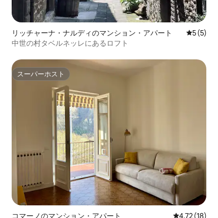
リッチャーナ・ナルディのマンション・アパート
レビュー
5 (5)
中世の村タベルネッレにあるロフト
スーパーホスト
スーパーホスト
コマーノのマンション・アパート
レビュー18件
4.72 (18)