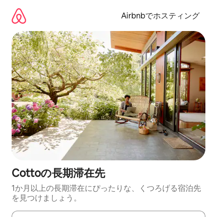
コ
ン
Airbnbでホスティング
テ
ン
ツ
に
ス
キ
ッ
プ
Cottoの長期滞在先
1か月以上の長期滞在にぴったりな、くつろげる宿泊先
を見つけましょう。