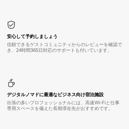
安心して予約しましょう
信頼できるゲストコミュニティからのレビューを確認で
き、24時間365日対応のサポートも付いています。
デジタルノマド⁠に最⁠適⁠なビ⁠ジ⁠ネ⁠ス⁠向⁠け宿⁠泊⁠施⁠設
出張の多いプロフェッショナルには、高速Wi-Fiと仕事
専用スペースを備えた長期滞在先がおすすめです。