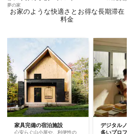
夢の家
お家のような快⁠適⁠さ⁠とお⁠得⁠な長⁠期⁠滞⁠在
料⁠金
家具完備の宿⁠泊⁠施⁠設
デジタルノマド
多⁠いプ⁠ロ⁠フ⁠ェ⁠
心安らぐ山小屋や、利便性の