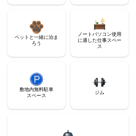
ノートパソコン使用
ペットと一緒に泊ま
に適した仕事スペー
ろう
ス
敷地内無料駐⁠車
ジム
ス⁠ペ⁠ー⁠ス