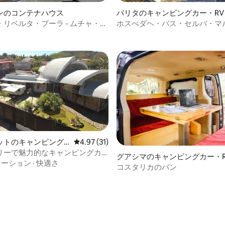
4.63つ星の平均評価
ンのコンテナハウス
パリタのキャンピングカー・RV
リベルタ・プーラ - ムチャ・パ
ホスぺダヘ・バス・セルバ・マ
ータ
ットのキャンピング
レビュー31件、5つ星中4.97つ星の平均評価
4.97 (31)
リーで魅力的なキャンピングカ
グアシマのキャンピングカー・R
ridabat
ケーション
·
快適さ
コスタリカのバン