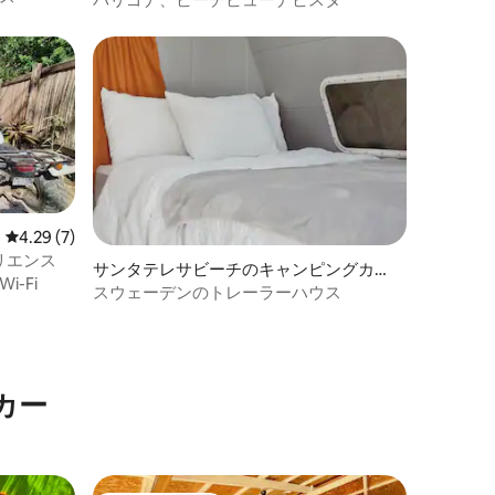
レビュー7件、5つ星中4.29つ星の平均評価
4.29 (7)
リエンス
サンタテレサビーチのキャンピングカ
Wi-Fi
ー・RV
スウェーデンのトレーラーハウス
カー