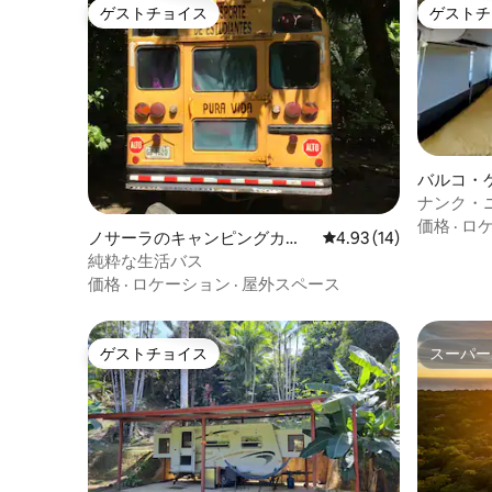
ゲストチョイス
ゲストチ
ゲストチョイス
ゲストチ
バルコ・
ナンク・ニ
サマラの
価格
·
ロ
ノサーラのキャンピングカ
レビュー14件、5つ星中
4.93 (14)
ー・RV
純粋な生活バス
価格
·
ロケーション
·
屋外スペース
ゲストチョイス
スーパー
ゲストチョイス
スーパー