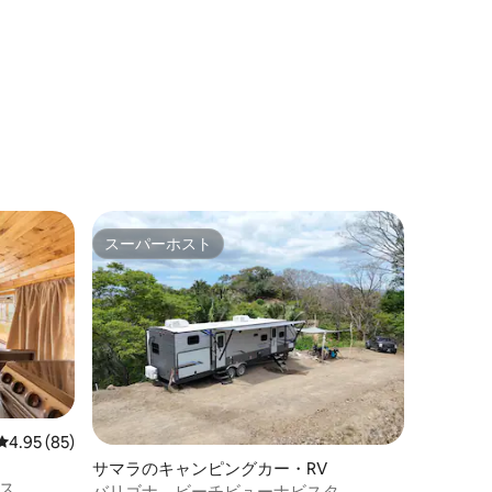
スーパーホスト
スーパーホスト
レビュー85件、5つ星中4.95つ星の平均評価
4.95 (85)
サマラのキャンピングカー・RV
ス
バリゴナ、ビーチビューナビスタ