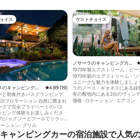
ョイス
ゲストチョイス
ョイス
ゲストチョイス
ノサーラのキャンピングカ
ー・RV
1973年製エアストリーム：ビ
歩5分
中4.85つ星の平均評価
1973年製のエアストリーム・
ユニークな魅力を体験しましょ
スのキャンピングカ
レビュー19件、5つ星中4.89つ星の平均評価
4.89 (19)
ラのノース・ギオネスにある緑
有の敷地内にある2台のヴィン
ーと朝食付きバスグランピング
アストリームのうちの1台です。 エアス
価格
·
ロケーション
·
エアコン
ロモーション 自然に囲まれ
リーム・バイ・ザ・シーでは、
ークで完全プライベートのバス
レストラン、ショップから徒歩
ンピング体験をお楽しみくださ
で、ミニマルでのんびりとした
間をお楽しみいただけます。
ップルや少人数グループに最適
ケーション
·
グリル
@AirstreamByTheSea この居心地の良い
キャンピングカーの宿泊施設で人気
宿泊先を予約するか、大人数グ
と、追加ベッドのある2階エリアが