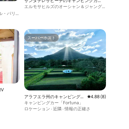
サンタテレサビーチのキャンピングカ
ー・RV
エルモサヒルズのオーシャン＆ジャング
ルビュー・エアストリーム
ル・パリ
スーパーホスト
スーパーホスト
V
アラフエラ州のキャンピングカ
レビュー8件、5つ星中
4.88 (8)
ー・RV
キャンピングカー「Fortuna」
ロケーション
·
近隣
·
情報の正確さ