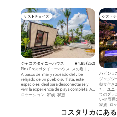
ゲストチョイス
ゲストチ
ゲストチョイス
ゲストチ
ジャコのタイニーハウス
レビュー252件、5つ星
4.85 (252)
Pink Projectタイニーハウスｰスの近く、
ハビジョ
サーフィン、プール
A pasos del mar y rodeado del vibe
ー・RV
ジャグジ
relajado de un pueblo surfista, este
espacio es ideal para desconectarse y
朝食付き2泊プ
vivir la experiencia de playa completa. A
た、ユニ
6 min caminando de la playa y 8 min del
でのグラ
ロケーション
·
家族
·
状態
centro, cerca de cafés, restaurantes y
い🌿 専用のジャグジーとプールでリラッ
vida local. Disfruta de una pequeña
クス。カ
家族
·
ロ
piscina, parqueo seguro y actividades en
です🌙💦 エアコン付きのメインベッドル
コスタリカにある
la zona como Surf, ATV, cataratas,
ーム❄️