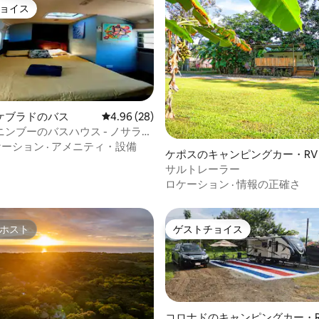
ョイス
ョイス
ケブラドのバス
レビュー28件、5つ星中4.96つ星の平均評価
4.96 (28)
ンブーのバスハウス - ノサラと
近くのビーチ
ケーション
·
アメニティ・設備
4.93つ星の平均評価
ケポスのキャンピングカー・RV
サルトレーラー
ロケーション
·
情報の正確さ
ホスト
ゲストチョイス
ホスト
ゲストチョイス
コロナドのキャンピングカー・R