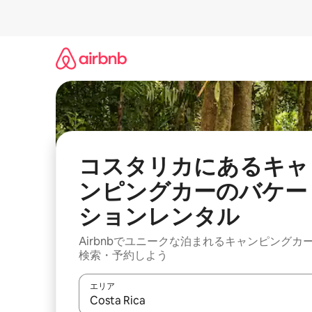
コ
ン
テ
ン
ツ
に
ス
キ
ッ
プ
コスタリカにあるキャ
ンピングカーのバケー
ションレンタル
Airbnbでユニークな泊まれるキャンピングカ
検索・予約しよう
エリア
検索結果が表示されたら、上下の矢印キーを使っ