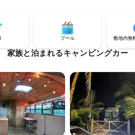
けのリスティングを両方ご覧く
7名様の宿泊に最適です。 フル
www.airbnb.com/users/4733003
ム、設備の整ったキッチン、屋
、ファイヤーピット🔥、ハンモ
います。 川、天然プー
ナル火山の近くに位置していま
イバシーを楽しむのに最適で
i
プール
敷地内無料駐
家族と泊まれるキャンピングカー