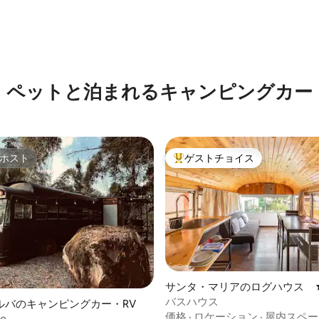
中4.77つ星の平均評価
ペットと泊まれるキャンピングカー
ホスト
ゲストチョイス
ホスト
大好評のゲストチョイスです。
つ星中5つ星の平均評価
サンタ・マリアのログハウス
バスハウス
ルバのキャンピングカー・RV
価格
·
ロケーション
·
屋内スペー
ño