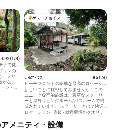
Playa cal
ゲストチョイス
ゲス
大好評のゲストチョイスです。
大好評
brilの
ラ・ヴァ
グアナカ
るキャン
な体験を
専用プー
え、忘れ
家族
·
ロ
きます。
レビュー179件、5つ星中4.92つ星の平均評価
4.92 (179)
ープ（最
ーチまで徒
ラヤ・カ
ソブリンの
から1 
う。ノサ
CRのバス
レビュー29件、5
5 (29)
ジャルか
豊かな共
ら20分。 サーフィンが好きな方には、
ビーチフロントの豪華な最高のロケーシ
テージ・エ
ちらがお
ョン、エアコン、高速Wi-Fi
新しいことに挑戦してみませんか！この
ト
も驚かな
ユニークな宿泊施設は、豪華なスクーリ
ビーチ、
ーと屋外リビングルーム/バスルームで構
5分の場所
成されています。 スクーリーとは？快適
贅沢な時
な家に改装されたスクールバスです。 プ
ロケーション
·
家族
·
就寝環境のクオリテ
ラヤチキータに位置し、プライベートビ
ィ
のアメニティ・設備
ーチへのアクセスが便利で、近くにレス
ループ向
トランや食料品店があります。 アメニテ