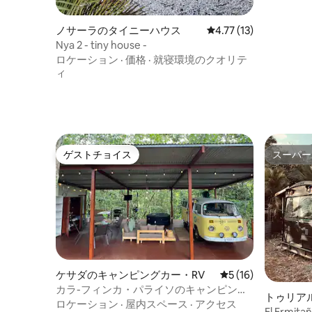
ノサーラのタイニーハウス
レビュー13件、5つ星
4.77 (13)
Nya 2 - tiny house -
ロケーション
·
価格
·
就寝環境のクオリテ
ィ
ゲストチョイス
スーパー
ゲストチョイス
スーパー
ケサダのキャンピングカー・RV
レビュー16件、5
5 (16)
カラ-フィンカ・パライソのキャンピング
トゥリア
カーでの宿泊
ロケーション
·
屋内スペース
·
アクセス
El Ermita