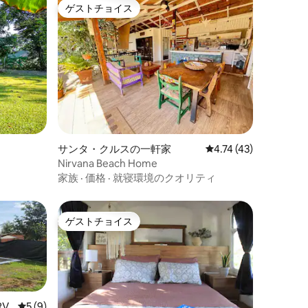
ゲストチョイス
ゲストチョイス
サンタ・クルスの一軒家
レビュー43件、5つ星
4.74 (43)
Nirvana Beach Home
家族
·
価格
·
就寝環境のクオリティ
ゲストチョイス
ゲストチョイス
V
レビュー9件、5つ星中5つ星の平均評価
5 (9)