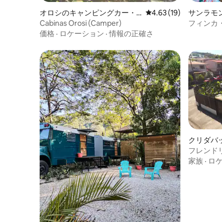
オロシのキャンピングカー・R
レビュー19件、5つ星中
4.63 (19)
サンラモ
V
Cabinas Orosi (Camper)
フィンカ・
ス
価格
·
ロケーション
·
情報の正確さ
クリダバ
カー・RV
フレンド
ー、en Cur
家族
·
ロ