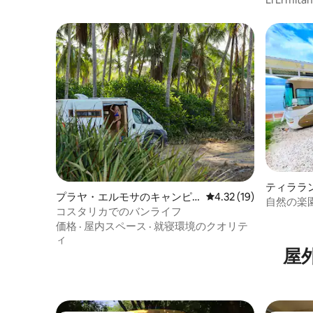
ティララ
プラヤ・エルモサのキャンピ
レビュー19件、5つ星中
4.32 (19)
自然の楽
ングカー・RV
コスタリカでのバンライフ
価格
·
屋内スペース
·
就寝環境のクオリテ
ィ
屋