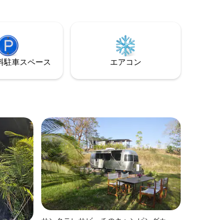
ださい。
ィには、高速光ファイバーWi-Fi、エアコ
/listings
ン、お湯、クイーンベッド、Blendtecブ
レンダー、フルサイズ冷蔵庫とオーブ
ン、Boseスピーカー、仕事用デスクを備
えた充実したキッチンが含まれます。
⁠車ス⁠ペ⁠ー⁠ス
エアコン