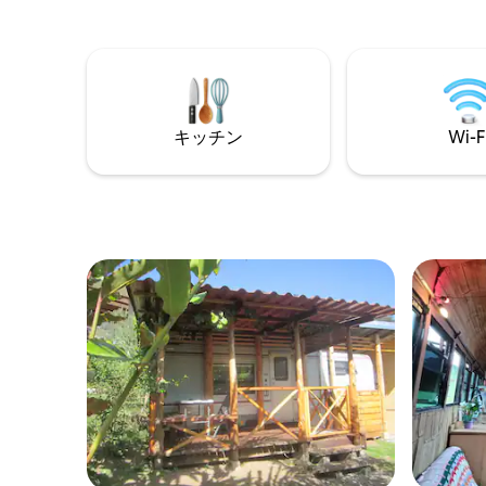
horseback riding, mountain bike, canopy,
あり、最大
pesca y miradores. Perfecto para surf,
バスルー
sunsets, aventura, días lentos junto al
上テラス
mar, comodidad y todo cerca.
ックが備わって
ル、アレ
す🌋 ✨ リラックスし、日常から離れ、完
全なプラ
キッチン
Wi-F
す。