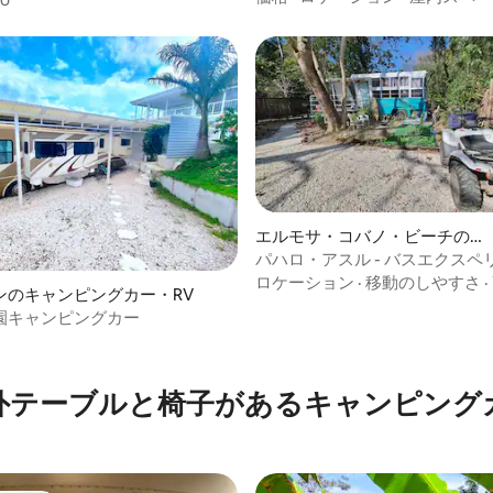
エルモサ・コバノ・ビーチのバ
ス
パハロ・アスル - バスエクスペ
ロケーション
·
移動のしやすさ
·
ンのキャンピングカー・RV
4.32つ星の平均評価
園キャンピングカー
外テーブルと椅子があるキャンピング